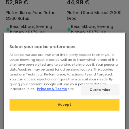
52,99 €
44,99 €
Plafondlamp Rond Rotan
Plafond Rond Metaal Ø 300
Ø360 Rufus
Groa
Beschikbaar, levering
Beschikbaar, levering
binnen 48/72 uur
binnen 48/72 uur
Select your cookie preferences
-5%
At Ledkia we use our own and third-party cookies to offer you a
better browsing experience, as well as to know which areas of the
site have been visited and to continue to improve it. Your personal
data/cookies may be used for ad personalisation. The cookies
used are: Technical, Performance, Functionality and Targeted.
You can accept, reject or configure them to suit your needs. By
giving your consent, Google will use your personal data as
indicated in its
Privacy & Terms
site.
Customise
Accept
42,99 €
Voorheen
109,99 €
104,99 €
Staande Lamp Ulux
PROMO
Beschikbaar, levering