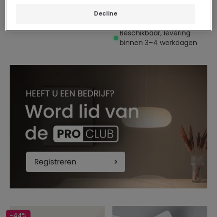
binnen 48/72 uur
Staande Lamp Hout en
Decline
Metaal Lizza Piramis
Beschikbaar, levering
binnen 3–4 werkdagen
-44%