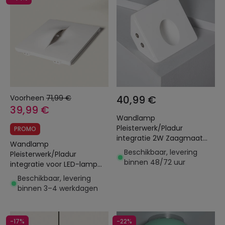
Voorheen
71,99 €
40,99 €
39,99 €
Wandlamp
Pleisterwerk/Pladur
PROMO
integratie 2W Zaagmaat
Wandlamp
103x100 mm
Beschikbaar, levering
Pleisterwerk/Pladur
binnen 48/72 uur
integratie voor LED-lamp
G9 Zaagmaat 403x403
Beschikbaar, levering
mm
binnen 3–4 werkdagen
-17%
-22%