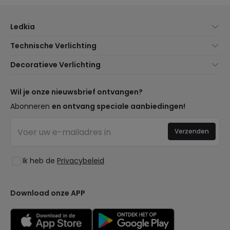
Ledkia
Over Ons
Technische Verlichting
Klantenservice
Noviteiten verlichting
Decoratieve Verlichting
Verzendmethoden
Merken
Noviteiten Lampen
Betaalmethoden
Soorten Lampvoeten
Trends
Wil je onze nieuwsbrief ontvangen?
Bent u een Professional?
LED Besparingscalculator
Premium Decoratiemerken
Abonneren
en ontvang speciale aanbiedingen!
Veelgestelde Vragen (FAQ)
Begrotingen
Nieuwe Decoraties
Inloggen
Bedrijfsverlichting
Verzenden
Ruimtes
Uitverkoop OutLED
Stijlen
Ik heb de
Privacybeleid
Collecties
LoveYouGreen
Download onze APP