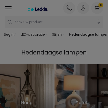
0
Zoek uw product
Begin
LED-decoratie
Stijlen
Hedendaagse lampe
Hedendaagse lampen
Hang
Tafel