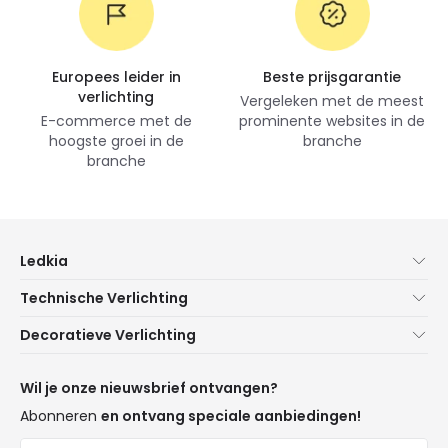
Europees leider in
Beste prijsgarantie
verlichting
Vergeleken met de meest
E-commerce met de
prominente websites in de
hoogste groei in de
branche
branche
Ledkia
Over Ons
Technische Verlichting
Klantenservice
Noviteiten verlichting
Decoratieve Verlichting
Verzendmethoden
Merken
Noviteiten Lampen
Betaalmethoden
Soorten Lampvoeten
Trends
Wil je onze nieuwsbrief ontvangen?
Bent u een Professional?
LED Besparingscalculator
Premium Decoratiemerken
Abonneren
en ontvang speciale aanbiedingen!
Veelgestelde Vragen (FAQ)
Begrotingen
Nieuwe Decoraties