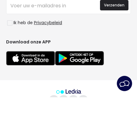
Inloggen
Bedrijfsverlichting
Verzenden
Ruimtes
Uitverkoop OutLED
Stijlen
Ik heb de
Privacybeleid
Collecties
LoveYouGreen
Download onze APP
Algemene Voorwaarden
Privacybeleid
Cookiebeleid
Cookie-instellingen
Service na verkoop
Juridische kennisgeving