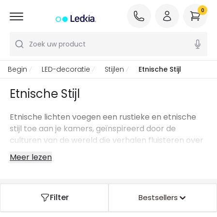
0
Zoek uw product
Begin
LED-decoratie
Stijlen
Etnische Stijl
Etnische Stijl
Etnische lichten voegen een rustieke en etnische
stijl toe aan je kamers, geïnspireerd door de
culturen van de wereld die verhalen fluisteren over
verre reizen, magie en mystiek. Warme materialen
Meer lezen
zoals hout, natuurlijke vezels of smeedijzer stralen
alles uit dat tribaal en exotisch is. Etnische lichten
met lichtgewicht structuren gemaakt van
Filter
Bestsellers
geometrische vlechten stellen het licht in staat om
u te omringen door af te reflecteren op de muren