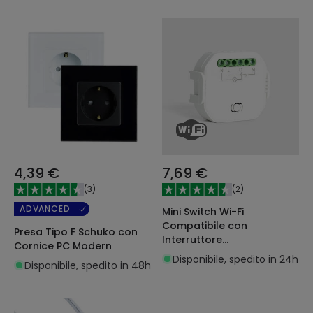
4,39 €
7,69 €
(
3
)
(
2
)
ADVANCED
Mini Switch Wi-Fi
Compatibile con
Presa Tipo F Schuko con
Interruttore
Cornice PC Modern
Convenzionale
Disponibile, spedito in 24h
Disponibile, spedito in 48h