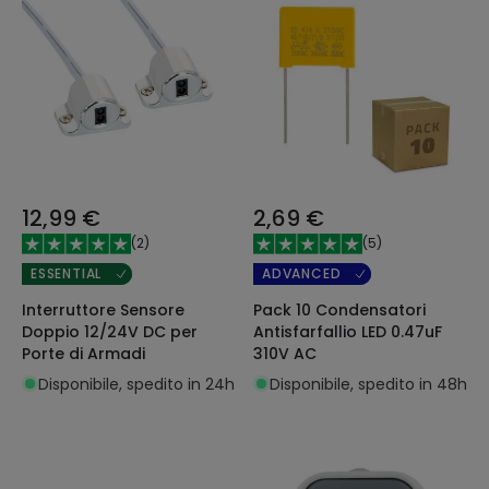
12,99 €
2,69 €
(
2
)
(
5
)
ESSENTIAL
ADVANCED
Interruttore Sensore
Pack 10 Condensatori
Doppio 12/24V DC per
Antisfarfallio LED 0.47uF
Porte di Armadi
310V AC
Disponibile, spedito in 24h
Disponibile, spedito in 48h