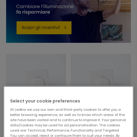
Select your cookie preferences
At Ledkia we use our own and third-party cookies to offer you a
better browsing experience, as well as to know which areas of the
19,99 €
16,69 €
site have been visited and to continue to improve it. Your personal
data/cookies may be used for ad personalisation. The cookies
used are: Technical, Performance, Functionality and Targeted.
Regolatore Interruttore
Regolatore Interruttore
You can accept, reject or configure them to suit your needs. By