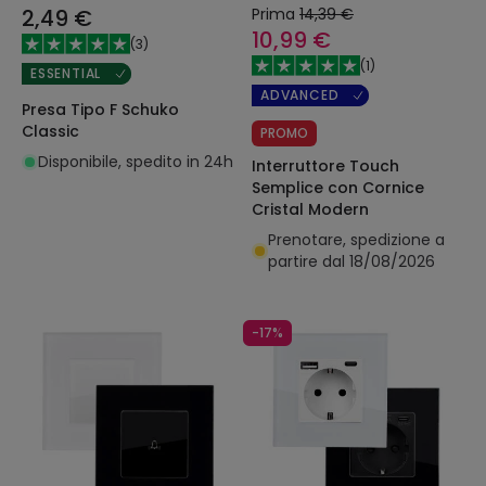
2,49 €
Prima
14,39 €
10,99 €
(
3
)
(
1
)
ESSENTIAL
ADVANCED
Presa Tipo F Schuko
Classic
PROMO
Disponibile, spedito in 24h
Interruttore Touch
Semplice con Cornice
Cristal Modern
Prenotare, spedizione a
partire dal 18/08/2026
-17%