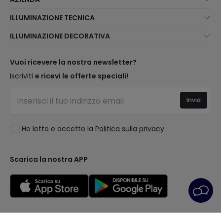
Chi Siamo?
ILLUMINAZIONE TECNICA
Assistenza Clienti
Novità illuminazione
ILLUMINAZIONE DECORATIVA
Metodi di spedizione
I migliori brand
Novità lampade
Metodi di Pagamento
Tipologia di Attacchi
Tendenze
Vuoi ricevere la nostra newsletter?
Sei un Professionista?
Calcolatrice LED
I migliori brand
Iscriviti
e ricevi le offerte speciali!
Domande frequenti
Preventivi
Nuove Decorazioni
Accedi
Illuminazione per aziende
Invia
Spazi
Saldi OutLED
Stili
Ho letto e accetto la
Politica sulla privacy
Collezioni
LoveYouGreen
Scarica la nostra APP