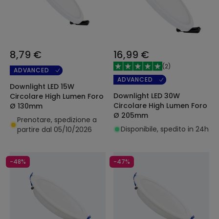
8,79 €
16,99 €
(
2
)
ADVANCED
ADVANCED
Downlight LED 15W
Downlight LED 30W
Circolare High Lumen Foro
Circolare High Lumen Foro
Ø 130mm
Ø 205mm
Prenotare, spedizione a
Disponibile, spedito in 24h
partire dal 05/10/2026
-48%
-47%