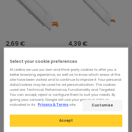
2,69 €
4,39 €
(
8
)
(
5
)
ESSENTIAL
ESSENTIAL
Select your cookie preferences
Pannello Downlight LED 6W
Pannello Downlight LED
At Ledkia we use our own and third-party cookies to offer you a
Quadrato SuperSlim Foro
12W Quadrato SuperSlim
better browsing experience, as well as to know which areas of the
site have been visited and to continue to improve it. Your personal
105x105mm
Foro 155x155mm
data/cookies may be used for ad personalisation. The cookies
Disponibile, spedito in 24h
Disponibile, spedito in 24h
used are: Technical, Performance, Functionality and Targeted.
You can accept, reject or configure them to suit your needs. By
giving your consent, Google will use your personal data as
indicated in its
Privacy & Terms
site.
Customise
Accept