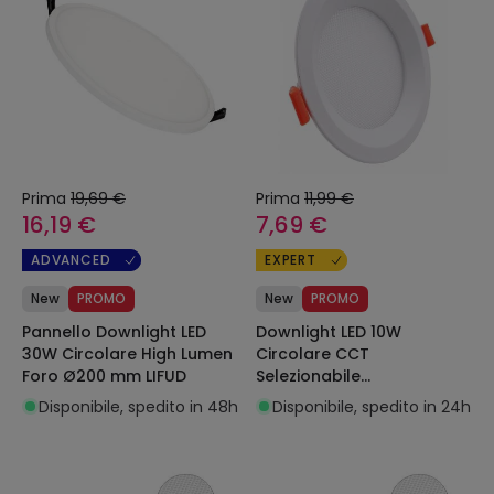
Prima
19,69 €
Prima
11,99 €
16,19 €
7,69 €
ADVANCED
EXPERT
New
PROMO
New
PROMO
Pannello Downlight LED
Downlight LED 10W
30W Circolare High Lumen
Circolare CCT
Foro Ø200 mm LIFUD
Selezionabile
Microprismatico LIFUD
Disponibile, spedito in 48h
Disponibile, spedito in 24h
Foro Ø 110 mm