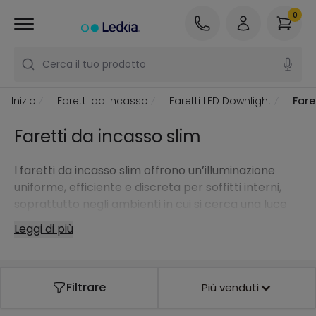
0
Cerca il tuo prodotto
Inizio
Faretti da incasso
Faretti LED Downlight
Fare
Faretti da incasso slim
I faretti da incasso slim offrono un’illuminazione
uniforme, efficiente e discreta per soffitti interni,
soprattutto negli ambienti in cui si cerca una luce
ampia senza ombre marcate.
Leggi di più
Filtrare
Più venduti