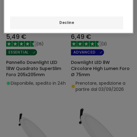
Decline
5,49 €
6,49 €
(
15
)
(
3
)
ESSENTIAL
ADVANCED
Pannello Downlight LED
Downlight LED 8W
18W Quadrato SuperSlim
Circolare High Lumen Foro
Foro 205x205mm
Ø 75mm
Disponibile, spedito in 24h
Prenotare, spedizione a
partire dal 03/09/2026