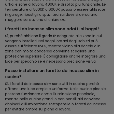
uffici e zone di lavoro, 4000K è di solito più funzionale. Le
temperature di 5000K o 6000K possono essere utilizzate
in garage, ripostigli o spazi tecnici dove si cerca una
maggiore sensazione di chiarezza.
I faretti da incasso slim sono adatti ai bagni?
Sì, purché abbiano il grado IP adeguato alla zona in cui
vengono installati. Nei bagni lontani dagli schizzi può
essere sufficiente IP44, mentre vicino alla doccia o in
zone con molta condensa conviene scegliere una
protezione superiore. È consigliabile anche integrare una
luce per specchio se è necessaria precisione visiva.
Posso installare un faretto da incasso slim in
cucina?
Sì. I faretti da incasso slim sono utili in cucina perché
offrono una luce ampia e uniforme. Nelle cucine piccole
possono funzionare come illuminazione principale,
mentre nelle cucine grandi o con pensili alti conviene
abbinarli a illuminazione sottopensile o faretti da incasso
per evitare ombre sul piano di lavoro.