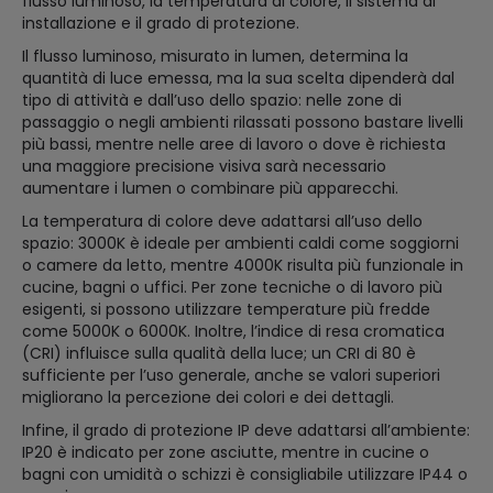
flusso luminoso, la temperatura di colore, il sistema di
installazione e il grado di protezione.
Il flusso luminoso, misurato in lumen, determina la
quantità di luce emessa, ma la sua scelta dipenderà dal
tipo di attività e dall’uso dello spazio: nelle zone di
passaggio o negli ambienti rilassati possono bastare livelli
più bassi, mentre nelle aree di lavoro o dove è richiesta
una maggiore precisione visiva sarà necessario
aumentare i lumen o combinare più apparecchi.
La temperatura di colore deve adattarsi all’uso dello
spazio: 3000K è ideale per ambienti caldi come soggiorni
o camere da letto, mentre 4000K risulta più funzionale in
cucine, bagni o uffici. Per zone tecniche o di lavoro più
esigenti, si possono utilizzare temperature più fredde
come 5000K o 6000K. Inoltre, l’indice di resa cromatica
(CRI) influisce sulla qualità della luce; un CRI di 80 è
sufficiente per l’uso generale, anche se valori superiori
migliorano la percezione dei colori e dei dettagli.
Infine, il grado di protezione IP deve adattarsi all’ambiente:
IP20 è indicato per zone asciutte, mentre in cucine o
bagni con umidità o schizzi è consigliabile utilizzare IP44 o