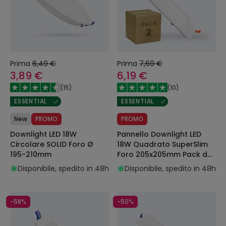
Prima
6,49 €
Prima
7,69 €
3,89 €
6,19 €
(
15
)
(
10
)
ESSENTIAL
ESSENTIAL
New
PROMO
PROMO
Downlight LED 18W
Pannello Downlight LED
Circolare SOLID Foro Ø
18W Quadrato SuperSlim
195-210mm
Foro 205x205mm Pack da
2 Unità
Disponibile, spedito in 48h
Disponibile, spedito in 48h
-58%
-50%