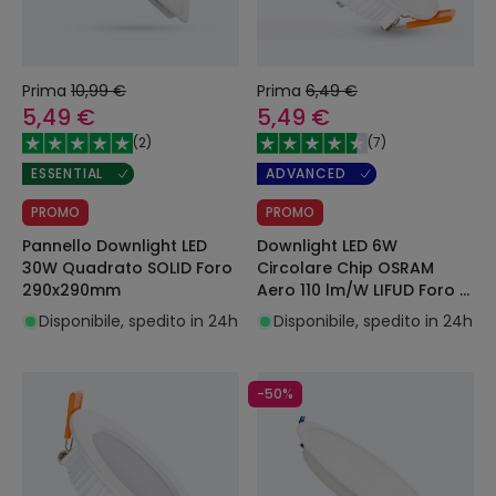
Prima
10,99 €
Prima
6,49 €
5,49 €
5,49 €
(
2
)
(
7
)
ESSENTIAL
ADVANCED
PROMO
PROMO
Pannello Downlight LED
Downlight LED 6W
30W Quadrato SOLID Foro
Circolare Chip OSRAM
290x290mm
Aero 110 lm/W LIFUD Foro Ø
80 mm
Disponibile, spedito in 24h
Disponibile, spedito in 24h
-50%