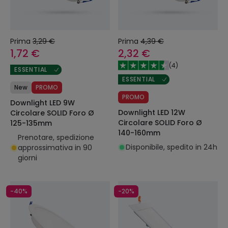
Prima
3,29 €
Prima
4,39 €
1,72 €
2,32 €
(
4
)
ESSENTIAL
ESSENTIAL
New
PROMO
PROMO
Downlight LED 9W
Downlight LED 12W
Circolare SOLID Foro Ø
Circolare SOLID Foro Ø
125-135mm
140-160mm
Prenotare, spedizione
Disponibile, spedito in 24h
approssimativa in 90
giorni
-40%
-20%