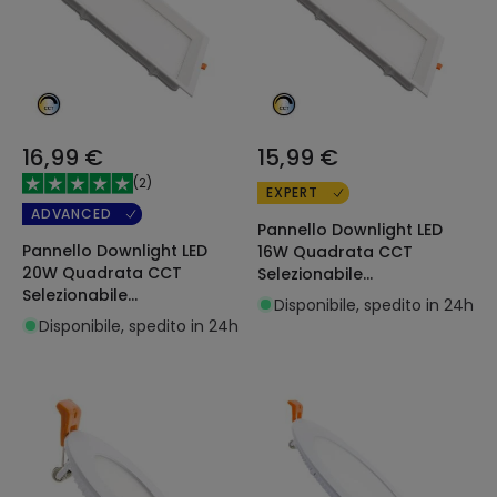
16,99 €
15,99 €
(
2
)
EXPERT
ADVANCED
Pannello Downlight LED
Pannello Downlight LED
16W Quadrata CCT
20W Quadrata CCT
Selezionabile
Selezionabile
Microprismatica LIFUD
Disponibile, spedito in 24h
Microprismatica LIFUD
Foro 150x150 mm
Disponibile, spedito in 24h
Foro 200x200 mm