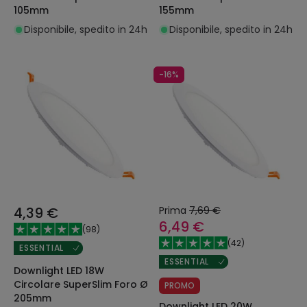
105mm
155mm
Disponibile, spedito in 24h
Disponibile, spedito in 24h
-16%
4,39 €
Prima
7,69 €
6,49 €
(
98
)
(
42
)
ESSENTIAL
ESSENTIAL
Downlight LED 18W
Circolare SuperSlim Foro Ø
PROMO
205mm
Downlight LED 20W