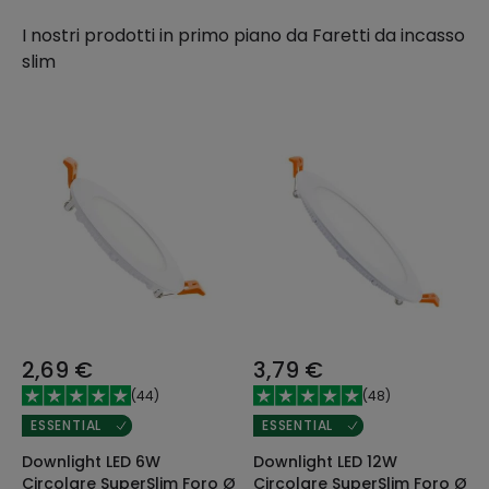
I nostri prodotti in primo piano da
Faretti da incasso
slim
2,69 €
3,79 €
(
44
)
(
48
)
ESSENTIAL
ESSENTIAL
Downlight LED 6W
Downlight LED 12W
Circolare SuperSlim Foro Ø
Circolare SuperSlim Foro Ø