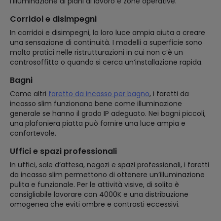
l’illuminazione di piani di lavoro e zone operative.
Corridoi e disimpegni
In corridoi e disimpegni, la loro luce ampia aiuta a creare
una sensazione di continuità. I modelli a superficie sono
molto pratici nelle ristrutturazioni in cui non c’è un
controsoffitto o quando si cerca un’installazione rapida.
Bagni
Come altri
faretto da incasso per bagno
, i faretti da
incasso slim funzionano bene come illuminazione
generale se hanno il grado IP adeguato. Nei bagni piccoli,
una plafoniera piatta può fornire una luce ampia e
confortevole.
Uffici e spazi professionali
In uffici, sale d’attesa, negozi e spazi professionali, i faretti
da incasso slim permettono di ottenere un’illuminazione
pulita e funzionale. Per le attività visive, di solito è
consigliabile lavorare con 4000K e una distribuzione
omogenea che eviti ombre e contrasti eccessivi.