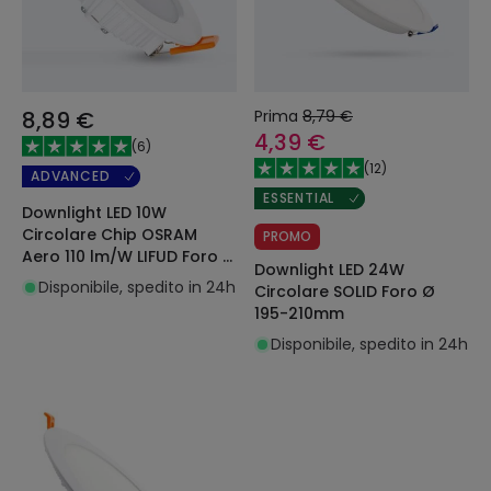
8,89 €
Prima
8,79 €
4,39 €
(
6
)
(
12
)
ADVANCED
ESSENTIAL
Downlight LED 10W
Circolare Chip OSRAM
PROMO
Aero 110 lm/W LIFUD Foro Ø
Downlight LED 24W
80 mm
Disponibile, spedito in 24h
Circolare SOLID Foro Ø
195-210mm
Disponibile, spedito in 24h