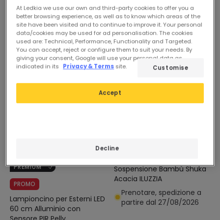
Round
At Ledkia we use our own and third-party cookies to offer you a
partire dal 14/08/2026
partire dal 14/08/2026
better browsing experience, as well as to know which areas of the
site have been visited and to continue to improve it. Your personal
data/cookies may be used for ad personalisation. The cookies
used are: Technical, Performance, Functionality and Targeted.
-54%
You can accept, reject or configure them to suit your needs. By
giving your consent, Google will use your personal data as
indicated in its
Privacy & Terms
site.
Customise
Accept
Prima
45,99 €
89,99 €
20,99 €
Decline
Paralume Lampada a
PREMIUM
Sospensione Bambù Shuka
Acacia ILUZZIA
PROMO
Prenotare, spedizione a
Lampioncino per Esterni LED
partire dal 27/08/2026
60 cm Alluminio con
Sensore PIR Pelly