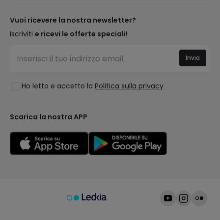
Novità lampade
Metodi di Pagamento
Tipologia di Attacchi
Tendenze
Vuoi ricevere la nostra newsletter?
Sei un Professionista?
Calcolatrice LED
I migliori brand
Iscriviti
e ricevi le offerte speciali!
Domande frequenti
Preventivi
Nuove Decorazioni
Accedi
Illuminazione per aziende
Invia
Spazi
Saldi OutLED
Stili
Ho letto e accetto la
Politica sulla privacy
Collezioni
LoveYouGreen
Scarica la nostra APP