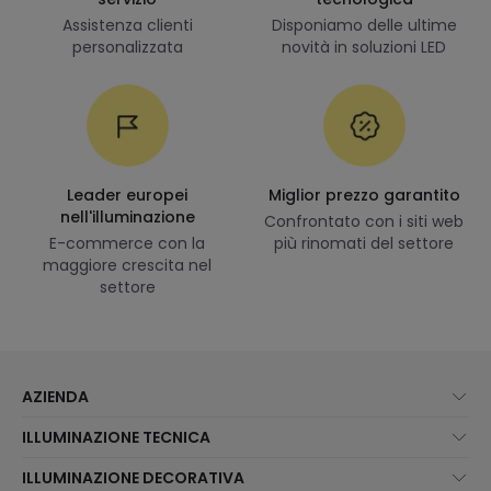
Assistenza clienti
Disponiamo delle ultime
personalizzata
novità in soluzioni LED
Leader europei
Miglior prezzo garantito
nell'illuminazione
Confrontato con i siti web
E-commerce con la
più rinomati del settore
maggiore crescita nel
settore
AZIENDA
Chi Siamo?
ILLUMINAZIONE TECNICA
Assistenza Clienti
Novità illuminazione
ILLUMINAZIONE DECORATIVA
Metodi di spedizione
I migliori brand