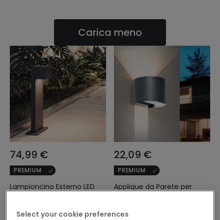
Carica meno
74,99 €
22,09 €
PREMIUM
PREMIUM
Lampioncino Esterno LED
Applique da Parete per
10W Superficie 50cm
Esterno LED 10W Alluminio
Alluminio Iridix
Illuminazione Doppia Luce
Select your cookie preferences
CCT Selezionabile Iridix
Prenotare, spedizione a
Prenotare, spedizione a