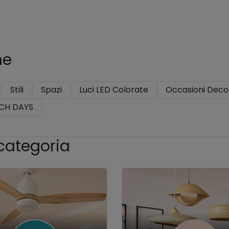
he
Stili
Spazi
Luci LED Colorate
Occasioni Deco
NCH DAYS
 categoria