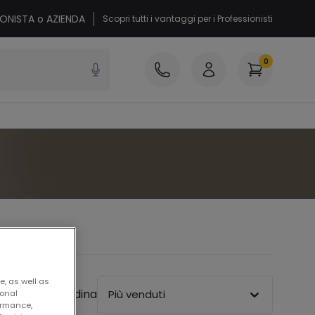
IONISTA o AZIENDA
Scopri tutti i vantaggi per i Professionisti
0
e, as well as
Ordina
Più venduti
sonal
ormance,