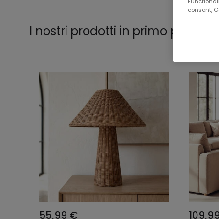
Functionali
consent, Go
I nostri prodotti in primo piano d
55,99 €
109,9