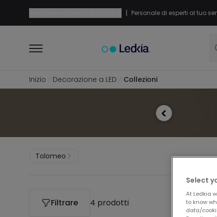
|
Spedizione gratuita da
99,00 €
Personale di esperti al tuo ser
Inizio
Decorazione a LED
Collezioni
Tolomeo
Select y
At Ledkia w
Filtrare
4 prodotti
to know whi
data/cooki