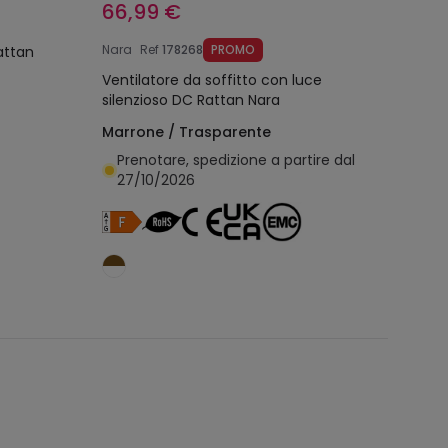
66,99 €
Nara
Ref
178268
PROMO
Ventilatore da soffitto con luce
silenzioso DC Rattan Nara
Marrone / Trasparente
Prenotare, spedizione a partire dal
27/10/2026
lo
Aggiungi al carrello