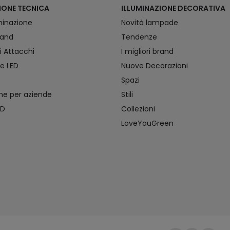
IONE TECNICA
ILLUMINAZIONE DECORATIVA
uminazione
Novità lampade
brand
Tendenze
i Attacchi
I migliori brand
ce LED
Nuove Decorazioni
Spazi
one per aziende
Stili
ED
Collezioni
LoveYouGreen