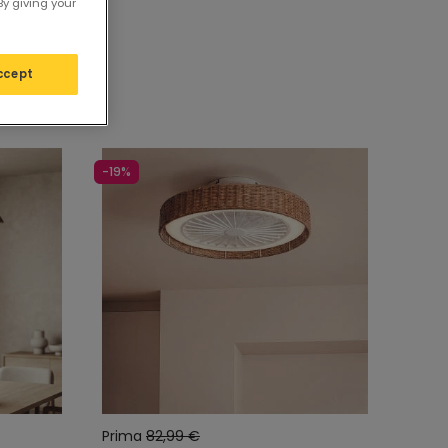
By giving your
ccept
-19%
Prima
82,99 €