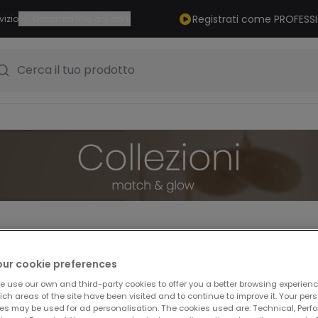
|
Registrati come PROFESS
vizio
Garanzia fino a 5 anni
Cerca il tuo prodotto
our cookie preferences
e use our own and third-party cookies to offer you a better browsing experienc
ch areas of the site have been visited and to continue to improve it. Your per
es may be used for ad personalisation. The cookies used are: Technical, Perf