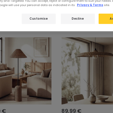
ty and Targeted. You can accept, reject or configure them to suit your needs. 
ogle will use your personal data as indicated in its
Privacy & Terms
site.
a
Collezioni
Customise
Decline
A
9 €
89,99 €