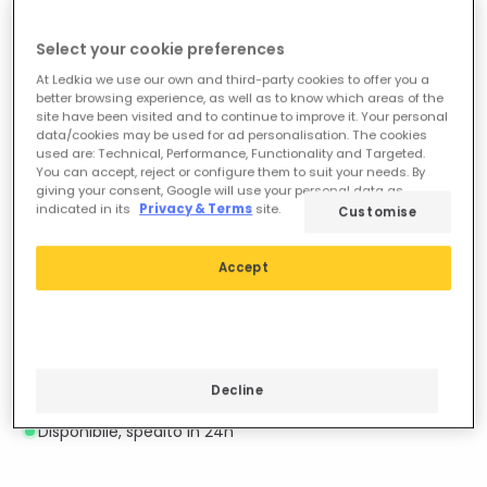
Select your cookie preferences
At Ledkia we use our own and third-party cookies to offer you a
better browsing experience, as well as to know which areas of the
site have been visited and to continue to improve it. Your personal
data/cookies may be used for ad personalisation. The cookies
used are: Technical, Performance, Functionality and Targeted.
You can accept, reject or configure them to suit your needs. By
giving your consent, Google will use your personal data as
indicated in its
Privacy & Terms
site.
Customise
Accept
78,99 €
62,99 €
Lampada a Sospensione da
New
Esterno effetto Rattan Léa
Lampada a sospensione da
Drum
Esterno Effetto Rattan Léa
Decline
Prenotare, spedizione a
Drom
partire dal 04/10/2026
Disponibile, spedito in 24h