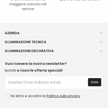
maggiore crescita nel
settore
AZIENDA
Chi Siamo?
ILLUMINAZIONE TECNICA
Assistenza Clienti
Novità illuminazione
ILLUMINAZIONE DECORATIVA
Metodi di spedizione
I migliori brand
Novità lampade
Metodi di Pagamento
Tipologia di Attacchi
Tendenze
Vuoi ricevere la nostra newsletter?
Sei un Professionista?
Calcolatrice LED
I migliori brand
Iscriviti
e ricevi le offerte speciali!
Domande frequenti
Preventivi
Nuove Decorazioni
Accedi
Illuminazione per aziende
Invia
Spazi
Saldi OutLED
Stili
Ho letto e accetto la
Politica sulla privacy
Collezioni
LoveYouGreen