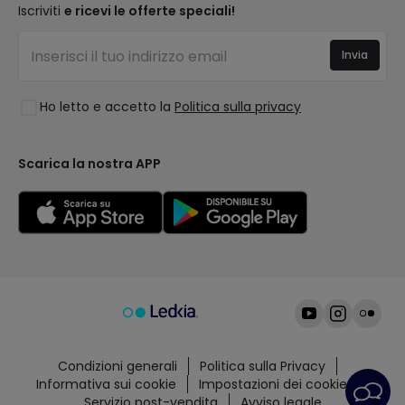
I migliori brand
Iscriviti
e ricevi le offerte speciali!
Domande frequenti
Preventivi
Nuove Decorazioni
Accedi
Illuminazione per aziende
Invia
Spazi
Saldi OutLED
Stili
Ho letto e accetto la
Politica sulla privacy
Collezioni
LoveYouGreen
Scarica la nostra APP
Condizioni generali
Politica sulla Privacy
Informativa sui cookie
Impostazioni dei cookie
Servizio post-vendita
Avviso legale