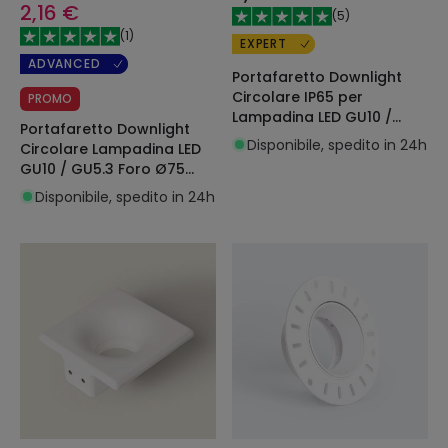
2,16 €
(
5
)
(
1
)
EXPERT
ADVANCED
Portafaretto Downlight
Circolare IP65 per
PROMO
Lampadina LED GU10 /
Portafaretto Downlight
GU5.3 Foro Ø75 mm Minus
Disponibile, spedito in 24h
Circolare Lampadina LED
GU10 / GU5.3 Foro Ø75
mm Suefix
Disponibile, spedito in 24h