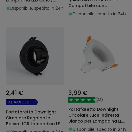
Lampadina LED GU10 /
Compatibile con
GU5.3 Foro Ø75 mm Suefix
Disponibile, spedito in 24h
telecomando RF e
Disponibile, spedito in 24h
pulsante
2,41 €
3,99 €
(
3
)
ADVANCED
Portafaretto Downlight
Portafaretto Downlight
Circolare Luce Indiretta
Circolare Regolabile
Bianco per Lampadina LED
Basso UGR Lampadina LED
GU10/GU5.3 Foro Ø 70mm
Disponibile, spedito in 24h
GU10 / GU5.3 Foro Ø75