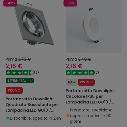
-43%
-38%
Prima
3,79 €
Prima
3,49 €
2,16 €
2,16 €
(
2
)
(
2
)
ESSENTIAL
New
PROMO
PROMO
Portafaretto Downlight
Circolare IP65 per
Portafaretto Downlight
Lampadina LED GU10 /
Quadrato Basculante per
GU5.3 Foro Ø75 mm
Prenotare, spedizione
Lampadina LED GU10 /
approssimativa in 90
GU5.3 Foro Ø 72 mm
Disponibile, spedito in 24h
giorni