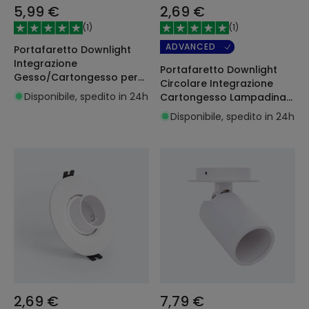
5,99 €
2,69 €
(
1
)
(
1
)
ADVANCED
Portafaretto Downlight
Integrazione
Portafaretto Downlight
Gesso/Cartongesso per
Circolare Integrazione
Lampadina LED GU10 /
Disponibile, spedito in 24h
Cartongesso Lampadina
GU5.3 Foro 120x120 mm
LED GU10 / GU5.3 Foro Ø70
Disponibile, spedito in 24h
mm Suefix
2,69 €
7,79 €