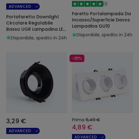
(
1
)
ADVANCED
Faretto Portalampada Da
Portafaretto Downlight
Incasso/Superficie Davos
Circolare Regolabile
Lampadina GU10
Basso UGR Lampadina LED
Disponibile, spedito in 24h
GU10 / GU5.3 Foro Ø75
Disponibile, spedito in 24h
mm Suefix
-25%
3,29 €
Prima
6,49 €
4,89 €
ADVANCED
ADVANCED