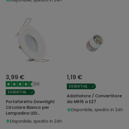
Disponibile, spedito in 24h
mm Suefix
3,99 €
1,19 €
(
3
)
ESSENTIAL
ESSENTIAL
Adattatore / Convertitore
Portafaretto Downlight
da MR16 a E27
Circolare Bianco per
Disponibile, spedito in 24h
Lampadina LED
GU10/GU5.3 Foro Ø 65 mm
Disponibile, spedito in 24h