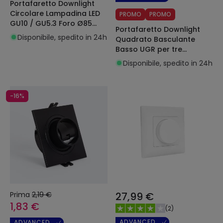
Portafaretto Downlight
Circolare Lampadina LED
PROMO
PROMO
GU10 / GU5.3 Foro Ø85
Portafaretto Downlight
mm Suefix
Disponibile, spedito in 24h
Quadrato Basculante
Basso UGR per tre
Lampadine LED GU10 /
Disponibile, spedito in 24h
GU5.3 Foro 75x235 mm
Suefix
-16%
Prima
2,19 €
27,99 €
1,83 €
(
2
)
ADVANCED
ADVANCED