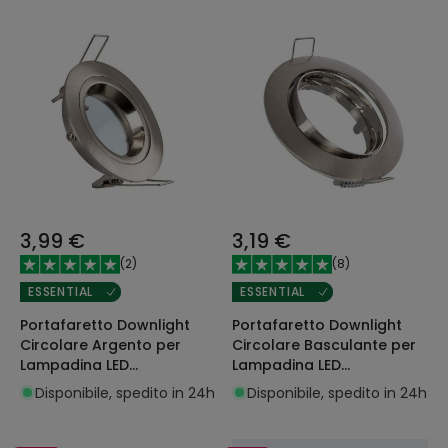
3,99 €
3,19 €
(
2
)
(
8
)
ESSENTIAL
ESSENTIAL
Portafaretto Downlight
Portafaretto Downlight
Circolare Argento per
Circolare Basculante per
Lampadina LED
Lampadina LED
GU10/GU5.3 Foro Ø 65 mm
GU10/GU5.3 Foro Ø 72 mm
Disponibile, spedito in 24h
Disponibile, spedito in 24h