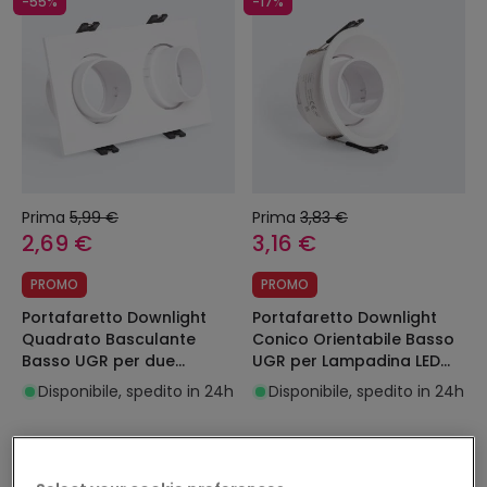
-55%
-17%
Prima
5,99 €
Prima
3,83 €
2,69 €
3,16 €
PROMO
PROMO
Portafaretto Downlight
Portafaretto Downlight
Quadrato Basculante
Conico Orientabile Basso
Basso UGR per due
UGR per Lampadina LED
Lampadine LED GU10 /
GU10 / GU5.3 Foro Ø85
Disponibile, spedito in 24h
Disponibile, spedito in 24h
GU5.3 Foro 75x150 mm
mm Suefix
Suefix