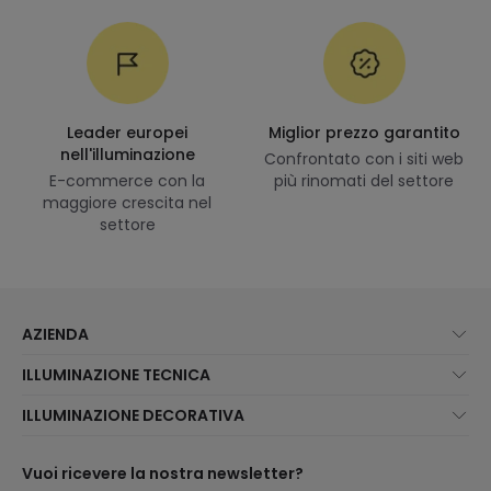
Leader europei
Miglior prezzo garantito
nell'illuminazione
Confrontato con i siti web
E-commerce con la
più rinomati del settore
maggiore crescita nel
settore
AZIENDA
Chi Siamo?
ILLUMINAZIONE TECNICA
Assistenza Clienti
Novità illuminazione
ILLUMINAZIONE DECORATIVA
Metodi di spedizione
I migliori brand
Novità lampade
Metodi di Pagamento
Tipologia di Attacchi
Tendenze
Vuoi ricevere la nostra newsletter?
Sei un Professionista?
Calcolatrice LED