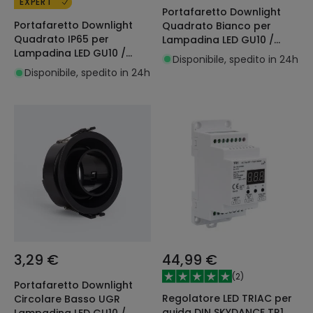
EXPERT
Portafaretto Downlight
Portafaretto Downlight
Quadrato Bianco per
Quadrato IP65 per
Lampadina LED GU10 /
Lampadina LED GU10 /
GU5.3 Foro 75x75 mm
Disponibile, spedito in 24h
GU5.3 Foro Ø75 mm
Disponibile, spedito in 24h
3,29 €
44,99 €
(
2
)
Portafaretto Downlight
Regolatore LED TRIAC per
Circolare Basso UGR
guida DIN SKYDANCE TR1