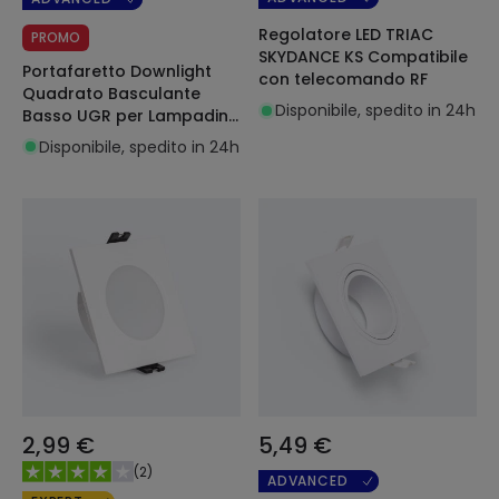
Regolatore LED TRIAC
PROMO
SKYDANCE KS Compatibile
Portafaretto Downlight
con telecomando RF
Quadrato Basculante
Disponibile, spedito in 24h
Basso UGR per Lampadina
LED GU10 / GU5.3 Foro Ø75
Disponibile, spedito in 24h
mm Suefix
2,99 €
5,49 €
(
2
)
ADVANCED