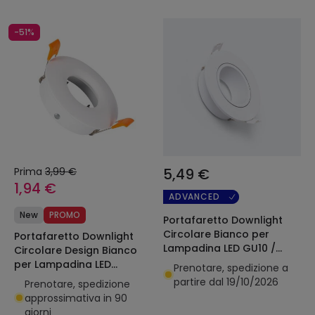
-51%
Prima
3,99 €
5,49 €
1,94 €
ADVANCED
New
PROMO
Portafaretto Downlight
Circolare Bianco per
Portafaretto Downlight
Lampadina LED GU10 /
Circolare Design Bianco
GU5.3 Foro Ø 75 mm
per Lampadina LED
Prenotare, spedizione a
GU10/GU5.3 Foro Ø 70 mm
partire dal 19/10/2026
Prenotare, spedizione
approssimativa in 90
giorni