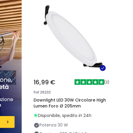
16,99 €
(
2
)
Ref
26232
Downlight LED 30W Circolare High
Lumen Foro Ø 205mm
Disponibile, spedito in 24h
Potenza
30 W