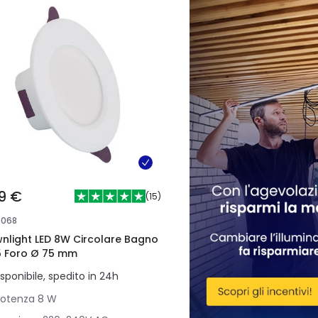
19 €
(
15
)
3068
nlight LED 8W Circolare Bagno
5 Foro Ø 75 mm
isponibile, spedito in 24h
Potenza
8 W