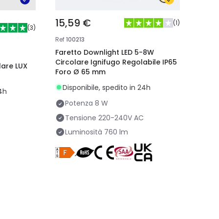
15,59 €
(
1
)
(
3
)
Ref
100213
Faretto Downlight LED 5-8W
Circolare Ignifugo Regolabile IP65
Foro Ø 65 mm
Disponibile, spedito in 24h
24h
Potenza
8 W
Tensione
220-240V AC
Luminosità
760 lm