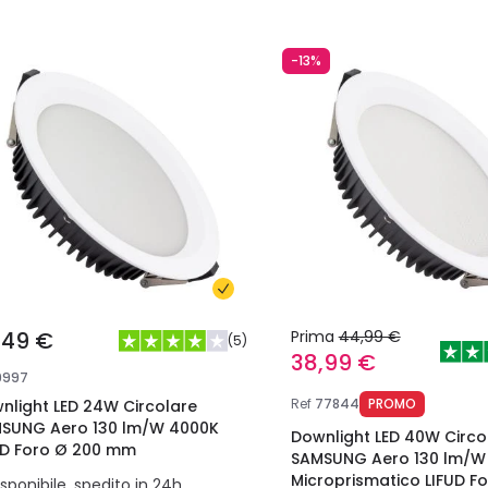
-13%
,49 €
Prima
44,99 €
(
5
)
38,99 €
9997
Ref
77844
PROMO
nlight LED 24W Circolare
SUNG Aero 130 lm/W 4000K
Downlight LED 40W Circo
UD Foro Ø 200 mm
SAMSUNG Aero 130 lm/W
Microprismatico LIFUD F
isponibile, spedito in 24h