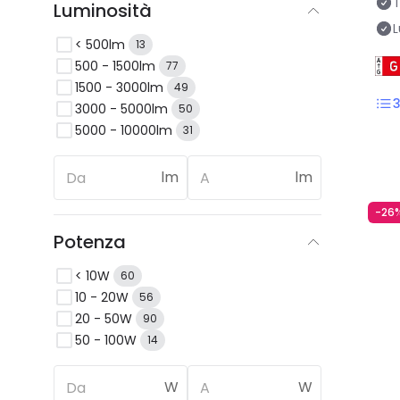
T
Luminosità
L
< 500lm
13
500 - 1500lm
77
1500 - 3000lm
49
3000 - 5000lm
50
5000 - 10000lm
31
lm
lm
-26
Potenza
< 10W
60
10 - 20W
56
20 - 50W
90
50 - 100W
14
W
W