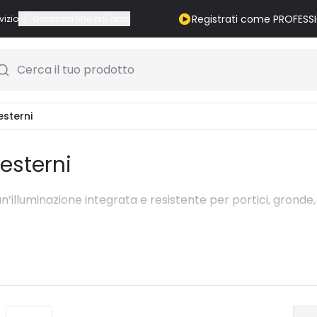
|
Registrati come PROFESS
vizio
Garanzia fino a 5 anni
Cerca il tuo prodotto
esterni
 esterni
un’illuminazione integrata e resistente per portici, grond