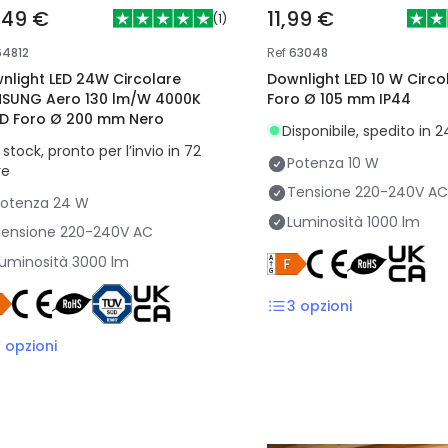
,49 €
11,99 €
(
1
)
64812
Ref
63048
nlight LED 24W Circolare
Downlight LED 10 W Circo
SUNG Aero 130 lm/W 4000K
Foro Ø 105 mm IP44
UD Foro Ø 200 mm Nero
Disponibile, spedito in 
 stock, pronto per l’invio in 72
Potenza
10 W
re
Tensione
220-240V AC
Potenza
24 W
Luminosità
1000 lm
ensione
220-240V AC
uminosità
3000 lm
3
opzioni
2
opzioni