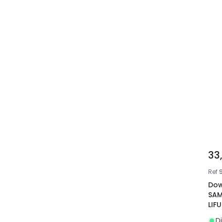
33
Ref
Dow
SAM
LIF
D