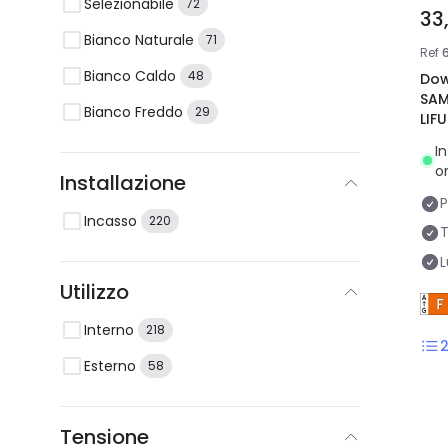
Selezionabile
72
33
Bianco Naturale
71
Ref
Bianco Caldo
48
Dow
SAM
Bianco Freddo
29
LIF
In
o
Installazione
Incasso
220
T
L
Utilizzo
Interno
218
Esterno
58
Tensione