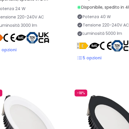
mm
Disponibile, spedito in 
Potenza
24 W
Potenza
40 W
ensione
220-240V AC
Tensione
220-240V AC
uminosità
3000 lm
Luminosità
5000 lm
2
opzioni
5
opzioni
-18%