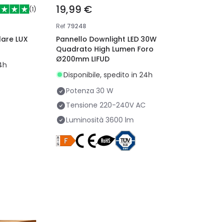
19,99 €
(
1
)
Ref
79248
lare LUX
Pannello Downlight LED 30W
Quadrato High Lumen Foro
Ø200mm LIFUD
24h
Disponibile, spedito in 24h
Potenza
30 W
Tensione
220-240V AC
Luminosità
3600 lm