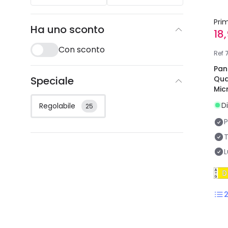
Pri
Ha uno sconto
18
Con sconto
Ref
Pan
Qua
Speciale
Mic
mm
D
Regolabile
25
T
L