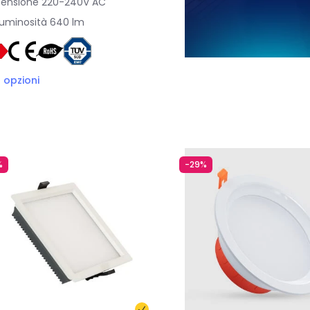
ensione
220-240V AC
uminosità
640 lm
3
opzioni
%
-29%