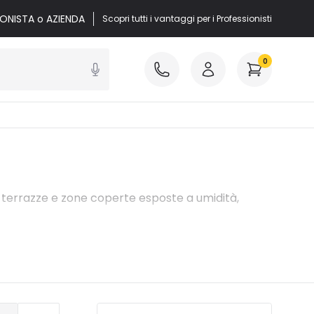
IONISTA o AZIENDA
Scopri tutti i vantaggi per i Professionisti
0
e, terrazze e zone coperte esposte a umidità,