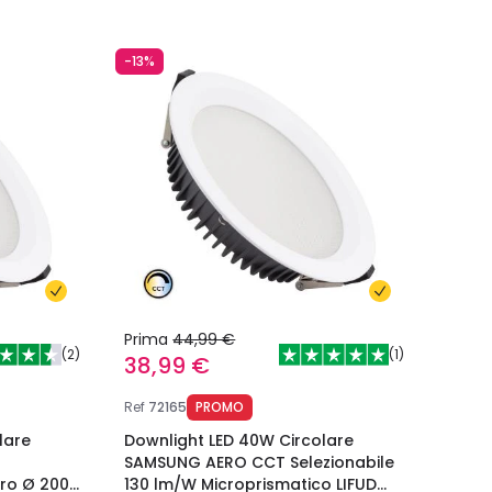
-13%
Prima
44,99 €
(
2
)
(
1
)
38,99 €
Ref
72165
PROMO
lare
Downlight LED 40W Circolare
SAMSUNG AERO CCT Selezionabile
oro Ø 200
130 lm/W Microprismatico LIFUD