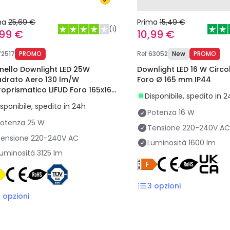
ma
25,69 €
Prima
15,49 €
(
1
)
,99 €
10,99 €
72517
PROMO
Ref
63052
New
PROMO
nello Downlight LED 25W
Downlight LED 16 W Circolare LUX
drato Aero 130 lm/W
Foro Ø 165 mm IP44
roprismatico LIFUD Foro 165x165
Disponibile, spedito in 
 SAMSUNG
isponibile, spedito in 24h
Potenza
16 W
Potenza
25 W
Tensione
220-240V AC
ensione
220-240V AC
Luminosità
1600 lm
uminosità
3125 lm
3
opzioni
2
opzioni