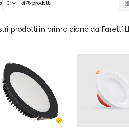
a
di
78 prodotti
31
stri prodotti in primo piano da
Faretti 