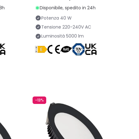
Foro Ø 200 mm
48h
Disponibile, spedito in 24h
Potenza
40 W
Tensione
220-240V AC
Luminosità
5000 lm
-13%