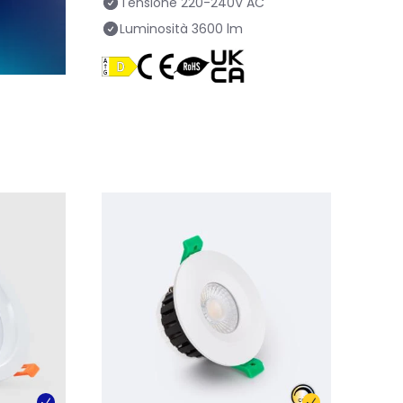
Tensione
220-240V AC
Luminosità
3600 lm