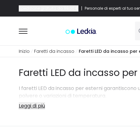
|
Spedizione gratuita da
99,00 €
Personale di esperti al tuo ser
Inizio
Faretti da incasso
Faretti LED da incasso per 
Faretti LED da incasso per
I faretti LED da incasso per esterni garantiscono 
polvere o variazioni di temperatura.
Leggi di più