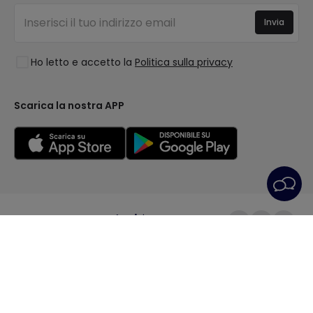
Nuove Decorazioni
Accedi
Illuminazione per aziende
Invia
Spazi
Saldi OutLED
Stili
Ho letto e accetto la
Politica sulla privacy
Collezioni
LoveYouGreen
Scarica la nostra APP
Condizioni generali
Politica sulla Privacy
Informativa sui cookie
Impostazioni dei cookie
Servizio post-vendita
Avviso legale
© All rights reserved | PRISMICA S.L. - VAT