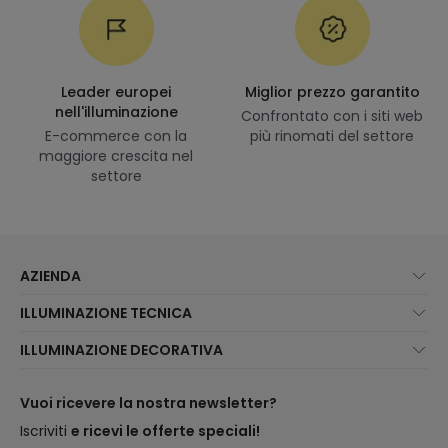
Leader europei
Miglior prezzo garantito
nell'illuminazione
Confrontato con i siti web
E-commerce con la
più rinomati del settore
maggiore crescita nel
settore
AZIENDA
Chi Siamo?
ILLUMINAZIONE TECNICA
Assistenza Clienti
Novità illuminazione
ILLUMINAZIONE DECORATIVA
Metodi di spedizione
I migliori brand
Novità lampade
Metodi di Pagamento
Tipologia di Attacchi
Tendenze
Vuoi ricevere la nostra newsletter?
Sei un Professionista?
Calcolatrice LED
I migliori brand
Iscriviti
e ricevi le offerte speciali!
Domande frequenti
Preventivi