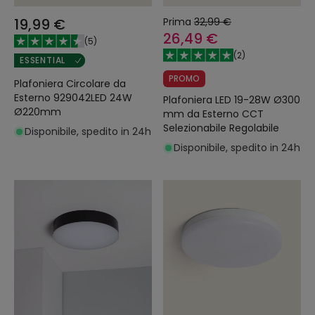
19,99 €
Prima
32,99 €
26,49 €
(
5
)
(
2
)
ESSENTIAL
PROMO
Plafoniera Circolare da
Esterno 929042LED 24W
Plafoniera LED 19-28W Ø300
Ø220mm
mm da Esterno CCT
Selezionabile Regolabile
Disponibile, spedito in 24h
Disponibile, spedito in 24h