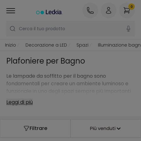
0
Cerca il tuo prodotto
Inizio
Decorazione a LED
Spazi
Illuminazione bag
Plafoniere per Bagno
Le lampade da soffitto per il bagno sono
fondamentali per creare un ambiente luminoso e
funzionale in uno degli spazi sempre più importanti
della casa.
Leggi di più
Filtrare
Più venduti