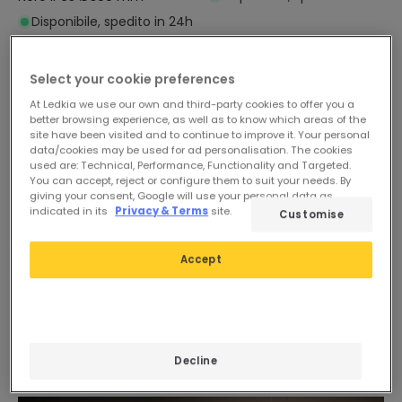
Disponibile, spedito in 24h
Select your cookie preferences
At Ledkia we use our own and third-party cookies to offer you a
better browsing experience, as well as to know which areas of the
site have been visited and to continue to improve it. Your personal
data/cookies may be used for ad personalisation. The cookies
used are: Technical, Performance, Functionality and Targeted.
You can accept, reject or configure them to suit your needs. By
giving your consent, Google will use your personal data as
indicated in its
Privacy & Terms
site.
Customise
28,19 €
46,99 €
Accept
(
2
)
Plafoniera Circolare per
Plafoniera da soffitto
Esterno Ø300 mm IP65
Quadrata IP65 Julius
Curio Grigio
Disponibile, spedito in 24h
Disponibile, spedito in 24h
Decline