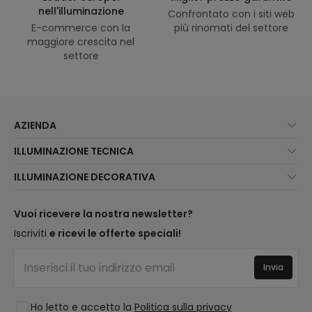
nell'illuminazione
Confrontato con i siti web
E-commerce con la
più rinomati del settore
maggiore crescita nel
settore
AZIENDA
Chi Siamo?
ILLUMINAZIONE TECNICA
Assistenza Clienti
Novità illuminazione
ILLUMINAZIONE DECORATIVA
Metodi di spedizione
I migliori brand
Novità lampade
Metodi di Pagamento
Tipologia di Attacchi
Tendenze
Vuoi ricevere la nostra newsletter?
Sei un Professionista?
Calcolatrice LED
I migliori brand
Iscriviti
e ricevi le offerte speciali!
Domande frequenti
Preventivi
Nuove Decorazioni
Accedi
Illuminazione per aziende
Invia
Spazi
Saldi OutLED
Stili
Ho letto e accetto la
Politica sulla privacy
Collezioni