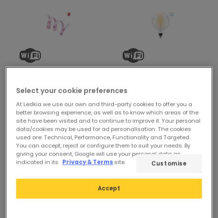
Prima
21,99 €
Prima
66,54 €
Select your cookie preferences
10,49 €
55,44 €
At Ledkia we use our own and third-party cookies to offer you a
(
1
)
better browsing experience, as well as to know which areas of the
PROMO
site have been visited and to continue to improve it. Your personal
PROMO
Estensione Striscia LED
data/cookies may be used for ad personalisation. The cookies
Lampadina LED E27 Smart
used are: Technical, Performance, Functionality and Targeted.
RGBWW 12V 1m WIZ
You can accept, reject or configure them to suit your needs. By
6.7W 470 lm G200 Wi-Fi +
Disponibile, spedito in 48h
giving your consent, Google will use your personal data as
Bluetooth Regolabile CCT
indicated in its
Privacy & Terms
site.
Customise
Selezionabile WIZ
Disponibile, spedito in 48h
Accept
-8%
-24%