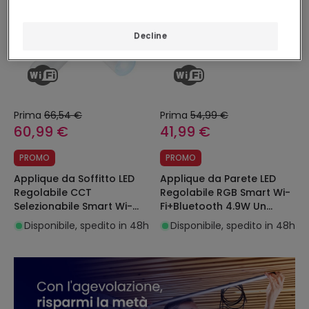
Decline
Prima
66,54 €
Prima
54,99 €
60,99 €
41,99 €
PROMO
PROMO
Applique da Soffitto LED
Applique da Parete LED
Regolabile CCT
Regolabile RGB Smart Wi-
Selezionabile Smart Wi-
Fi+Bluetooth 4.9W Un
Fi+Bluetooth 4.9W 2 Faretti
Faretto Imageo WIZ
Disponibile, spedito in 48h
Disponibile, spedito in 48h
Imageo WIZ