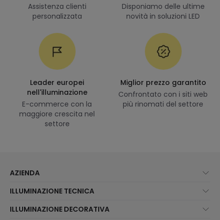
Assistenza clienti
Disponiamo delle ultime
personalizzata
novità in soluzioni LED
Leader europei
Miglior prezzo garantito
nell'illuminazione
Confrontato con i siti web
E-commerce con la
più rinomati del settore
maggiore crescita nel
settore
AZIENDA
Chi Siamo?
ILLUMINAZIONE TECNICA
Assistenza Clienti
Novità illuminazione
ILLUMINAZIONE DECORATIVA
Metodi di spedizione
I migliori brand
Novità lampade