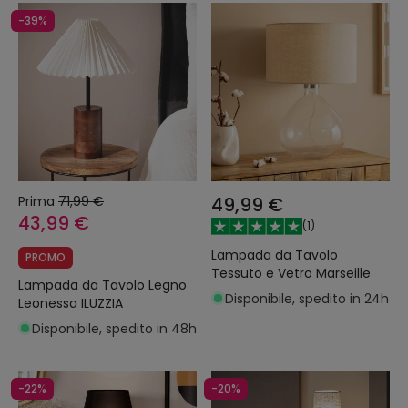
-39%
Prima
71,99 €
49,99 €
43,99 €
(
1
)
Lampada da Tavolo
PROMO
Tessuto e Vetro Marseille
Lampada da Tavolo Legno
Disponibile, spedito in 24h
Leonessa ILUZZIA
Disponibile, spedito in 48h
-22%
-20%