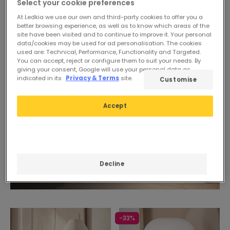
Lampada da Tavolo Rattan
Select your cookie preferences
Lampada da Tavolo Legno
Gondia
At Ledkia we use our own and third-party cookies to offer you a
Ranko
Disponibile, spedito in 24h
better browsing experience, as well as to know which areas of the
Disponibile, spedito in 24h
site have been visited and to continue to improve it. Your personal
data/cookies may be used for ad personalisation. The cookies
used are: Technical, Performance, Functionality and Targeted.
You can accept, reject or configure them to suit your needs. By
giving your consent, Google will use your personal data as
indicated in its
Privacy & Terms
site.
Customise
Accept
Decline
-33%