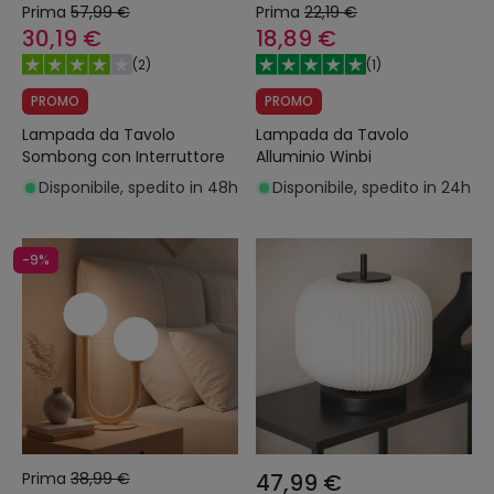
Prima
57,99 €
Prima
22,19 €
30,19 €
18,89 €
(
2
)
(
1
)
PROMO
PROMO
Lampada da Tavolo
Lampada da Tavolo
Sombong con Interruttore
Alluminio Winbi
Disponibile, spedito in 48h
Disponibile, spedito in 24h
-9%
Prima
38,99 €
47,99 €