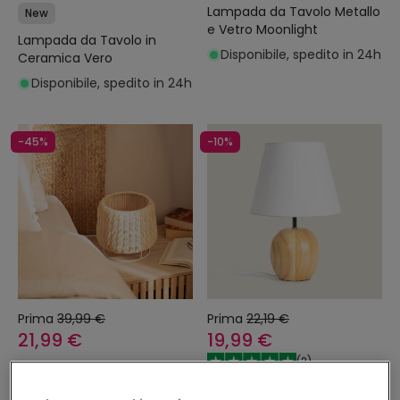
Lampada da Tavolo Metallo
New
e Vetro Moonlight
Lampada da Tavolo in
Disponibile, spedito in 24h
Ceramica Vero
Disponibile, spedito in 24h
-45%
-10%
Prima
39,99 €
Prima
22,19 €
21,99 €
19,99 €
(
2
)
PROMO
PROMO