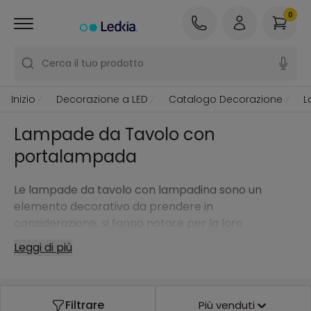
0
Cerca il tuo prodotto
Inizio
Decorazione a LED
Catalogo Decorazione
L
Lampade da Tavolo con
portalampada
Le lampade da tavolo con lampadina sono un
elemento decorativo da prendere in
considerazione, si fanno notare per la loro
versatilità, dato che possiamo collocarle quasi in
Leggi di più
qualunque stanza. Nello specifico, con questi modelli
possiamo spingerci un passo oltre e scegliere una
lampadina di design che si faccia notare ancora di
Filtrare
Più venduti
più.