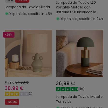
Lampada da Tavolo LED
Lampada da Tavolo Silinda
Portatile Metallo con
Batteria USB Ricaricabile
Disponibile, spedito in 48h
Kael
Disponibile, spedito in 24h
-29%
Prima
54,99 €
36,99 €
38,99 €
(
5
)
(
1
)
Lampada da Tavolo Metallo
Tanev Lis
PROMO