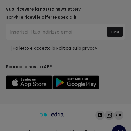
Metodi di Pagamento
Tipologia di Attacchi
Tendenze
Vuoi ricevere la nostra newsletter?
Sei un Professionista?
Calcolatrice LED
I migliori brand
Iscriviti
e ricevi le offerte speciali!
Domande frequenti
Preventivi
Nuove Decorazioni
Accedi
Illuminazione per aziende
Invia
Spazi
Saldi OutLED
Stili
Ho letto e accetto la
Politica sulla privacy
Collezioni
LoveYouGreen
Scarica la nostra APP