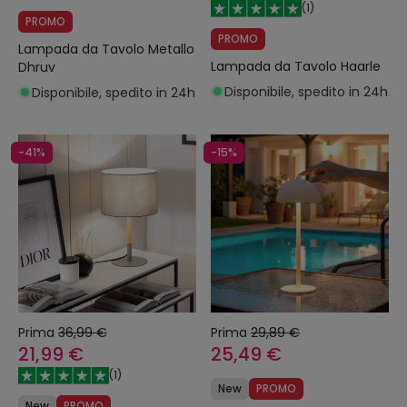
(
1
)
PROMO
PROMO
Lampada da Tavolo Metallo
Lampada da Tavolo Haarle
Dhruv
Disponibile, spedito in 24h
Disponibile, spedito in 24h
-41%
-15%
Prima
36,99 €
Prima
29,89 €
21,99 €
25,49 €
(
1
)
New
PROMO
New
PROMO