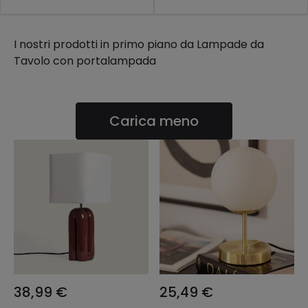
Non importa se cerchi una lampada da tavolo con
lampadina moderna, classica, in stile nordico... nel
I nostri prodotti in primo piano da
Lampade da
nostro negozio online efectoLED c'è il modello di cui
Tavolo con portalampada
hai bisogno, come sempre al miglior prezzo sul
mercato.
Carica meno
38,99 €
25,49 €