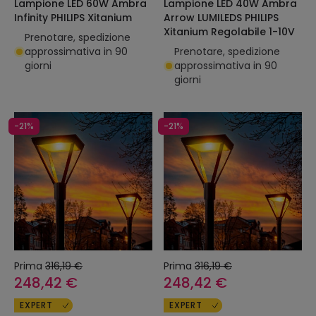
Lampione LED 60W Ambra
Lampione LED 40W Ambra
Infinity PHILIPS Xitanium
Arrow LUMILEDS PHILIPS
Xitanium Regolabile 1-10V
Prenotare, spedizione
approssimativa in 90
Prenotare, spedizione
giorni
approssimativa in 90
giorni
-21%
-21%
Prima
316,19 €
Prima
316,19 €
248,42 €
248,42 €
EXPERT
EXPERT