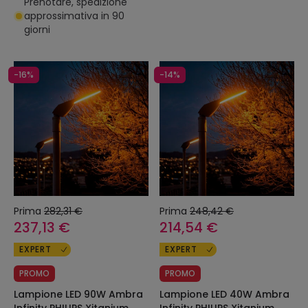
Prenotare, spedizione
approssimativa in 90
giorni
-16%
-14%
Prima
282,31 €
Prima
248,42 €
237,13 €
214,54 €
EXPERT
EXPERT
PROMO
PROMO
Lampione LED 90W Ambra
Lampione LED 40W Ambra