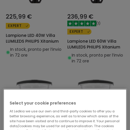
225,99 €
236,99 €
(
1
)
EXPERT
EXPERT
Lampione LED 40W Villa
Lampione LED 60W Villa
LUMILEDS PHILIPS Xitanium
LUMILEDS PHILIPS Xitanium
In stock, pronto per l’invio
In stock, pronto per l’invio
in 72 ore
in 72 ore
Select your cookie preferences
At Ledkia we use our own and third-party cookies to offer you a
better browsing experience, as well as to know which areas of the
site have been visited and to continue to improve it. Your personal
data/cookies may be used for ad personalisation. The cookies