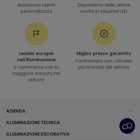
Assistenza clienti
Disponiamo delle ultime
personalizzata
novità in soluzioni LED
Leader europei
Miglior prezzo garantito
nell'illuminazione
Confrontato con i siti web
E-commerce con la
più rinomati del settore
maggiore crescita nel
settore
AZIENDA
Chi Siamo?
ILLUMINAZIONE TECNICA
Assistenza Clienti
Novità illuminazione
ILLUMINAZIONE DECORATIVA
Metodi di spedizione
I migliori brand