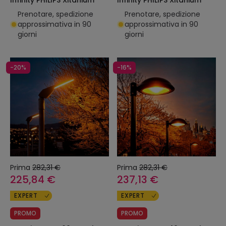
Infinity PHILIPS Xitanium
Infinity PHILIPS Xitanium
Prenotare, spedizione
Prenotare, spedizione
approssimativa in 90
approssimativa in 90
giorni
giorni
-20%
-16%
Prima
282,31 €
Prima
282,31 €
225,84 €
237,13 €
EXPERT
EXPERT
PROMO
PROMO