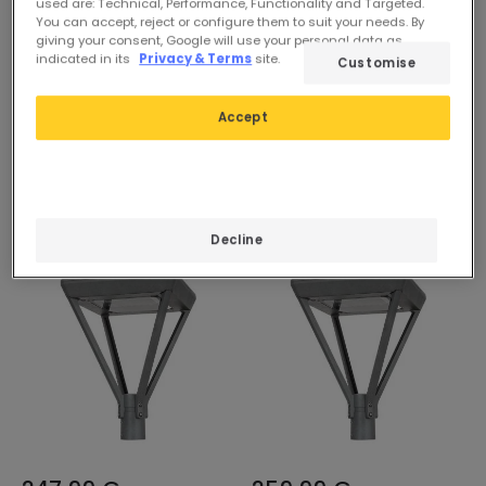
used are: Technical, Performance, Functionality and Targeted.
You can accept, reject or configure them to suit your needs. By
281,99 €
293,99 €
giving your consent, Google will use your personal data as
indicated in its
Privacy & Terms
site.
Customise
EXPERT
EXPERT
Lampione LED 40W
Lampione LED 60W
Accept
LUMISTYLE LUMILEDS PHILIPS
LUMISTYLE LUMILEDS PHILIPS
Xitanium
Xitanium
In stock, pronto per l’invio
In stock, pronto per l’invio
in 72 ore
in 72 ore
Decline