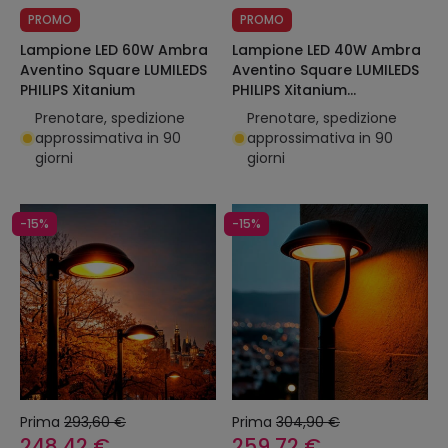
PROMO
PROMO
Lampione LED 60W Ambra
Lampione LED 40W Ambra
Aventino Square LUMILEDS
Aventino Square LUMILEDS
PHILIPS Xitanium
PHILIPS Xitanium
Regolabile 1-10V
Prenotare, spedizione
Prenotare, spedizione
approssimativa in 90
approssimativa in 90
giorni
giorni
-15%
-15%
Prima
293,60 €
Prima
304,90 €
248,42 €
259,72 €