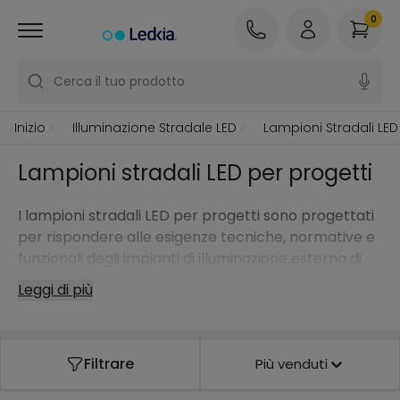
0
Cerca il tuo prodotto
Inizio
Illuminazione Stradale LED
Lampioni Stradali LED
Lampioni stradali LED per progetti
I lampioni stradali LED per progetti sono progettati
per rispondere alle esigenze tecniche, normative e
funzionali degli impianti di illuminazione esterna di
media e grande scala. Dalle riqualificazioni
Leggi di più
dell’illuminazione urbana allo sviluppo di
infrastrutture pubbliche o di spazi esterni
complessi, questo tipo di soluzioni consente di
Filtrare
Più venduti
affrontare ogni progetto con un approccio
efficiente, duraturo e adattato alle reali necessità