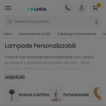
0
Cerca il tuo prodotto
Inizio
Decorazione a LED
Catalogo Decorazione
L
Lampade Personalizzabili
Crea le tue lampade personalizzabili con i nostri
accessori e abbraccia lo spirito del DIY - Do It
Yourself o fai da te. Con i nostri rosoni per
lampadari, i portalampada e i cavi elettrici
Leggi di più
decorativi puoi progettare la lampada a
sospensione dei tuoi sogni, sia per interni che per
esterni.
Rosone a Soffitto
Portalampade
C