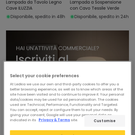
Lampada da Tavolo Legno
Lampada a Sospensione
Cave ILUZZIA
con Cavo Tessile Verde
Disponibile, spedito in 48h
Disponibile, spedito in 24h
Select your cookie preferences
At Ledkia we use our own and third-party cookies to offer you a
better browsing experience, as well as to know which areas of the
site have been visited and to continue to improve it. Your personal
data/cookies may be used for ad personalisation. The cookies
used are: Technical, Performance, Functionality and Targeted.
You can accept, reject or configure them to suit your needs. By
giving your consent, Google will use your personal data as
indicated in its
Privacy & Terms
site.
Customise
-44%