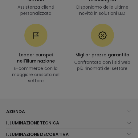
Assistenza clienti
Disponiamo delle ultime
personalizzata
novità in soluzioni LED
Leader europei
Miglior prezzo garantito
nell'illuminazione
Confrontato con i siti web
E-commerce con la
più rinomati del settore
maggiore crescita nel
settore
AZIENDA
Chi Siamo?
ILLUMINAZIONE TECNICA
Assistenza Clienti
Novità illuminazione
ILLUMINAZIONE DECORATIVA
Metodi di spedizione
I migliori brand