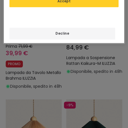
Accept
Decline
Prima
71,99 €
84,99 €
39,99 €
Lampada a Sospensione
Rattan Kaikura-M ILUZZIA
PROMO
Disponibile, spedito in 48h
Lampada da Tavolo Metallo
Brahma ILUZZIA
Disponibile, spedito in 48h
-9%