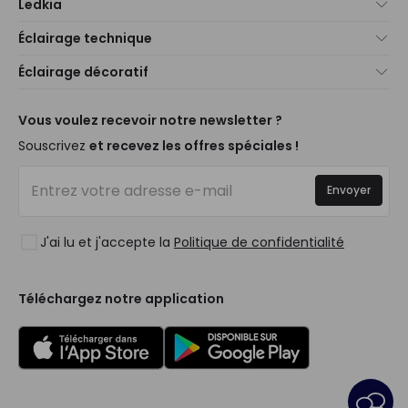
Ledkia
À propos de nous
Éclairage technique
Service client
Nouveautés éclairage
Éclairage décoratif
Méthodes d'expédition
Marques
Nouveautés Décoration
Méthodes de paiement
Types de culots d'ampoules
Marques de décoration premium
Vous voulez recevoir notre newsletter ?
Êtes-vous un professionnel ?
Calculateur d'économies LED
Espaces de vie
Souscrivez
et recevez les offres spéciales !
Questions fréquentes (FAQ)
Devis
Styles
Se connecter
Éclairage pour entreprises
Envoyer
Collections
Déstockage OutLED
Tendances
J'ai lu et j'accepte la
Politique de confidentialité
LoveYouGreen
Téléchargez notre application