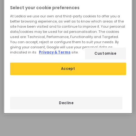
Select your cookie preferences
At Ledkia we use our own and third-party cookies to offer you a
better browsing experience, as well as to know which areas of the
site have been visited and to continue to improve it. Your personal
data/cookies may be used for ad personalisation. The cookies
used are: Technical, Performance, Functionality and Targeted.
You can accept, reject or configure them to suit your needs. By
giving your consent, Google will use your personal data as
indicated in its
Privacy & Terms
site.
Customise
Accept
83,99 €
66,99 €
Suspension Extérieure Effet
Suspension Extérieure Effet
Rotin Léa Drom
Rotin Léa Drum
Decline
En Stock, Livré sous 3 à 4
Réserver, envoi à partir du
jrs
04/10/2026