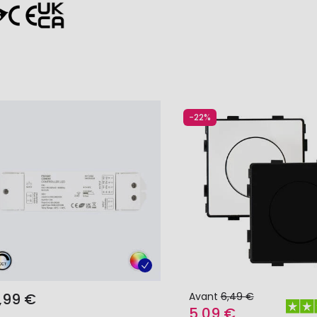
-22%
,99 €
Avant
6,49 €
5,09 €