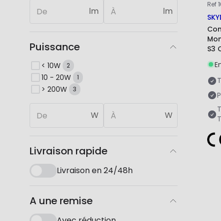
Ref
lm
lm
SKY
Con
Mon
Puissance
S3 
pou
E
< 10W
2
10 - 20W
1
T
> 200W
3
P
T
W
W
Livraison rapide
Livraison en 24/48h
A une remise
Avec réduction