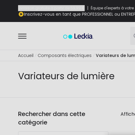
|
Livraison gratuite à partir de
59,99 €
Équipe d'experts à votre
Inscrivez-vous en tant que PROFESSIONNEL ou ENTREP
Accueil
Composants électriques
Variateurs de lum
Variateurs de lumière
Rechercher dans cette
Affich
catégorie