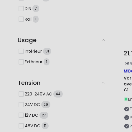
DIN
7
Rail
1
Usage
Intérieur
81
21
Extérieur
1
Ref
MiB
Var
Tension
ave
C1
220-240V AC
44
E
24V DC
29
T
12V DC
27
P
48V DC
P
11