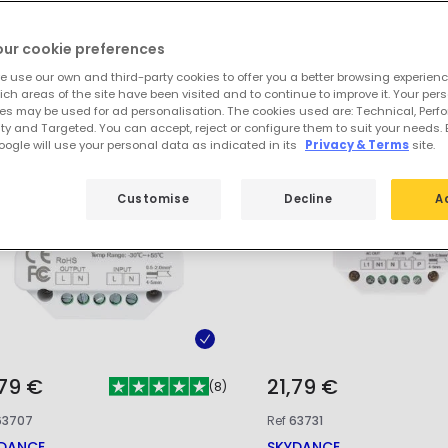
 produits phares de
Variateurs de lum
our cookie preferences
e use our own and third-party cookies to offer you a better browsing experienc
ch areas of the site have been visited and to continue to improve it. Your per
es may be used for ad personalisation. The cookies used are: Technical, Perf
ty and Targeted. You can accept, reject or configure them to suit your needs. 
ogle will use your personal data as indicated in its
Privacy & Terms
site.
Customise
Decline
A
,79 €
21,79 €
(
8
)
63707
Ref
63731
DANCE
SKYDANCE