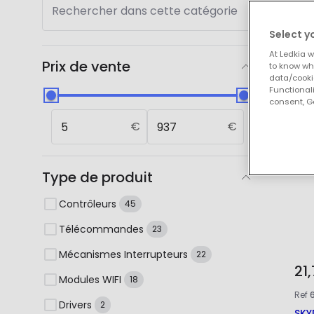
Rechercher dans cette catégorie
Nos
Select y
At Ledkia w
Prix de vente
to know whi
data/cooki
Functionali
consent, Go
€
€
Type de produit
Contrôleurs
45
Télécommandes
23
Mécanismes Interrupteurs
22
21
Modules WIFI
18
Ref
Drivers
2
SKY