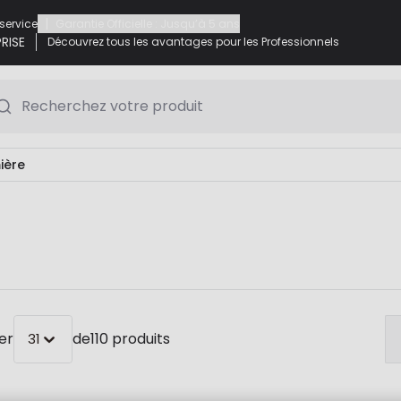
|
 service
Garantie Officielle : Jusqu’à 5 ans
RISE
Découvrez tous les avantages pour les Professionnels
Recherchez votre produit
ière
er
de
110 produits
31