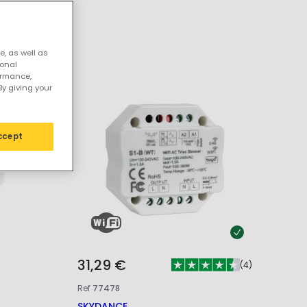
ière
e, as well as
sonal
ormance,
By giving your
ccept
31,29 €
(
4
)
Ref
77478
SKYDANCE