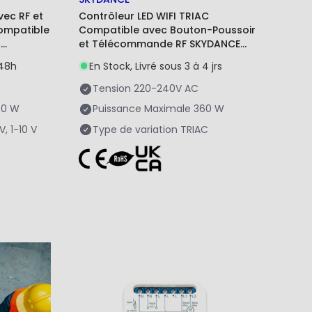
vec RF et
Contrôleur LED WIFI TRIAC
ompatible
Compatible avec Bouton-Poussoir
t
et Télécommande RF SKYDANCE
S1-B(WT)
/48h
En Stock, Livré sous 3 à 4 jrs
Tension
220-240V AC
60 W
Puissance Maximale
360 W
V, 1-10 V
Type de variation
TRIAC