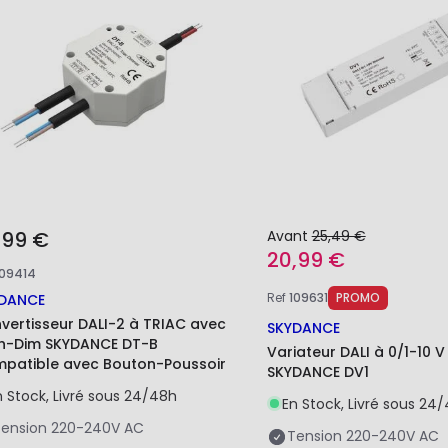
,99 €
Avant
25,49 €
20,99 €
109414
Ref
109631
PROMO
DANCE
vertisseur DALI-2 à TRIAC avec
SKYDANCE
h-Dim SKYDANCE DT-B
Variateur DALI à 0/1-10 V
patible avec Bouton-Poussoir
SKYDANCE DV1
n Stock, Livré sous 24/48h
En Stock, Livré sous 24
ension
220-240V AC
Tension
220-240V AC