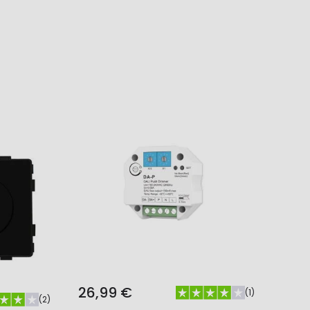
26,99 €
(
1
)
(
2
)