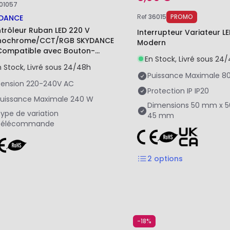
101057
Ref
36015
PROMO
DANCE
trôleur Ruban LED 220 V
Interrupteur Variateur LE
ochrome/CCT/RGB SKYDANCE
Modern
Compatible avec Bouton-
En Stock, Livré sous 24
ssoir et Télécommande RF
n Stock, Livré sous 24/48h
Puissance Maximale
8
ension
220-240V AC
Protection IP
IP20
uissance Maximale
240 W
Dimensions
50 mm x 
ype de variation
45 mm
Télécommande
2
options
-18%