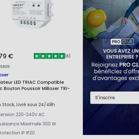
,79 €
(
6
)
85805
oxer
iateur LED TRIAC Compatible
c Bouton Poussoir MiBoxer TRI-
n Stock, Livré sous 24/48h
ension
220-240V AC
uissance Maximale
300 W
rotection IP
IP20