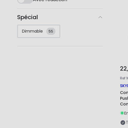
Spécial
Dimmable
55
22
Ref
SKY
Con
Pus
Com
E
T