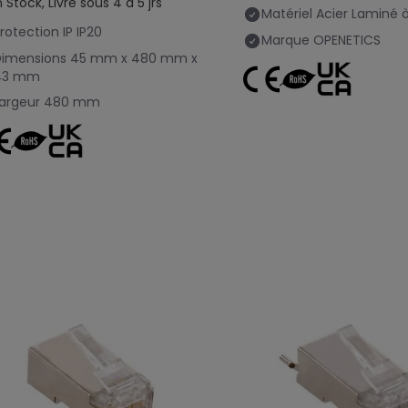
 Stock, Livré sous 4 à 5 jrs
Matériel
Acier Laminé à
rotection IP
IP20
Marque
OPENETICS
Dimensions
45 mm x 480 mm x
43 mm
argeur
480 mm