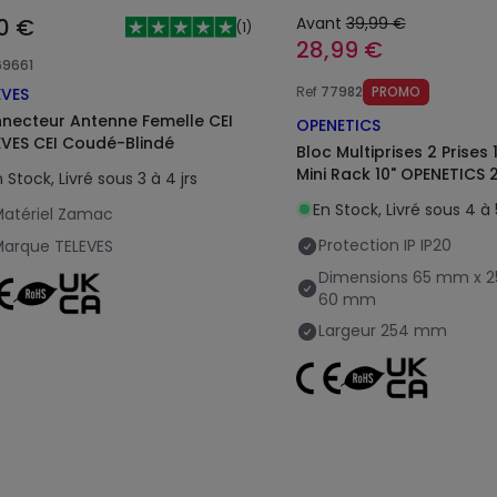
30 €
Avant
39,99 €
(
1
)
28,99 €
69661
Ref
77982
PROMO
EVES
necteur Antenne Femelle CEI
OPENETICS
EVES CEI Coudé-Blindé
Bloc Multiprises 2 Prises 
Mini Rack 10" OPENETICS 
 Stock, Livré sous 3 à 4 jrs
En Stock, Livré sous 4 à 5
atériel
Zamac
Protection IP
IP20
Marque
TELEVES
Dimensions
65 mm x 
60 mm
Largeur
254 mm