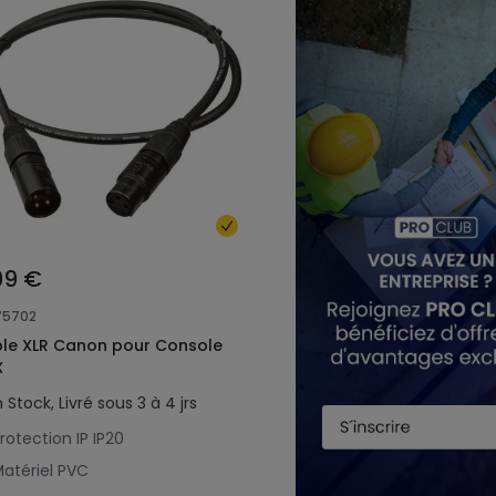
99 €
75702
le XLR Canon pour Console
X
 Stock, Livré sous 3 à 4 jrs
rotection IP
IP20
atériel
PVC