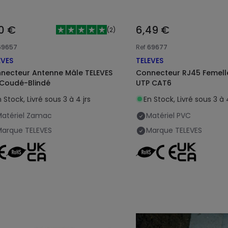
30 €
6,49 €
(
2
)
69657
Ref
69677
EVES
TELEVES
necteur Antenne Mâle TELEVES
Connecteur RJ45 Femell
 Coudé-Blindé
UTP CAT6
 Stock, Livré sous 3 à 4 jrs
En Stock, Livré sous 3 à 4
atériel
Zamac
Matériel
PVC
Marque
TELEVES
Marque
TELEVES