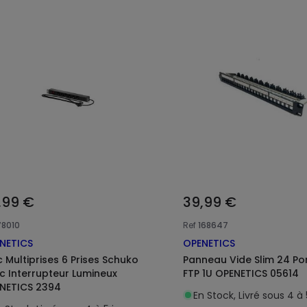
,99 €
39,99 €
78010
Ref
168647
NETICS
OPENETICS
c Multiprises 6 Prises Schuko
Panneau Vide Slim 24 Po
c Interrupteur Lumineux
FTP 1U OPENETICS 05614
NETICS 2394
En Stock, Livré sous 4 à 5