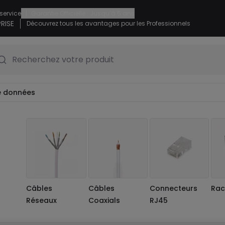
|
 service
Garantie Officielle : Jusqu’à 5 ans
RISE
Découvrez tous les avantages pour les Professionnels
Recherchez votre produit
e données
Câbles
Câbles
Connecteurs
Rac
Réseaux
Coaxials
RJ45