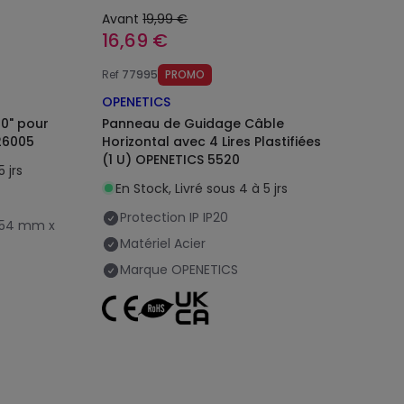
Avant
19,99 €
16,69 €
Ref
77995
PROMO
OPENETICS
10" pour
Panneau de Guidage Câble
26005
Horizontal avec 4 Lires Plastifiées
(1 U) OPENETICS 5520
 jrs
En Stock, Livré sous 4 à 5 jrs
Protection IP
IP20
254 mm x
Matériel
Acier
Marque
OPENETICS