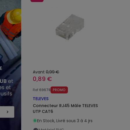
Avant
0,99 €
0,89 €
Ref
69678
PROMO
TELEVES
Connecteur RJ45 Mâle TELEVES
UTP CAT6
En Stock, Livré sous 3 à 4 jrs