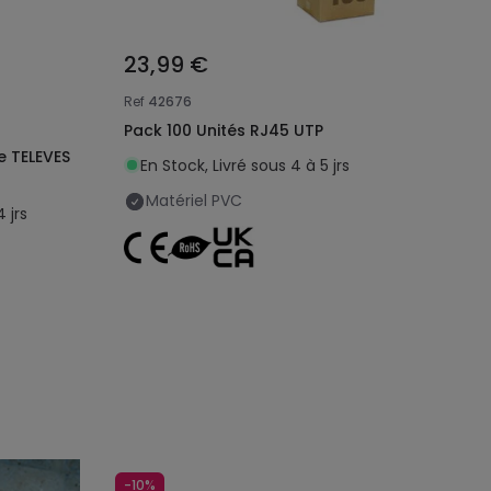
23,99 €
Ref
42676
Pack 100 Unités RJ45 UTP
e TELEVES
En Stock, Livré sous 4 à 5 jrs
Matériel
PVC
 jrs
-10%