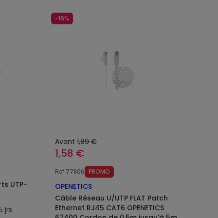
-16%
Avant
1,89 €
1,58 €
Ref
77806
PROMO
rts UTP-
OPENETICS
Câble Réseau U/UTP FLAT Patch
Ethernet RJ45 CAT6 OPENETICS
 jrs
67400 Cordon de 0.5m jusqu'à 5m