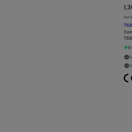
1,
Ref
TEL
Con
TEL
En
M