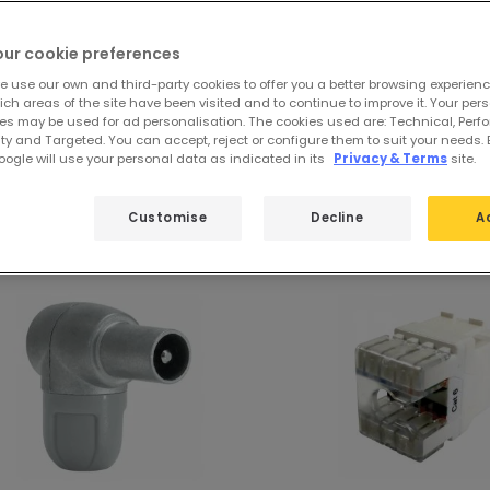
our cookie preferences
oduits
e use our own and third-party cookies to offer you a better browsing experienc
ch areas of the site have been visited and to continue to improve it. Your per
es may be used for ad personalisation. The cookies used are: Technical, Perf
ty and Targeted. You can accept, reject or configure them to suit your needs. 
 produits phares de
Câble de donnée
ogle will use your personal data as indicated in its
Privacy & Terms
site.
Customise
Decline
A