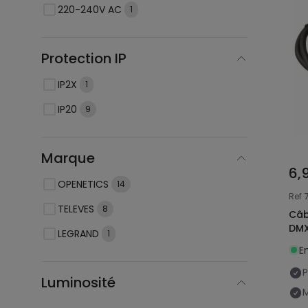
220-240V AC
1
Protection IP
IP2X
1
IP20
9
Marque
6,
OPENETICS
14
Ref
TELEVES
8
Câb
DM
LEGRAND
1
En
P
Luminosité
M