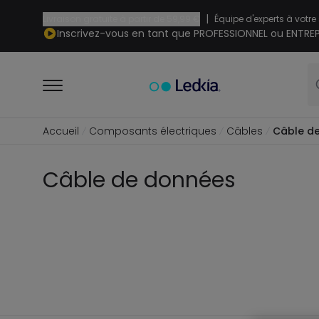
|
Livraison gratuite à partir de
59,99 €
Équipe d'experts à votre
Inscrivez-vous en tant que PROFESSIONNEL ou ENTREP
Accueil
Composants électriques
Câbles
Câble d
Câble de données