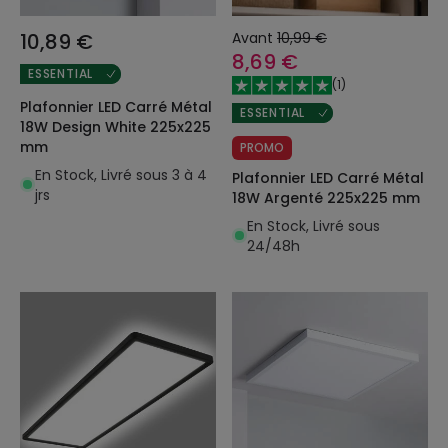
10,89 €
Avant
10,99 €
8,69 €
ESSENTIAL
(
1
)
Plafonnier LED Carré Métal
ESSENTIAL
18W Design White 225x225
mm
PROMO
En Stock, Livré sous 3 à 4
Plafonnier LED Carré Métal
jrs
18W Argenté 225x225 mm
En Stock, Livré sous
24/48h