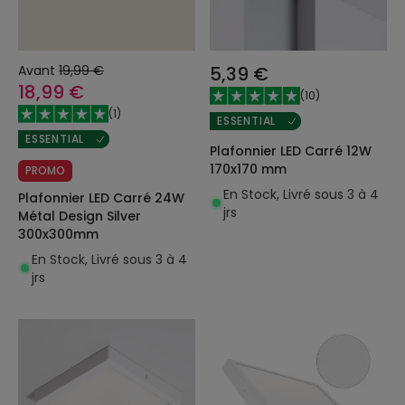
Avant
19,99 €
5,39 €
18,99 €
(
10
)
(
1
)
ESSENTIAL
ESSENTIAL
Plafonnier LED Carré 12W
170x170 mm
PROMO
En Stock, Livré sous 3 à 4
Plafonnier LED Carré 24W
jrs
Métal Design Silver
300x300mm
En Stock, Livré sous 3 à 4
jrs