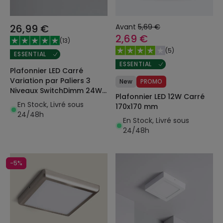
26,99 €
Avant
5,69 €
2,69 €
(
13
)
(
5
)
ESSENTIAL
ESSENTIAL
Plafonnier LED Carré
Variation par Paliers 3
New
PROMO
Niveaux SwitchDimm 24W
Plafonnier LED 12W Carré
Double Face 420x420mm
En Stock, Livré sous
170x170 mm
24/48h
En Stock, Livré sous
24/48h
-5%