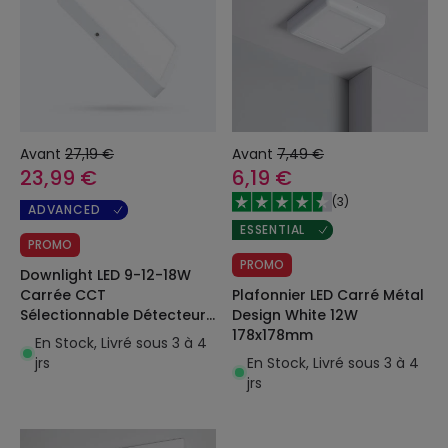
Avant
27,19 €
Avant
7,49 €
23,99 €
6,19 €
(
3
)
ADVANCED
ESSENTIAL
PROMO
PROMO
Downlight LED 9-12-18W
Plafonnier LED Carré Métal
Carrée CCT
Design White 12W
Sélectionnable Détecteur
178x178mm
de Mouvement et
En Stock, Livré sous 3 à 4
Crépuscule Coupe 55-200
En Stock, Livré sous 3 à 4
jrs
mm
jrs