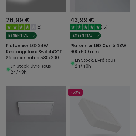
26,99 €
43,99 €
(
2
)
(
15
)
ESSENTIAL
ESSENTIAL
Plafonnier LED 24W
Plafonnier LED Carré 48W
Rectangulaire SwitchCCT
600x600 mm
Sélectionnable 580x200
En Stock, Livré sous
mm Double Face Noir
En Stock, Livré sous
24/48h
24/48h
-53%