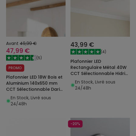
Avant
49,99 €
43,99 €
47,99 €
(
4
)
(
5
)
Plafonnier LED
Rectangulaire Métal 40W
PROMO
CCT Sélectionnable Hidria
Plafonnier LED 18W Bois et
600x400 mm
En Stock, Livré sous
Aluminium 140x650 mm
24/48h
CCT Sélectionnable Dari
Lang
En Stock, Livré sous
24/48h
-20%