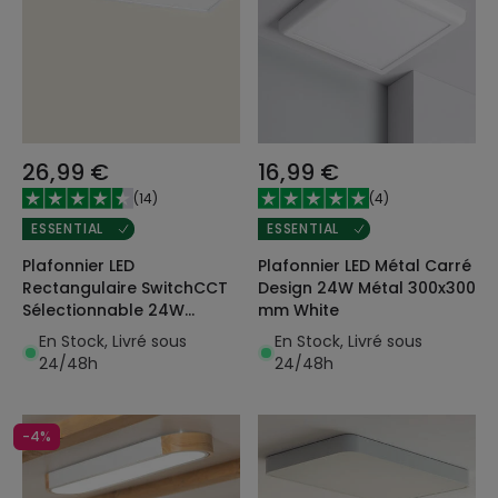
26,99 €
16,99 €
(
14
)
(
4
)
ESSENTIAL
ESSENTIAL
Plafonnier LED
Plafonnier LED Métal Carré
Rectangulaire SwitchCCT
Design 24W Métal 300x300
Sélectionnable 24W
mm White
Double Face 580x200 mm
En Stock, Livré sous
En Stock, Livré sous
24/48h
24/48h
-4%