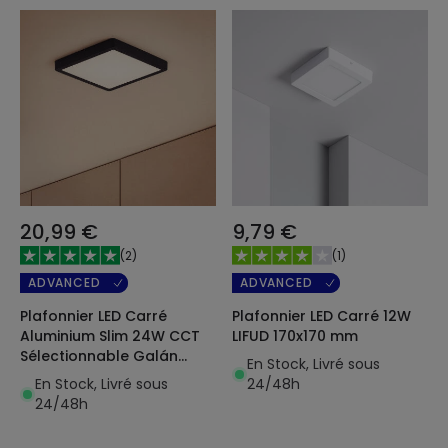
20,99 €
9,79 €
(
2
)
(
1
)
ADVANCED
ADVANCED
Plafonnier LED Carré
Plafonnier LED Carré 12W
Aluminium Slim 24W CCT
LIFUD 170x170 mm
Sélectionnable Galán
En Stock, Livré sous
280x280 mm SwitchDimm
En Stock, Livré sous
24/48h
24/48h