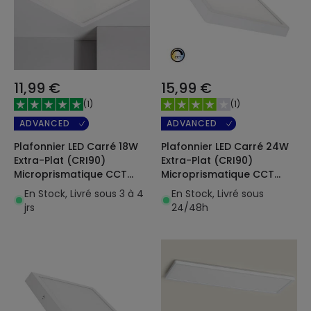
11,99 €
15,99 €
(
1
)
(
1
)
ADVANCED
ADVANCED
Plafonnier LED Carré 18W
Plafonnier LED Carré 24W
Extra-Plat (CRI90)
Extra-Plat (CRI90)
Microprismatique CCT
Microprismatique CCT
Sélectionnable (UGR17)
Sélectionnable (UGR17)
En Stock, Livré sous 3 à 4
En Stock, Livré sous
205x205 mm
280x280 mm
jrs
24/48h