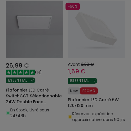
-50%
26,99 €
Avant
3,39 €
1,69 €
(
14
)
ESSENTIAL
ESSENTIAL
Plafonnier LED Carré
New
PROMO
SwitchCCT Sélectionnable
Plafonnier LED Carré 6W
24W Double Face
120x120 mm
420x420mm
En Stock, Livré sous
Réserver, expédition
24/48h
approximative dans 90 jrs