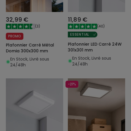
32,99 €
11,89 €
(
3
)
(
40
)
ESSENTIAL
PROMO
Plafonnier LED Carré 24W
Plafonnier Carré Métal
301x301 mm
Domia 300x300 mm
En Stock, Livré sous
En Stock, Livré sous
24/48h
24/48h
-21%