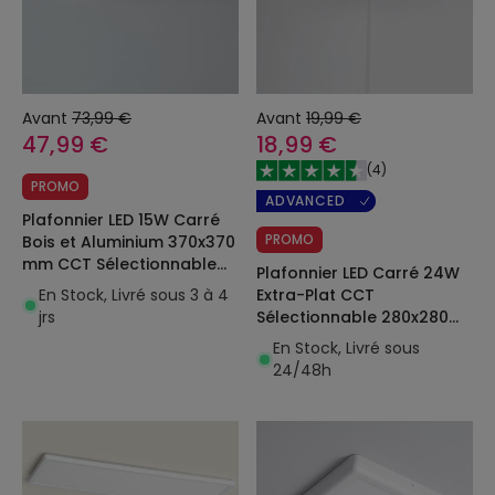
Avant
73,99 €
Avant
19,99 €
47,99 €
18,99 €
(
4
)
PROMO
ADVANCED
Plafonnier LED 15W Carré
PROMO
Bois et Aluminium 370x370
mm CCT Sélectionnable
Plafonnier LED Carré 24W
Dari
En Stock, Livré sous 3 à 4
Extra-Plat CCT
jrs
Sélectionnable 280x280
mm
En Stock, Livré sous
24/48h