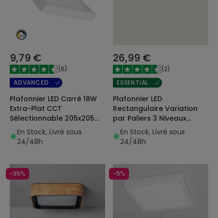
9,79 €
26,99 €
(
6
)
(
2
)
ADVANCED
ESSENTIAL
Plafonnier LED Carré 18W
Plafonnier LED
Extra-Plat CCT
Rectangulaire Variation
Sélectionnable 205x205
par Paliers 3 Niveaux
mm
SwitchDimm 24W Double
En Stock, Livré sous
En Stock, Livré sous
Face 580x200mm
24/48h
24/48h
-35%
-5%