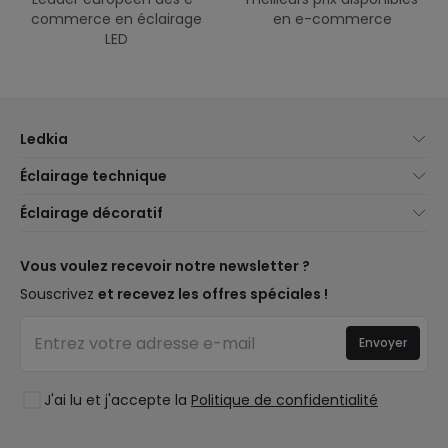
commerce en éclairage
en e-commerce
LED
Ledkia
À propos de nous
Éclairage technique
Service client
Nouveautés éclairage
Éclairage décoratif
Méthodes d'expédition
Marques
Nouveautés Décoration
Méthodes de paiement
Types de culots d'ampoules
Marques de décoration premium
Vous voulez recevoir notre newsletter ?
Êtes-vous un professionnel ?
Calculateur d'économies LED
Espaces de vie
Souscrivez
et recevez les offres spéciales !
Questions fréquentes (FAQ)
Devis
Styles
Se connecter
Éclairage pour entreprises
Envoyer
Collections
Déstockage OutLED
Tendances
J'ai lu et j'accepte la
Politique de confidentialité
LoveYouGreen