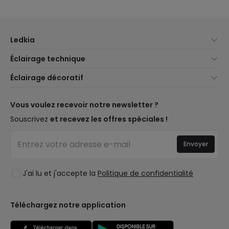
Ledkia
À propos de nous
Éclairage technique
Service client
Nouveautés éclairage
Éclairage décoratif
Méthodes d'expédition
Marques
Nouveautés Décoration
Méthodes de paiement
Types de culots d'ampoules
Marques de décoration premium
Vous voulez recevoir notre newsletter ?
Êtes-vous un professionnel ?
Calculateur d'économies LED
Espaces de vie
Souscrivez
et recevez les offres spéciales !
Questions fréquentes (FAQ)
Devis
Styles
Se connecter
Éclairage pour entreprises
Envoyer
Collections
Déstockage OutLED
Tendances
J'ai lu et j'accepte la
Politique de confidentialité
LoveYouGreen
Téléchargez notre application