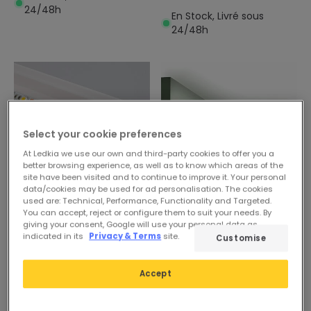
24/48h
En Stock, Livré sous
24/48h
Select your cookie preferences
At Ledkia we use our own and third-party cookies to offer you a
better browsing experience, as well as to know which areas of the
site have been visited and to continue to improve it. Your personal
data/cookies may be used for ad personalisation. The cookies
used are: Technical, Performance, Functionality and Targeted.
15,99 €
11,89 €
You can accept, reject or configure them to suit your needs. By
giving your consent, Google will use your personal data as
(
4
)
indicated in its
Privacy & Terms
site.
Customise
Moulure Murale 2m pour
ESSENTIAL
Ruban LED Vanta 25
En Stock, Livré sous
Moulure Corniche 2m pour
Accept
24/48h
Ruban LED SVARO 60
En Stock, Livré sous