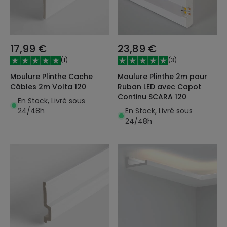
17,99 €
23,89 €
(
1
)
(
3
)
Moulure Plinthe Cache
Moulure Plinthe 2m pour
Câbles 2m Volta 120
Ruban LED avec Capot
Continu SCARA 120
En Stock, Livré sous
24/48h
En Stock, Livré sous
24/48h