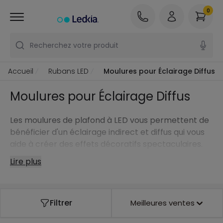
0
Recherchez votre produit
Accueil
Rubans LED
Moulures pour Éclairage Diffus
Moulures pour Éclairage Diffus
Les moulures de plafond à LED vous permettent de
bénéficier d'un éclairage indirect et diffus qui vous
aide à créer des effets décoratifs spectaculaires.
Vous pouvez ainsi créer des ambiances
Lire plus
sophistiquées et chaleureuses, tout en renforçant
l'ornementation de vos espaces.
Filtrer
Meilleures ventes