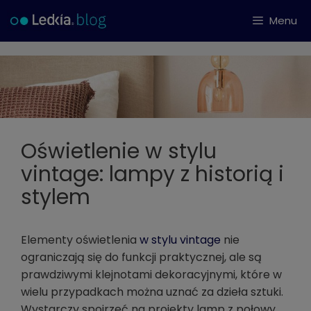
Przejdź
Menu
do
treści
Oświetlenie w stylu
vintage: lampy z historią i
stylem
Elementy oświetlenia
w stylu vintage
nie
ograniczają się do funkcji praktycznej, ale są
prawdziwymi klejnotami dekoracyjnymi, które w
wielu przypadkach można uznać za dzieła sztuki.
Wystarczy spojrzeć na projekty lamp z połowy