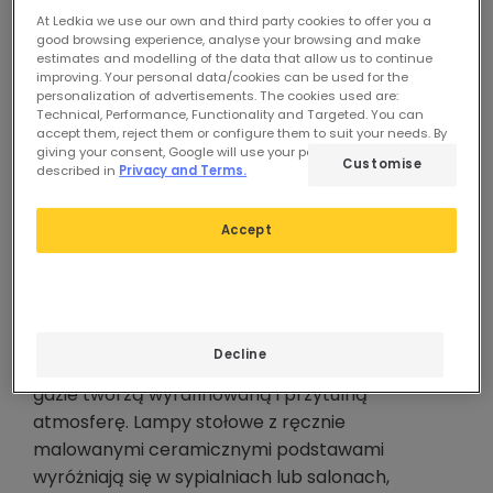
kategoria ma swój szczególny urok i swój własny
At Ledkia we use our own and third party cookies to offer you a
sposób na wniesienie osobowości do domu.
good browsing experience, analyse your browsing and make
estimates and modelling of the data that allow us to continue
improving. Your personal data/cookies can be used for the
Na przykład lampy podłogowe z teksturowanymi
personalization of advertisements. The cookies used are:
Technical, Performance, Functionality and Targeted. You can
kloszami są idealne do salonów lub kącików
accept them, reject them or configure them to suit your needs. By
czytelniczych, ponieważ zapewniają punktowe
giving your consent, Google will use your personal data as
Customise
described in
Privacy and Terms.
światło, pełniąc jednocześnie funkcję
dekoracyjną. Z kolei kryształowe żyrandole są
idealne do jadalni lub przedpokoju, zapewniając
Accept
klasyczną i elegancką atmosferę, która nigdy nie
wychodzi z mody.
Z kolei mosiężne lampy wiszące stały się ikoną
Decline
stylu retro, zwłaszcza w kuchniach i jadalniach,
gdzie tworzą wyrafinowaną i przytulną
atmosferę. Lampy stołowe z ręcznie
malowanymi ceramicznymi podstawami
wyróżniają się w sypialniach lub salonach,