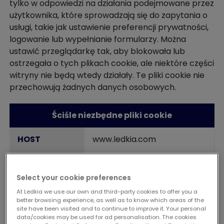
tylko w odpowiedzi na działania podejmowane przez
użytkownika, które sprowadzają się do zapytania o
usługi, takie jak ustawienie preferencji prywatności,
logowanie lub wypełnianie formularzy. Można
ustawić przeglądarkę tak, aby blokowała lub
ostrzegała o tych plikach cookie, ale niektóre części
witryny nie będą wtedy działały. Te pliki cookie nie
przechowują żadnych danych osobowych.
Ściśle niezbędne pliki cookie
www.ledkia.com
LEDKIA
Select your cookie preferences
1 rok
At Ledkia we use our own and third-party cookies to offer you a
better browsing experience, as well as to know which areas of the
site have been visited and to continue to improve it. Your personal
1st Party
data/cookies may be used for ad personalisation. The cookies