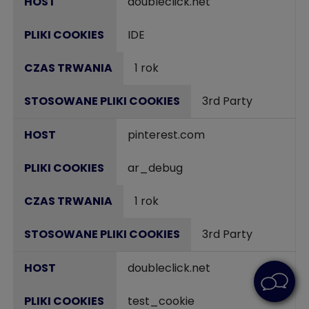
doubleclick.net
IDE
1 rok
3rd Party
pinterest.com
ar_debug
1 rok
3rd Party
doubleclick.net
test_cookie