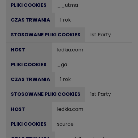
__utma
1 rok
1st Party
ledkia.com
_ga
1 rok
1st Party
ledkia.com
source