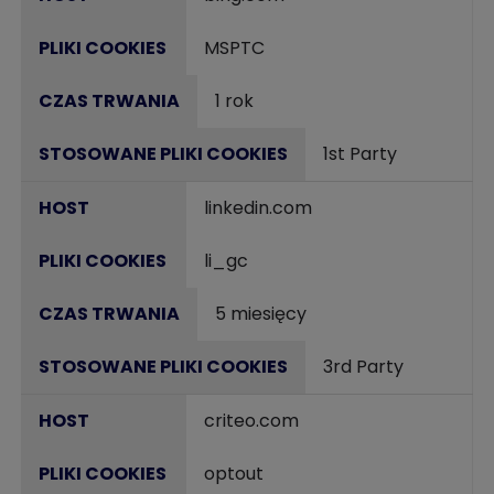
MSPTC
1 rok
1st Party
linkedin.com
li_gc
5 miesięcy
3rd Party
criteo.com
optout