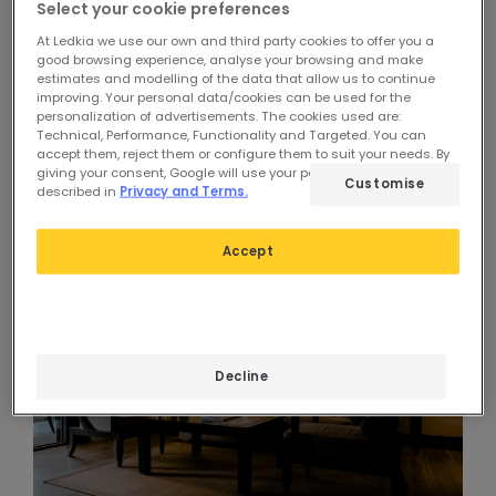
Select your cookie preferences
plannen van verlichting
At Ledkia we use our own and third party cookies to offer you a
good browsing experience, analyse your browsing and make
Het eerste waarmee rekening moet worden
estimates and modelling of the data that allow us to continue
improving. Your personal data/cookies can be used for the
gehouden, zijn de afmetingen van de ruimte,
personalization of advertisements. The cookies used are:
zowel de vierkante meters als de hoogte van het
Technical, Performance, Functionality and Targeted. You can
accept them, reject them or configure them to suit your needs. By
plafond, en of het om een volledig open ruimte
giving your consent, Google will use your personal data as
Customise
gaat.
described in
Privacy and Terms.
Accept
Decline