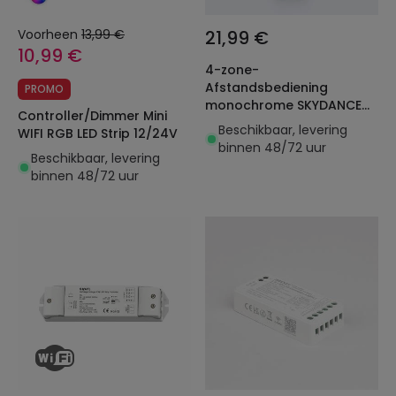
Voorheen
13,99 €
21,99 €
10,99 €
4-zone-
Afstandsbediening
PROMO
monochrome SKYDANCE
Controller/Dimmer Mini
RS1 voor RF-controller en
Beschikbaar, levering
WIFI RGB LED Strip 12/24V
Dimmer
binnen 48/72 uur
Beschikbaar, levering
binnen 48/72 uur