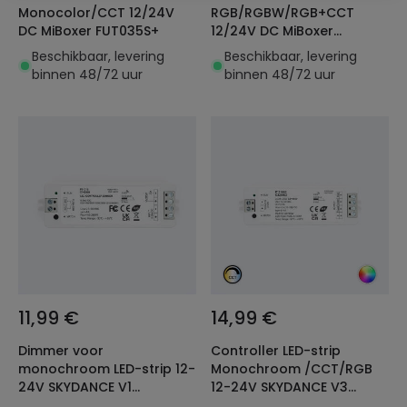
Monocolor/CCT 12/24V
RGB/RGBW/RGB+CCT
DC MiBoxer FUT035S+
12/24V DC MiBoxer
FUT037S+
Beschikbaar, levering
Beschikbaar, levering
binnen 48/72 uur
binnen 48/72 uur
11,99 €
14,99 €
Dimmer voor
Controller LED-strip
monochroom LED-strip 12-
Monochroom /CCT/RGB
24V SKYDANCE V1
12-24V SKYDANCE V3
Compatibel met drukknop
Compatibel met RF-