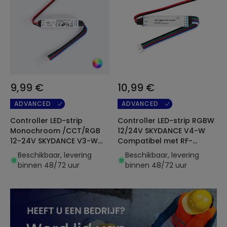
9,99 €
10,99 €
ADVANCED
ADVANCED
Controller LED-strip
Controller LED-strip RGBW
Monochroom /CCT/RGB
12/24V SKYDANCE V4-W
12-24V SKYDANCE V3-W
Compatibel met RF-
Compatibel met RF-
afstandsbediening
Beschikbaar, levering
Beschikbaar, levering
afstandsbediening
binnen 48/72 uur
binnen 48/72 uur