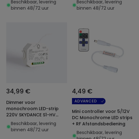
Beschikbaar, levering
Beschikbaar, levering
en RF-afstandsbediening
afstandsbediening
binnen 48/72 uur
binnen 48/72 uur
34,99 €
4,49 €
ADVANCED
Dimmer voor
monochroom LED-strip
Mini controller voor 5/12V
220V SKYDANCE S1-HV
DC Monochrome LED strips
Compatibel met drukknop
Beschikbaar, levering
+ RF Afstandsbediening
en RF-afstandsbediening
binnen 48/72 uur
Beschikbaar, levering
binnen 48/72 uur