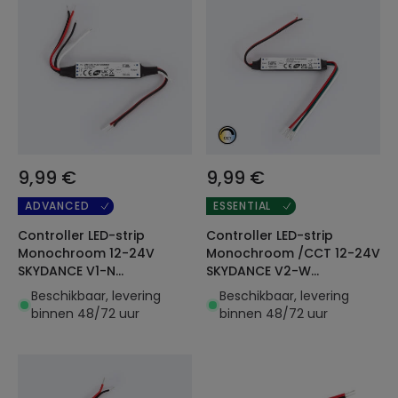
9,99 €
9,99 €
ADVANCED
ESSENTIAL
Controller LED-strip
Controller LED-strip
Monochroom 12-24V
Monochroom /CCT 12-24V
SKYDANCE V1-N
SKYDANCE V2-W
Compatibel met drukknop
Compatibel met RF-
Beschikbaar, levering
Beschikbaar, levering
en RF-afstandsbediening
afstandsbediening
binnen 48/72 uur
binnen 48/72 uur