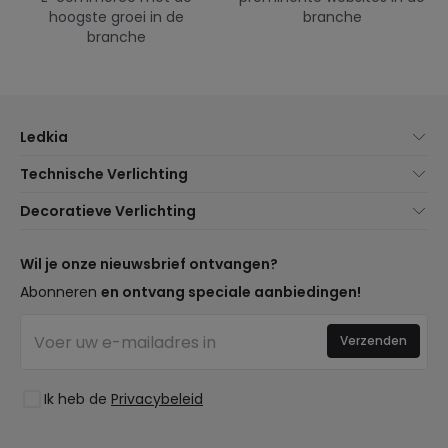
hoogste groei in de
branche
branche
Ledkia
Over Ons
Technische Verlichting
Klantenservice
Noviteiten verlichting
Decoratieve Verlichting
Verzendmethoden
Merken
Noviteiten Lampen
Betaalmethoden
Soorten Lampvoeten
Trends
Wil je onze nieuwsbrief ontvangen?
Bent u een Professional?
LED Besparingscalculator
Premium Decoratiemerken
Abonneren
en ontvang speciale aanbiedingen!
Veelgestelde Vragen (FAQ)
Begrotingen
Nieuwe Decoraties
Inloggen
Bedrijfsverlichting
Verzenden
Ruimtes
Uitverkoop OutLED
Stijlen
Ik heb de
Privacybeleid
Collecties
LoveYouGreen