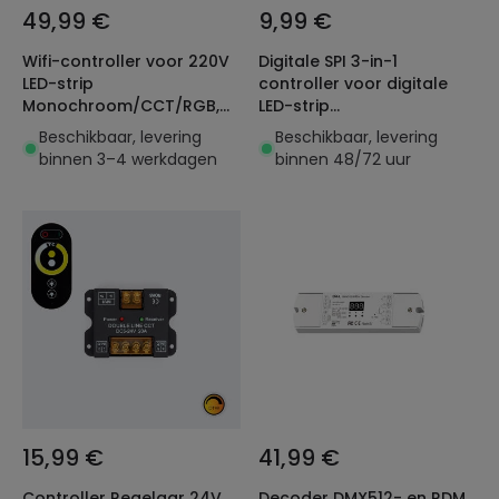
49,99 €
9,99 €
Wifi-controller voor 220V
Digitale SPI 3-in-1
LED-strip
controller voor digitale
Monochroom/CCT/RGB,
LED-strip
SKYDANCE S3(WT),
Monochroom/RGB/RGBW
Beschikbaar, levering
Beschikbaar, levering
compatibel met drukknop
MiBoxer SPIR3
binnen 3–4 werkdagen
binnen 48/72 uur
en RF-afstandsbediening
15,99 €
41,99 €
Controller Regelaar 24V
Decoder DMX512- en RDM