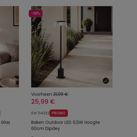
-19%
Voorheen
31,99 €
25,99 €
Ref
114222
PROMO
 Glas
Baken Outdoor LED 6,5W Hoogte
60cm Dipdey