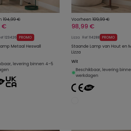
n
194,99 €
Voorheen
109,99 €
9 €
98,99 €
ef
123426
PROMO
Lizza
Ref
114288
PROMO
lamp Metaal Heswall
Staande Lamp van Hout en M
Lizza
Wit
kbaar, levering binnen 4–5
agen
Beschikbaar, levering binn
werkdagen
Toevoegen aan
Toevoegen aan
winkelwagen
winkelwagen