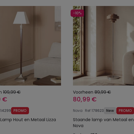
-10%
n
109,99 €
Voorheen
89,99 €
9 €
80,99 €
114299
PROMO
Nova
Ref
178623
New
PROMO
Lamp Hout en Metaal Lizza
Staande lamp van Metaal en
Nova