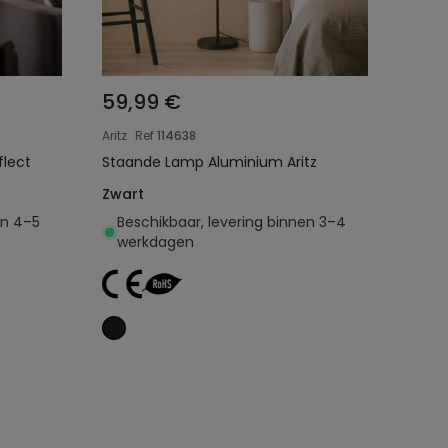
59,99 €
Aritz
Ref
114638
flect
Staande Lamp Aluminium Aritz
Zwart
en 4–5
Beschikbaar, levering binnen 3–4
werkdagen
Toevoegen aan
winkelwagen