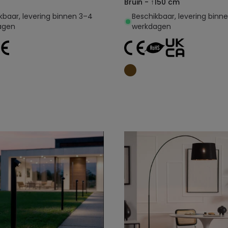
Bruin - ↑150 cm
kbaar, levering binnen 3–4
Beschikbaar, levering binn
agen
werkdagen
Toevoegen aan
Toevoegen aan
winkelwagen
winkelwagen