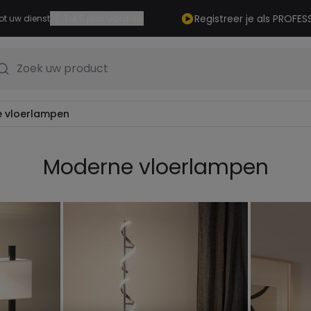
|
Registreer je als PROFES
ot uw dienst
Tot 5 jaar Garantie
Zoek uw product
 vloerlampen
Moderne vloerlampen