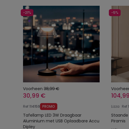
-21%
-5%
Voorheen
38,99 €
Voorhee
30,99 €
104,9
Ref
114159
PROMO
Lizza
Ref
Tafellamp LED 3W Draagbaar
Staande 
Aluminium met USB Oplaadbare Accu
Piramis
Dipley