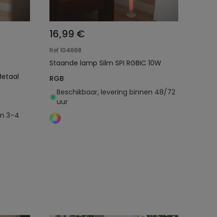
16,99 €
Ref
104668
Staande lamp Silm SPI RGBIC 10W
etaal
RGB
Beschikbaar, levering binnen 48/72
uur
en 3–4
Toevoegen aan
winkelwagen