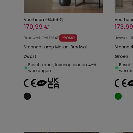
Voorheen
194,99 €
Voorhee
170,99 €
173,9
Bradwall
Ref
123411
PROMO
Heswall
R
Staande Lamp Metaal Bradwall
Staande
Zwart
Groen
Beschikbaar, levering binnen 4–5
Beschi
werkdagen
werkd
Toevoegen aan
winkelwagen