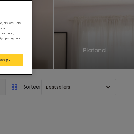
e, as well as
sonal
ormance,
By giving your
Wand
Plafond
ccept
Sorteer
Bestsellers