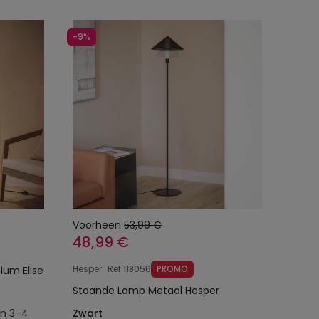
-9%
Voorheen
53,99 €
48,99 €
Hesper
Ref
118056
PROMO
Staande lamp LED 8W Aluminium Elise
Staande Lamp Metaal Hesper
en 3–4
Zwart