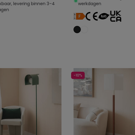
kbaar, levering binnen 3–4
werkdagen
agen
Toevoegen aan
Toevoegen aan
winkelwagen
winkelwagen
-10%