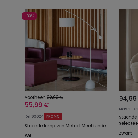
-33%
Voorheen
82,99 €
94,99
55,99 €
Meisel
Re
Ref
99024
PROMO
Staande
Selectee
Staande lamp van Metaal Meetkunde
Zwart
Wit