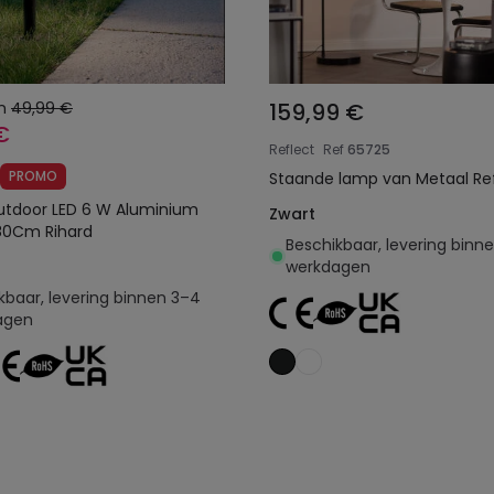
n
49,99 €
159,99 €
€
Reflect
Ref
65725
PROMO
Staande lamp van Metaal Re
utdoor LED 6 W Aluminium
Zwart
80Cm Rihard
Beschikbaar, levering binn
werkdagen
kbaar, levering binnen 3–4
agen
Toevoegen aan
Toevoegen aan
winkelwagen
winkelwagen