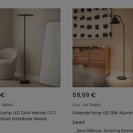
 €
59,99 €
f
118669
Elise
Ref
113969
 Lamp LED 24W Metaal CCT
rbaar Instelbaar Meisel
Zwart
Beschikbaar, levering binn