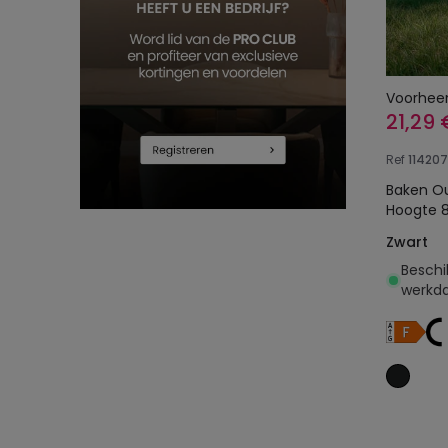
Voorhee
21,29 
Ref
114207
Baken O
Hoogte 
Zwart
Beschi
werkd