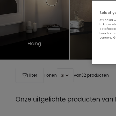
Select y
At Ledkia w
to know whi
data/cooki
Functionali
consent, Go
Hang
Tafel
Filter
Tonen
van
32 producten
31
Onze uitgelichte producten van