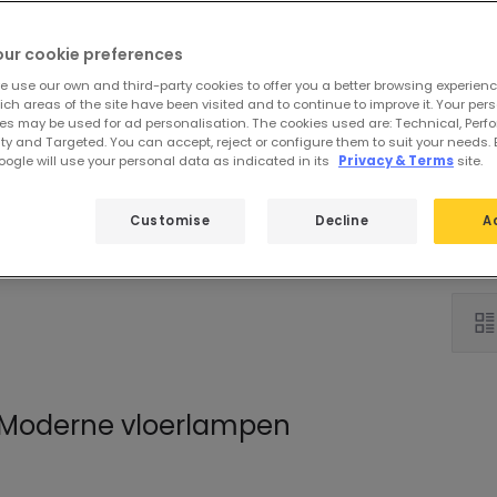
our cookie preferences
e use our own and third-party cookies to offer you a better browsing experienc
ch areas of the site have been visited and to continue to improve it. Your per
es may be used for ad personalisation. The cookies used are: Technical, Perf
ty and Targeted. You can accept, reject or configure them to suit your needs. 
ogle will use your personal data as indicated in its
Privacy & Terms
site.
Staande
Customise
Decline
A
Moderne vloerlampen