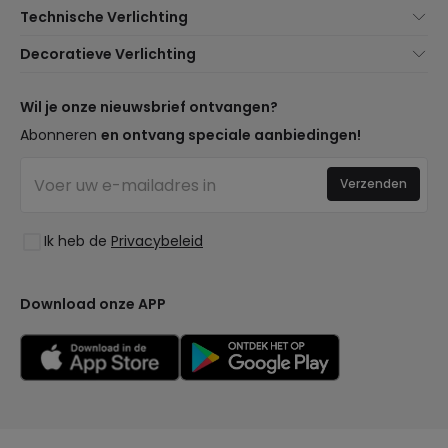
Over Ons
Technische Verlichting
Klantenservice
Noviteiten verlichting
Decoratieve Verlichting
Verzendmethoden
Merken
Noviteiten Lampen
Betaalmethoden
Soorten Lampvoeten
Trends
Wil je onze nieuwsbrief ontvangen?
Bent u een Professional?
LED Besparingscalculator
Premium Decoratiemerken
Abonneren
en ontvang speciale aanbiedingen!
Veelgestelde Vragen (FAQ)
Begrotingen
Nieuwe Decoraties
Inloggen
Bedrijfsverlichting
Verzenden
Ruimtes
Uitverkoop OutLED
Stijlen
Ik heb de
Privacybeleid
Collecties
LoveYouGreen
Download onze APP