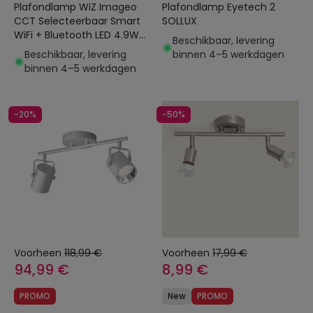
Plafondlamp WiZ Imageo
Plafondlamp Eyetech 2
CCT Selecteerbaar Smart
SOLLUX
WiFi + Bluetooth LED 4.9W
Beschikbaar, levering
Twee spotlights Dimbaar
Beschikbaar, levering
binnen 4–5 werkdagen
binnen 4–5 werkdagen
-20%
-50%
Voorheen
118,99 €
Voorheen
17,99 €
94,99 €
8,99 €
PROMO
New
PROMO