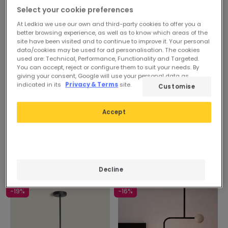
binnen 48/72 uur
Select your cookie preferences
At Ledkia we use our own and third-party cookies to offer you a
better browsing experience, as well as to know which areas of the
site have been visited and to continue to improve it. Your personal
data/cookies may be used for ad personalisation. The cookies
used are: Technical, Performance, Functionality and Targeted.
You can accept, reject or configure them to suit your needs. By
giving your consent, Google will use your personal data as
indicated in its
Privacy & Terms
site.
Customise
Accept
Decline
-19%
-16%