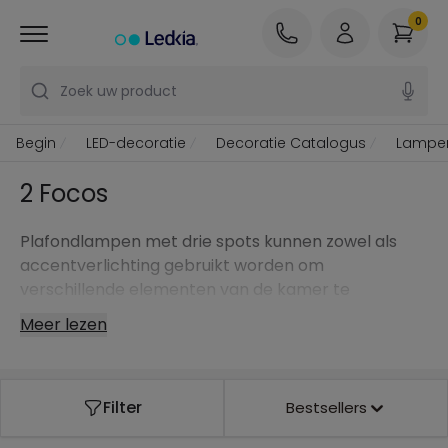
0
Zoek uw product
Begin
LED-decoratie
Decoratie Catalogus
Lampe
2 Focos
Plafondlampen met drie spots kunnen zowel als
accentverlichting gebruikt worden om
verschillende elementen van de kamer te
accentueren, maar ook als element voor algemene
Meer lezen
verlichting, wat altijd afhankelijk is van hoe de spots
versteld worden.
Het wordt meestal in slaapkamers of woonkamers
Filter
Bestsellers
gebruikt, ruimtes waar de verlichting goed verdeeld
wordt.