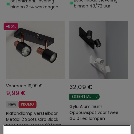
Beschikbaar, levering
Beschikbaar, levering
binnen 48/72 uur
binnen 3–4 werkdagen
-50%
Voorheen
19,99 €
32,09 €
9,99 €
ESSENTIAL
New
PROMO
Gylu Aluminium
Opbouwspot voor twee
Plafondlamp Verstelbaar
GU10 Led lampen
Metaal 2 Spots Ciro Black
Rose Large voor GU10 lamp
Beschikbaar, levering
binnen 3–4 werkdagen
Beschikbaar, levering