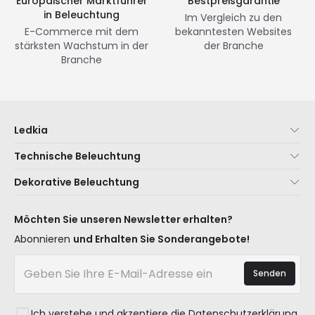
Europäischer Marktführer
Bestpreisgarantie
in Beleuchtung
Im Vergleich zu den
E-Commerce mit dem
bekanntesten Websites
stärksten Wachstum in der
der Branche
Branche
Ledkia
Über uns
Technische Beleuchtung
Kundenservice
Neuheiten Beleuchtung
Dekorative Beleuchtung
Versandmethoden
Marken
Neuheiten Lampen
Zahlungsmethoden
Arten von Lampensockeln
Trends
Möchten Sie unseren Newsletter erhalten?
Sind Sie ein Profi?
LED-Einsparrechner
Premium-Dekor-Marken
Abonnieren
und Erhalten Sie Sonderangebote!
Häufig gestellte Fragen (FAQ)
Kostenvoranschläge
Neue Dekorationen
Anmelden
Beleuchtung für Unternehmen
Senden
Räume
Staatliche Förderung
Stile
Ausverkauf OutLED
Ich verstehe und akzeptiere die
Datenschutzerklärung
Kollektionen