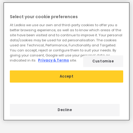
Select your cookie preferences
At Ledkia we use our own and third-party cookies to offer you a
better browsing experience, as well as to know which areas of the
site have been visited and to continue to improve it. Your personal
data/cookies may be used for ad personalisation. The cookies
used are: Technical, Performance, Functionality and Targeted.
You can accept, reject or configure them to suit your needs. By
giving your consent, Google will use your personal data as
indicated in its
Privacy & Terms
site.
Customise
78,99 €
73,99 €
Accept
Bodenstehleuchte Außen
Tischlampe Solar Tali aus
Solar LED 0,5W Seil Vriesia
Seil für Außen
Zylindrisch
Verfügbar, Zustellung in 3
Verfügbar, Zustellung in 3
bis 4 Werktage
Decline
bis 4 Werktage