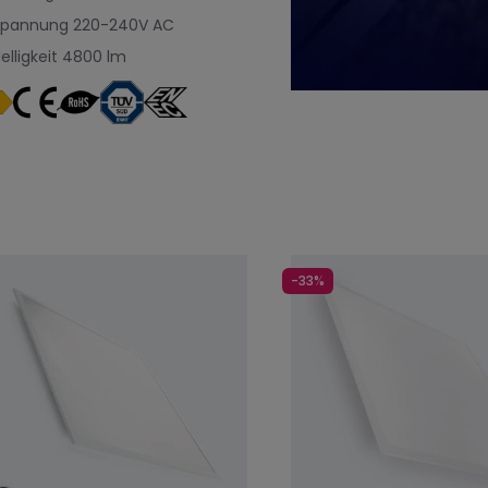
Spannung
220-240V AC
elligkeit
4800 lm
-33%