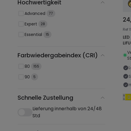
Hochwertigkeit
Advanced
77
24
Expert
28
Ref
1
Essential
15
LED
LIF
V
Farbwiedergabeindex (CRI)
St
80
155
L
90
5
H
Schnelle Zustellung
Lieferung innerhalb von 24/48
Std