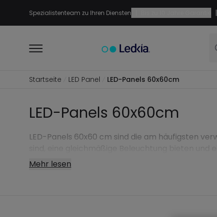
|
|
Spezialistenteam zu Ihren Diensten
Bis zu 10 Jahre Garantie
Startseite
LED Panel
LED-Panels 60x60cm
LED-Panels 60x60cm
LED-Panels 60x60 cm sind die am häufigsten verw
sind, eine gleichmäßige Beleuchtung bieten und ei
Mehr lesen