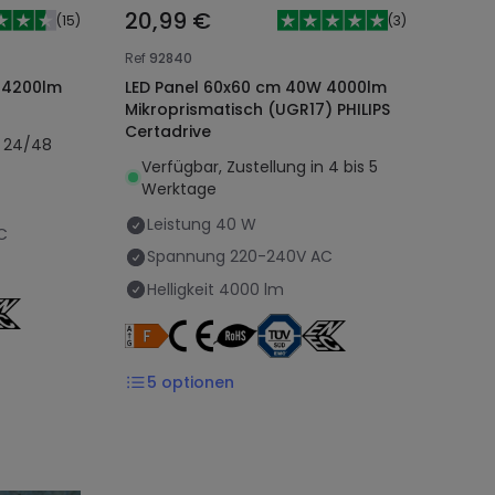
20,99 €
(
15
)
(
3
)
Ref
92840
 4200lm
LED Panel 60x60 cm 40W 4000lm
Mikroprismatisch (UGR17) PHILIPS
Certadrive
n 24/48
Verfügbar, Zustellung in 4 bis 5
Werktage
Leistung
40 W
C
Spannung
220-240V AC
Helligkeit
4000 lm
5
optionen