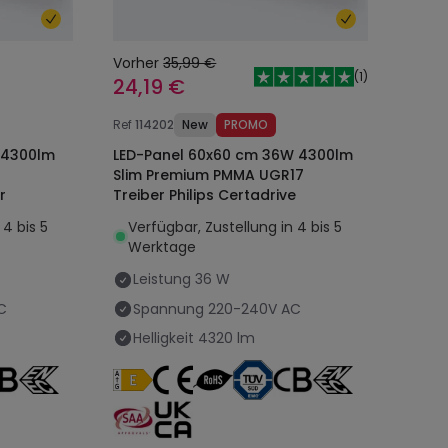
Vorher
35,99 €
(
1
)
24,19 €
Ref
114202
New
PROMO
 4300lm
LED-Panel 60x60 cm 36W 4300lm
Slim Premium PMMA UGR17
r
Treiber Philips Certadrive
 4 bis 5
Verfügbar, Zustellung in 4 bis 5
Werktage
Leistung
36 W
C
Spannung
220-240V AC
Helligkeit
4320 lm