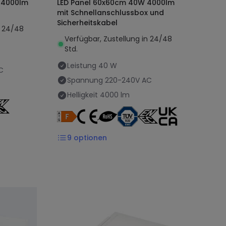
 4000lm
LED Panel 60x60cm 40W 4000lm
mit Schnellanschlussbox und
Sicherheitskabel
n 24/48
Verfügbar, Zustellung in 24/48
Std.
Leistung
40 W
C
Spannung
220-240V AC
Helligkeit
4000 lm
9
optionen