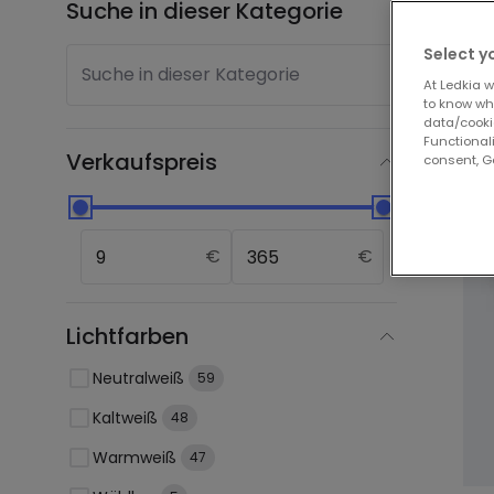
Suche in dieser Kategorie
Anzei
Select y
Suche in dieser Kategorie
At Ledkia w
Jet
to know whi
data/cooki
Functionali
Verkaufspreis
consent, Go
€
€
Lichtfarben
Neutralweiß
59
Kaltweiß
48
Warmweiß
47