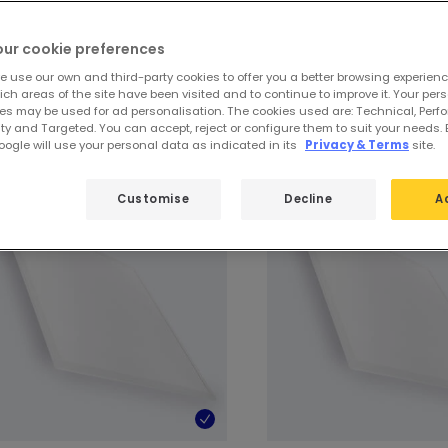
gen
von
57 Produkte
31
our cookie preferences
e use our own and third-party cookies to offer you a better browsing experienc
zt entdecken:
LED-Panels 60x60cm
ch areas of the site have been visited and to continue to improve it. Your per
es may be used for ad personalisation. The cookies used are: Technical, Perf
ty and Targeted. You can accept, reject or configure them to suit your needs. 
ogle will use your personal data as indicated in its
Privacy & Terms
site.
Customise
Decline
A