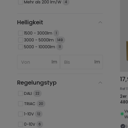
Mehr als 200 lm/W
4
Helligkeit
1500 - 3000lm
1
3000 - 5000lm
149
5000 - 10000lm
11
lm
lm
17
Regelungstyp
Ref
DALI
22
2er
480
TRIAC
20
V
1-10V
12
W
0-10V
6
L