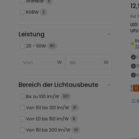
Wählbar
5
12
RGBW
2
Ref
LED
LIF
Leistung
R
20 - 50W
161
2
L
W
W
H
Bereich der Lichtausbeute
Bis zu 100 lm/W
107
Von 101 bis 120 lm/W
31
Von 121 bis 150 lm/W
9
Von 151 bis 200 lm/W
10