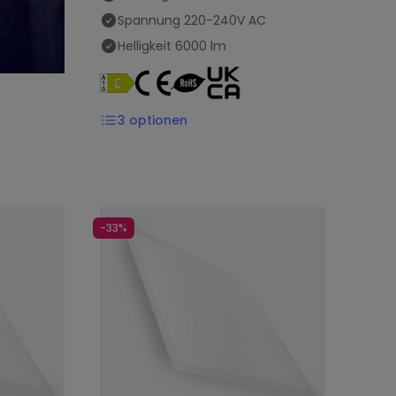
Spannung
220-240V AC
Helligkeit
6000 lm
3
optionen
-33%