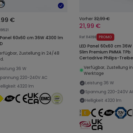
,99 €
Vorher
32,99 €
21,99 €
19521
Ref
114198
PROMO
 Panel 60x60 cm 36W 4300 lm
UD
LED Panel 60x60 cm 36W
Slim Premium PMMA TPb
erfügbar, Zustellung in 24/48
Certadrive Philips-Treibe
d.
Verfügbar, Zustellung in
eistung
36 W
Werktage
Spannung
220-240V AC
Leistung
36 W
elligkeit
4320 lm
Spannung
220-240V A
Helligkeit
4320 lm