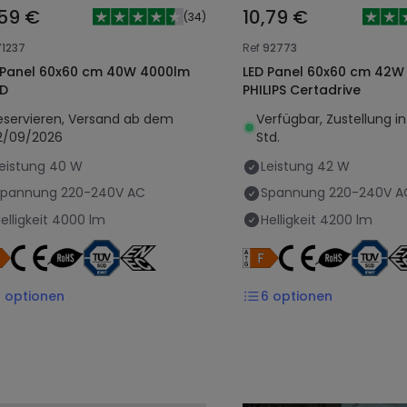
,59 €
10,79 €
(
34
)
71237
Ref
92773
 Panel 60x60 cm 40W 4000lm
LED Panel 60x60 cm 42W
UD
PHILIPS Certadrive
eservieren, Versand ab dem
Verfügbar, Zustellung i
2/09/2026
Std.
eistung
40 W
Leistung
42 W
Spannung
220-240V AC
Spannung
220-240V A
elligkeit
4000 lm
Helligkeit
4200 lm
6
optionen
6
optionen