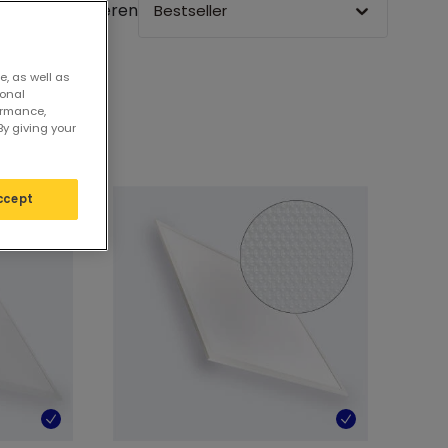
Sortieren
Bestseller
e, as well as
sonal
ormance,
By giving your
ccept