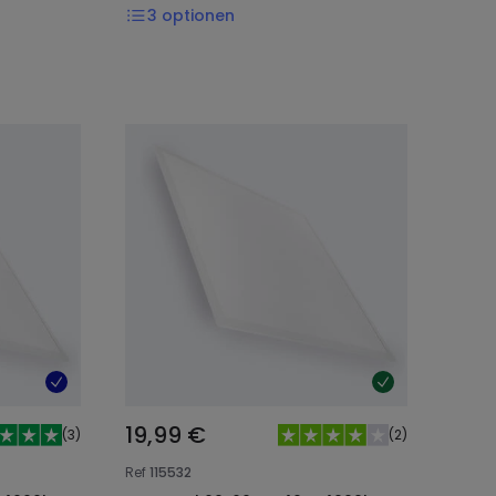
3
optionen
19,99 €
(
3
)
(
2
)
Ref
115532