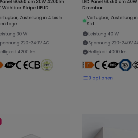
 Panel 60x60 cm 30W 4200lm
LED Panel 60x60 cm 40W
 Wählbar Stripe LIFUD
Dimmbar
erfügbar, Zustellung in 4 bis 5
Verfügbar, Zustellung i
erktage
Std.
eistung
30 W
Leistung
40 W
Spannung
220-240V AC
Spannung
220-240V A
elligkeit
4200 lm
Helligkeit
4000 lm
9
optionen