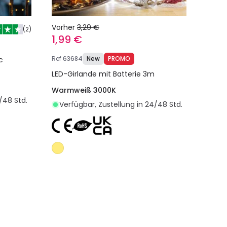
Vorher
3,29 €
(
2
)
1,99 €
Ref
63684
New
PROMO
c
LED-Girlande mit Batterie 3m
Warmweiß 3000K
/48 Std.
Verfügbar, Zustellung in 24/48 Std.
egen
In den Warenkorb legen