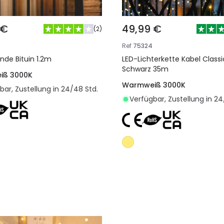
 €
49,99 €
(
2
)
Ref
75324
nde Bituin 1.2m
LED-Lichterkette Kabel Classi
Schwarz 35m
iß 3000K
Warmweiß 3000K
bar, Zustellung in 24/48 Std.
Verfügbar, Zustellung in 24
In den Warenkorb legen
In den Warenkorb l