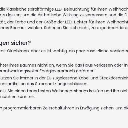
ür die klassische spiralförmige LED-Beleuchtung für Ihren Weihn
zu lassen, um die ästhetische Wirkung zu verbessern und die De
ität, der Farbe und der Größe der LED-Lichter für Ihren Weihnac
 Ihres Baumes wählen. Scheuen Sie sich nicht, zu experimentiere
en sicher?
mit Glühbirnen, aber es ist wichtig, ein paar zusätzliche Vorsi
chter Ihres Baumes nicht an, wenn Sie das Haus verlassen oder in
erantwortungsvoller Energieverbrauch gefördert.
tzen Sie immer in der EU zugelassene Kabel und Steckdosenleist
ionsartikel an das Stromnetz angeschlossen.
 dass Sie einen feuerfesten Weihnachtsbaum kaufen und ihn nic
ursachen könnten.
on programmierbaren Zeitschaltuhren in Erwägung ziehen, um di