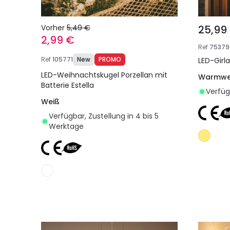
Vorher
5,49 €
25,99
2,99 €
Ref
75379
Ref
105771
New
PROMO
LED-Girla
LED-Weihnachtskugel Porzellan mit
Warmwe
Batterie Estella
Verfüg
Weiß
Verfügbar, Zustellung in 4 bis 5
Werktage
In den Warenkorb legen