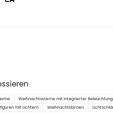
In den Warenkorb legen
essieren
äume
Weihnachtssterne mit integrierter Beleuchtung
iguren mit Lichtern
Weihnachtsbirnen
Lichtschl