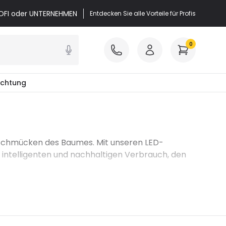
PROFI oder UNTERNEHMEN
Entdecken Sie alle Vorteile für Profis
0
chtung
d Schmücken des Baumes. Mit unseren LED-
 intelligenten und nachhaltigen Verbrauch, den