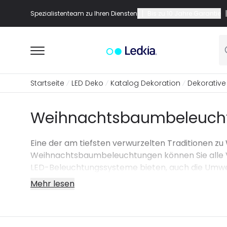
|
|
Spezialistenteam zu Ihren Diensten
Bis zu 10 Jahre Garantie
Startseite
LED Deko
Katalog Dekoration
Dekorative 
Weihnachtsbaumbeleuch
Eine der am tiefsten verwurzelten Traditionen z
Weihnachtsbaumbeleuchtungen können Sie alle Vor
LED-Beleuchtungssysteme bieten, auch die Umwe
Mehr lesen