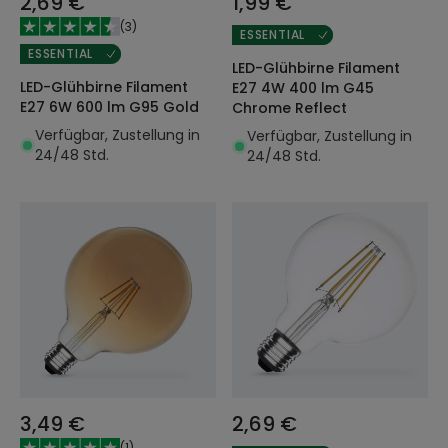
2,69 €
1,99 €
(
3
)
ESSENTIAL
ESSENTIAL
LED-Glühbirne Filament
LED-Glühbirne Filament
E27 4W 400 lm G45
E27 6W 600 lm G95 Gold
Chrome Reflect
Verfügbar, Zustellung in
Verfügbar, Zustellung in
24/48 Std.
24/48 Std.
3,49 €
2,69 €
(
1
)