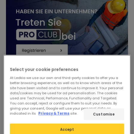
Select your cookie preferences
At Ledkia we use our own and third-party cookies to offer you a
-25%
better browsing experience, as well as to know which areas of the
site have been visited and to continue to improve it. Your personal
data/cookies may be used for ad personalisation. The cookies
used are: Technical, Performance, Functionality and Targeted.
You can accept, reject or configure them to suit your needs. By
giving your consent, Google will use your personal data as
indicated in its
Privacy & Terms
site.
Customise
Accept