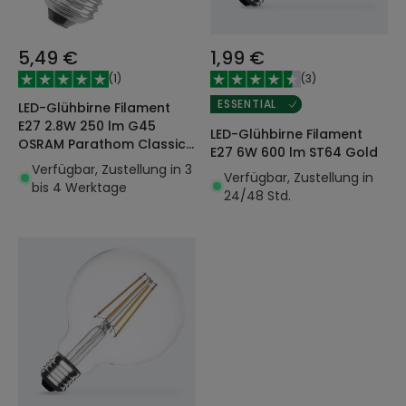
5,49 €
1,99 €
(
1
)
(
3
)
ESSENTIAL
LED-Glühbirne Filament
E27 2.8W 250 lm G45
LED-Glühbirne Filament
OSRAM Parathom Classic
E27 6W 600 lm ST64 Gold
4058075590816
Verfügbar, Zustellung in 3
Verfügbar, Zustellung in
bis 4 Werktage
24/48 Std.