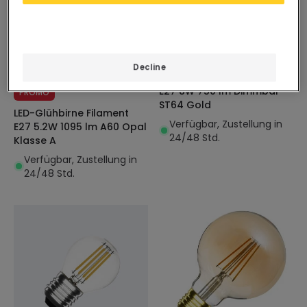
Vorher
4,89 €
2,49 €
3,69 €
(
2
)
(
3
)
ESSENTIAL
Decline
EXPERT
LED-Glühbirne Filament
E27 8W 750 lm Dimmbar
PROMO
ST64 Gold
LED-Glühbirne Filament
Verfügbar, Zustellung in
E27 5.2W 1095 lm A60 Opal
24/48 Std.
Klasse A
Verfügbar, Zustellung in
24/48 Std.