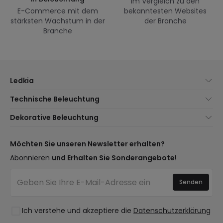
Im Vergleich zu den
E-Commerce mit dem
bekanntesten Websites
stärksten Wachstum in der
der Branche
Branche
Ledkia
Über uns
Technische Beleuchtung
Kundenservice
Neuheiten Beleuchtung
Dekorative Beleuchtung
Versandmethoden
Marken
Neuheiten Lampen
Zahlungsmethoden
Arten von Lampensockeln
Trends
Möchten Sie unseren Newsletter erhalten?
Sind Sie ein Profi?
LED-Einsparrechner
Premium-Dekor-Marken
Abonnieren
und Erhalten Sie Sonderangebote!
Häufig gestellte Fragen (FAQ)
Kostenvoranschläge
Neue Dekorationen
Anmelden
Beleuchtung für Unternehmen
Senden
Räume
Staatliche Förderung
Stile
Ausverkauf OutLED
Ich verstehe und akzeptiere die
Datenschutzerklärung
Kollektionen