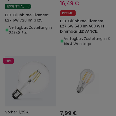
16,49 €
ESSENTIAL
PROMO
LED-Glühbirne Filament
E27 6W 720 lm G125
LED-Glühbirne Filament
E27 6W 540 lm A60 WiFi
Verfügbar, Zustellung in
Dimmbar LEDVANCE
24/48 Std.
Smart+
Verfügbar, Zustellung in 3
bis 4 Werktage
-9%
Vorher
3,29 €
7,99 €