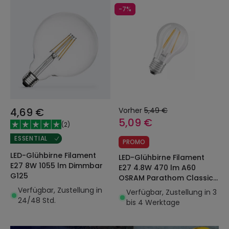
-7%
4,69 €
Vorher
5,49 €
5,09 €
(
2
)
ESSENTIAL
PROMO
LED-Glühbirne Filament
LED-Glühbirne Filament
E27 8W 1055 lm Dimmbar
E27 4.8W 470 lm A60
G125
OSRAM Parathom Classic
4058075591158
Verfügbar, Zustellung in
Verfügbar, Zustellung in 3
24/48 Std.
bis 4 Werktage