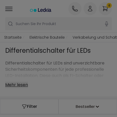
0
Suchen Sie Ihr Produkt
Startseite
Elektrische Bauteile
Verkabelung und Schal
Differentialschalter für LEDs
Differentialschalter für LEDs sind unverzichtbare
Sicherheitskomponenten für jede professionelle
LED-Installation. Diese auch als FI-Schalter oder
Fehlerstromschutzschalter bekannten Geräte
Mehr lesen
schützen vor gefährlichen Fehlerströmen und
gewährleisten die sichere Funktion Ihrer LED-
Beleuchtung. Unser Sortiment umfasst hochwertige
Filter
Bestseller
LEGRAND Differentialschalter für Haushalts- und
Industrieanwendungen, die speziell für die