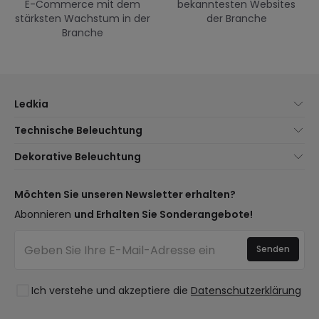
E-Commerce mit dem
bekanntesten Websites
stärksten Wachstum in der
der Branche
Branche
Ledkia
Über uns
Technische Beleuchtung
Kundenservice
Neuheiten Beleuchtung
Dekorative Beleuchtung
Versandmethoden
Marken
Neuheiten Lampen
Zahlungsmethoden
Arten von Lampensockeln
Trends
Möchten Sie unseren Newsletter erhalten?
Sind Sie ein Profi?
LED-Einsparrechner
Premium-Dekor-Marken
Abonnieren
und Erhalten Sie Sonderangebote!
Häufig gestellte Fragen (FAQ)
Kostenvoranschläge
Neue Dekorationen
Anmelden
Beleuchtung für Unternehmen
Senden
Räume
Staatliche Förderung
Stile
Ausverkauf OutLED
Ich verstehe und akzeptiere die
Datenschutzerklärung
Kollektionen
LoveYouGreen