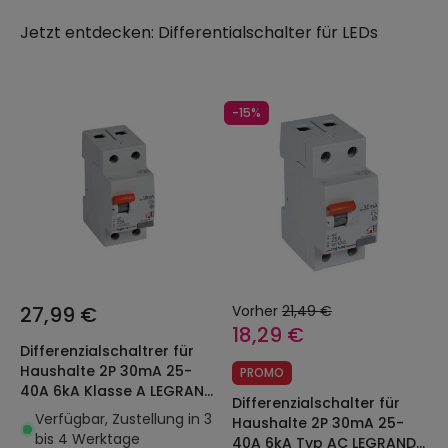
Anforderungen moderner LED-Technologie
Jetzt entdecken:
Differentialschalter für LEDs
entwickelt wurden. Entdecken Sie professionelle
Lösungen für maximale Sicherheit in Ihrer LED-
Installation!
-15%
27,99 €
Vorher
21,49 €
18,29 €
Differenzialschaltrer für
Haushalte 2P 30mA 25-
PROMO
40A 6kA Klasse A LEGRAND
Differenzialschalter für
RX³ 402059
Verfügbar, Zustellung in 3
Haushalte 2P 30mA 25-
bis 4 Werktage
40A 6kA Typ AC LEGRAND