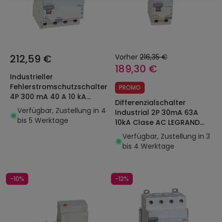
212,59 €
Vorher
216,35 €
189,30 €
Industrieller
Fehlerstromschutzschalter
PROMO
4P 300 mA 40 A 10 kA
Differenzialschalter
Klasse A LEGRAND DX³
Verfügbar, Zustellung in 4
Industrial 2P 30mA 63A
411685
bis 5 Werktage
10kA Clase AC LEGRAND
DX³ 411506
Verfügbar, Zustellung in 3
bis 4 Werktage
-10%
-12%