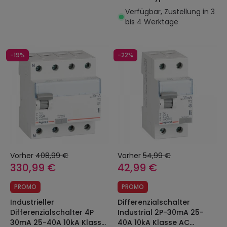
402056 RX³ 402056
Verfügbar, Zustellung in 3
bis 4 Werktage
-19%
-22%
Vorher
408,99 €
Vorher
54,99 €
330,99 €
42,99 €
PROMO
PROMO
Industrieller
Differenzialschalter
Differenzialschalter 4P
Industrial 2P-30mA 25-
30mA 25-40A 10kA Klasse
40A 10kA Klasse AC