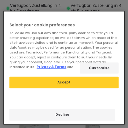
AC LEGRAND TX³ 403004
LEGRAND TX³ 403032
Verfügbar, Zustellung in 4
Verfügbar, Zustellung in 4
bis 5 Werktage
bis 5 Werktage
Select your cookie preferences
At Ledkia we use our own and third-party cookies to offer you a
better browsing experience, as well as to know which areas of the
site have been visited and to continue to improve it. Your personal
data/cookies may be used for ad personalisation. The cookies
used are: Technical, Performance, Functionality and Targeted.
You can accept, reject or configure them to suit your needs. By
giving your consent, Google will use your personal data as
indicated in its
Privacy & Terms
site.
Customise
Accept
-13%
Decline