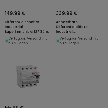
149,99 €
339,99 €
Differenzialschalter
Anpassbare
Industrrial
Differentialblöcke
Superimmunisiert2P 30mA
Industriell
40A 10kA Clase AC
Superimmunisiert 4P 30mA
Verfügbar. Versand in 5
Verfügbar. Versand in 5
LEGRAND DX³ Hpi 411591
125A 10kA Klasse AC
bis 9 Tagen
bis 9 Tagen
LEGRAND DX³ 410624
55,99 €