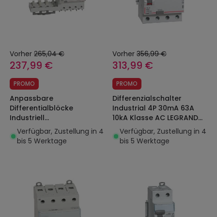
Vorher
265,04 €
Vorher
356,99 €
237,99 €
313,99 €
PROMO
PROMO
Anpassbare
Differenzialschalter
Differentialblöcke
Industrial 4P 30mA 63A
Industriell
10kA Klasse AC LEGRAND
Superimmunisiert 4P
411662
Verfügbar, Zustellung in 4
Verfügbar, Zustellung in 4
300mA 125A 10kA Klasse
bis 5 Werktage
bis 5 Werktage
AC LEGRAND DX³ 410628