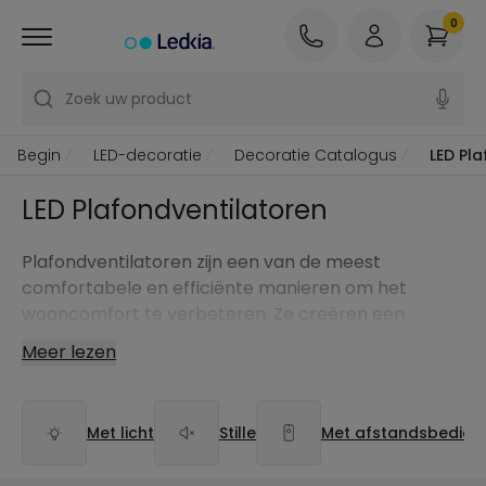
0
Zoek uw product
Begin
LED-decoratie
Decoratie Catalogus
LED Pl
LED Plafondventilatoren
Plafondventilatoren zijn een van de meest
comfortabele en efficiënte manieren om het
wooncomfort te verbeteren. Ze creëren een
constante bries die de ruimte frisser doet
Meer lezen
aanvoelen, bevorderen de luchtcirculatie en zorgen
in veel gevallen ook voor verlichting en een extra
decoratieve touch.
Met licht
Stille
Met afstandsbedien