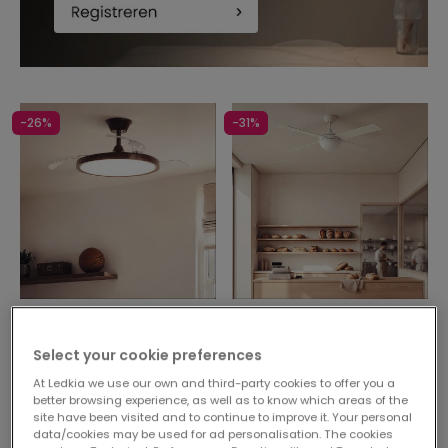
-26%
-31%
Voorheen
83,99 €
Voorheen
89,99 €
61,99 €
61,99 €
Select your cookie preferences
PROMO
PROMO
At Ledkia we use our own and third-party cookies to offer you a
better browsing experience, as well as to know which areas of the
Plafondventilator met
Stille plafondventilator met
site have been visited and to continue to improve it. Your personal
verlichting, stil, DC,
licht DC houten bladen
data/cookies may be used for ad personalisation. The cookies