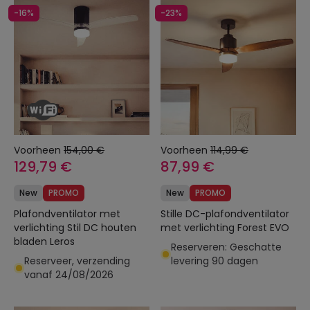
-16%
-23%
Voorheen
154,00 €
Voorheen
114,99 €
129,79 €
87,99 €
New
PROMO
New
PROMO
Plafondventilator met
Stille DC-plafondventilator
verlichting Stil DC houten
met verlichting Forest EVO
bladen Leros
Reserveren: Geschatte
Reserveer, verzending
levering 90 dagen
vanaf 24/08/2026