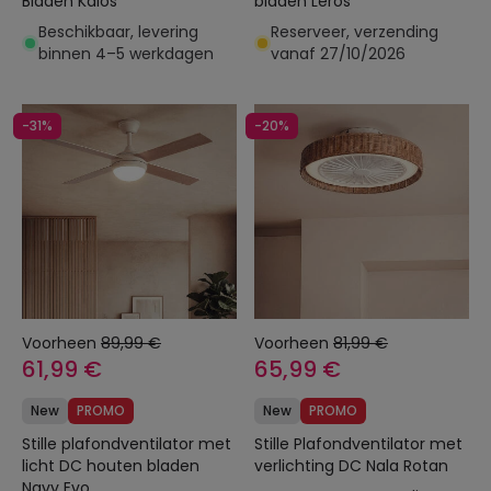
Bladen Kaios
bladen Leros
Beschikbaar, levering
Reserveer, verzending
binnen 4–5 werkdagen
vanaf 27/10/2026
-31%
-20%
Voorheen
89,99 €
Voorheen
81,99 €
61,99 €
65,99 €
New
PROMO
New
PROMO
Stille plafondventilator met
Stille Plafondventilator met
licht DC houten bladen
verlichting DC Nala Rotan
Navy Evo