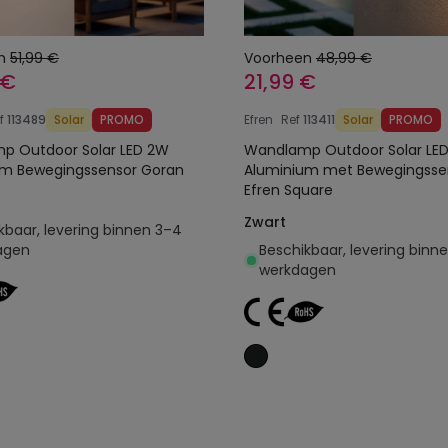
n
51,99 €
Voorheen
48,99 €
 €
21,99 €
f
113489
Solar
PROMO
Efren
Ref
113411
Solar
PROMO
Outdoor Solar LED 2W
Wandlamp Outdoor Solar LED
Aluminium Bewegingssensor Goran
Aluminium met Bewegingsse
Efren Square
Zwart
kbaar, levering binnen 3–4
agen
Beschikbaar, levering binn
werkdagen
Toevoegen aan
Toevoegen aan
winkelwagen
winkelwagen