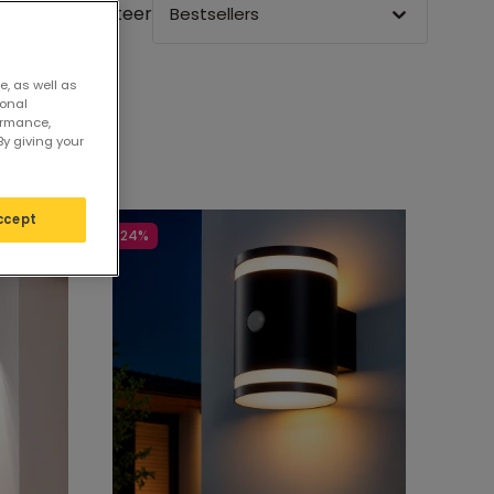
Sorteer
Bestsellers
e, as well as
sonal
ormance,
By giving your
ccept
-24%