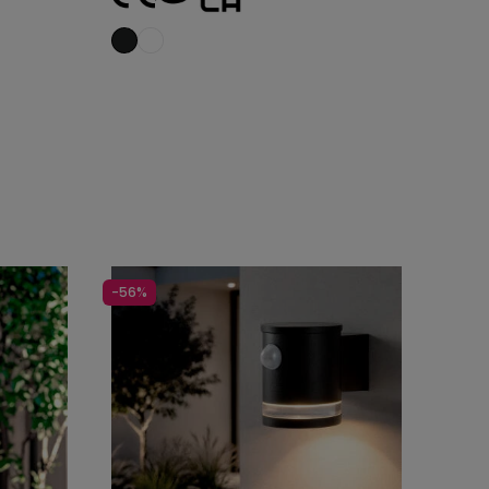
Toevoegen aan
winkelwagen
-56%