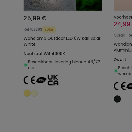
25,99 €
Voorhee
24,99
Ref
103393
Solar
Goran
Re
Wandlamp Outdoor LED 6W Karl Solar
White
Wandlamp 
Neutraal Wit 4000K
Zwart
Beschikbaar, levering binnen 48/72
uur
Beschi
werkd
Toevoegen aan
winkelwagen