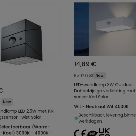
14,89 €
Ref
178352
New
LED-wandlamp 3W Outdoor
 €
Dubbelzijdige verlichting met
sensor Karl Solar
5
New
Wit - Neutraal Wit 4000K
ndlamp LED 2.5W met PIR-
Beschikbaar, levering binn
ssensor Twist Solar
werkdagen
 Selecteerbaar (Warm-
l-Koel) 3000K - 4000K -