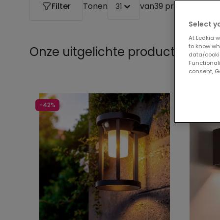
Filter
Tonen
van
39 producten
31
Select y
At Ledkia w
to know whi
Onze uitgelichte producten van
data/cooki
Functionali
consent, Go
-42%