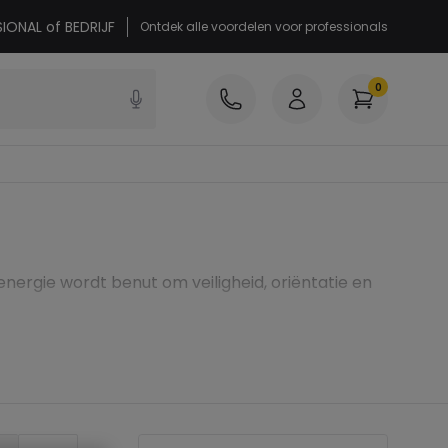
SIONAL of BEDRIJF
Ontdek alle voordelen voor professionals
0
ergie wordt benut om veiligheid, oriëntatie en