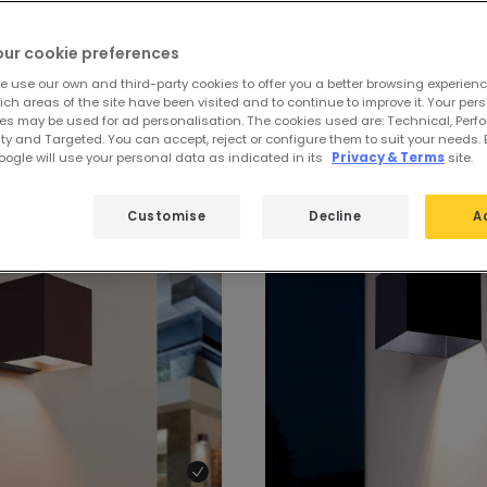
our cookie preferences
e use our own and third-party cookies to offer you a better browsing experienc
ch areas of the site have been visited and to continue to improve it. Your per
LED Verlichting op Solar
es may be used for ad personalisation. The cookies used are: Technical, Perf
ty and Targeted. You can accept, reject or configure them to suit your needs. 
ogle will use your personal data as indicated in its
Privacy & Terms
site.
Customise
Decline
A