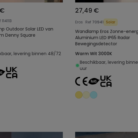
 €
27,49 €
f
114113
Eros
Ref
70941
Solar
p Outdoor Solar LED van
Wandlamp Eros Zonne-energ
um Denny Square
Aluminium LED IP65 Radar
Bewegingsdetector
kbaar, levering binnen 48/72
Warm Wit 3000K
Beschikbaar, levering binn
uur
Toevoegen aan
Toevoegen aan
winkelwagen
winkelwagen