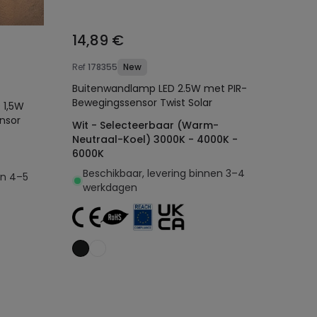
14,89 €
Ref
178355
New
Buitenwandlamp LED 2.5W met PIR-
Bewegingssensor Twist Solar
 1,5W
nsor
Wit - Selecteerbaar (Warm-
Neutraal-Koel) 3000K - 4000K -
6000K
Beschikbaar, levering binnen 3–4
en 4–5
werkdagen
Toevoegen aan
winkelwagen