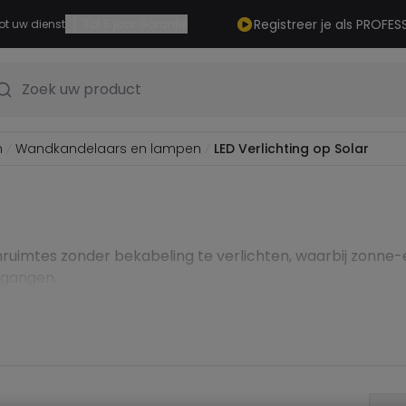
|
Registreer je als PROFES
ot uw dienst
Tot 5 jaar Garantie
Zoek uw product
n
Wandkandelaars en lampen
LED Verlichting op Solar
imtes zonder bekabeling te verlichten, waarbij zonne-en
oegangen.