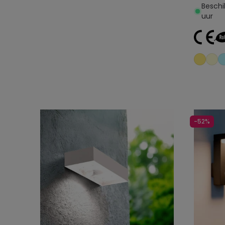
Beschi
uur
-52%