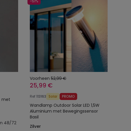
-51%
Voorheen
52,99 €
25,99 €
Ref
113163
Solar
PROMO
D met
Wandlamp Outdoor Solar LED 1,5W
Aluminium met Bewegingssensor
Basil
en 48/72
Zilver