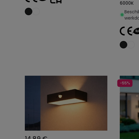
6000K
Beschi
werkd
Toevoegen aan
winkelwagen
-55%
14,89 €