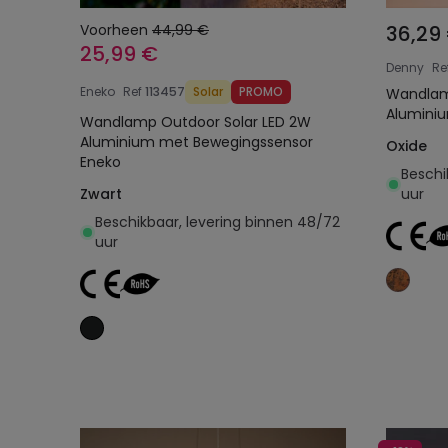
Voorheen
44,99 €
36,29
25,99 €
Denny
Re
Eneko
Ref
113457
Solar
PROMO
Wandlam
Alumini
Wandlamp Outdoor Solar LED 2W
Aluminium met Bewegingssensor
Oxide
Eneko
Beschi
Zwart
uur
Beschikbaar, levering binnen 48/72
uur
Toevoegen aan
winkelwagen