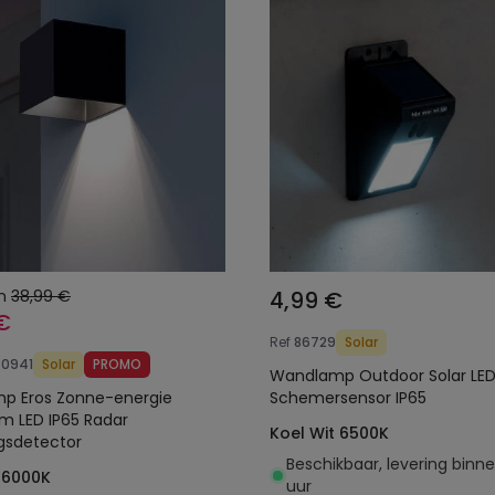
n
38,99 €
4,99 €
€
Ref
86729
Solar
70941
Solar
PROMO
Wandlamp Outdoor Solar LE
p Eros Zonne-energie
Schemersensor IP65
 Radar
Koel Wit 6500K
gsdetector
Beschikbaar, levering binn
 6000K
uur