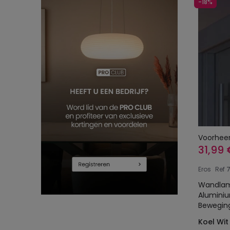
-18%
Voorhee
31,99 
Eros
Ref
Wandlam
Aluminium LED IP65
Bewegin
Koel Wit