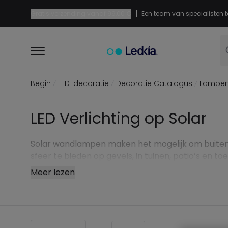
|
Gratis verzending vanaf
99,00 €
Een team van specialisten t
Begin
LED-decoratie
Decoratie Catalogus
Lampe
LED Verlichting op Solar
Solar wandlampen maken het mogelijk om buitenru
sfeer te bieden op gevels, in tuinen, patio’s en t
Meer lezen