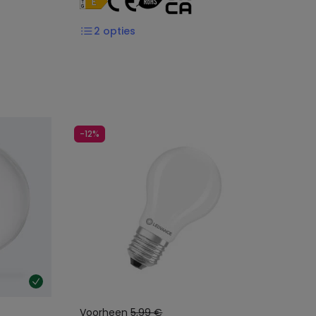
2
opties
-12%
Voorheen
5,99 €