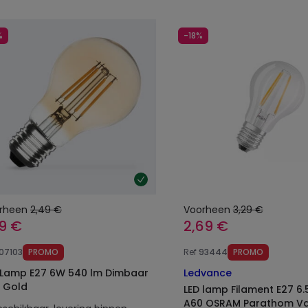
%
-18%
rheen
2,49 €
Voorheen
3,29 €
99 €
2,69 €
107103
PROMO
Ref
93444
PROMO
7 6W 540 lm Dimbaar
Ledvance
 Gold
LED lamp Filament E27 6
A60 OSRAM Parathom Va