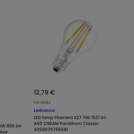
12,79 €
Ref
93162
Ledvance
LED lamp Filament E27 11W 1521 lm
A60 OSRAM Parathom Classic
.5W 806 lm
4058075755581
lue