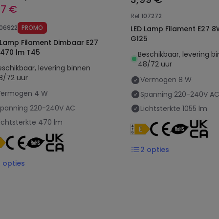
37 €
Ref
107272
106922
PROMO
LED Lamp Filament E27 8W 1055 lm
G125
 Lamp Filament Dimbaar E27
470 lm T45
Beschikbaar, levering b
48/72 uur
eschikbaar, levering binnen
8/72 uur
Vermogen
8 W
Vermogen
4 W
Spanning
220-240V A
Spanning
220-240V AC
Lichtsterkte
1055 lm
ichtsterkte
470 lm
2
opties
2
opties