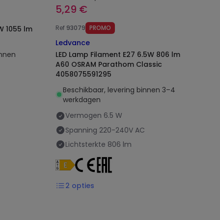
5,29 €
Ref
93079
PROMO
Ledvance
innen
LED Lamp Filament E27 6.5W 806 lm
A60 OSRAM Parathom Classic
4058075591295
Beschikbaar, levering binnen 3–4
C
werkdagen
Vermogen
6.5 W
Spanning
220-240V AC
Lichtsterkte
806 lm
2
opties