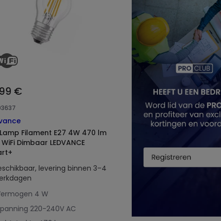
,99 €
93637
vance
 Lamp Filament E27 4W 470 lm
 WiFi Dimbaar LEDVANCE
rt+
eschikbaar, levering binnen 3–4
erkdagen
Vermogen
4 W
Spanning
220-240V AC