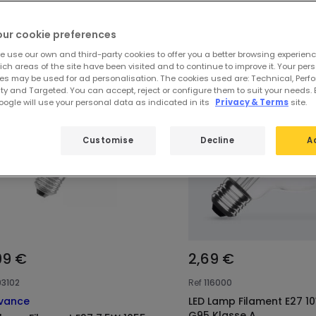
e uitgelichte producten van
E27 LED 
our cookie preferences
e use our own and third-party cookies to offer you a better browsing experienc
ch areas of the site have been visited and to continue to improve it. Your per
es may be used for ad personalisation. The cookies used are: Technical, Perf
ty and Targeted. You can accept, reject or configure them to suit your needs. 
ogle will use your personal data as indicated in its
Privacy & Terms
site.
Customise
Decline
A
99 €
2,69 €
93102
Ref
116000
vance
LED Lamp Filament E27 1
G95 Klasse A