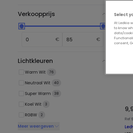
Onz
Verkoopprijs
Select y
At Ledkia w
to know whi
data/cooki
Functionali
€
€
consent, Go
Lichtkleuren
Warm Wit
76
Neutraal Wit
40
Super Warm
38
Koel Wit
3
9,
RGBW
2
Ref
Meer weergeven
Led