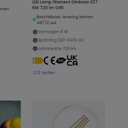
LED Lamp Filament Dimbaar E27
6W 720 lm G95
innen
Beschikbaar, levering binnen
48/72 uur
Vermogen
6 W
C
Spanning
220-240V AC
Lichtsterkte
720 lm
2
opties