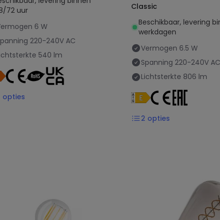
eschikbaar, levering binnen
Classic
8/72 uur
Beschikbaar, levering b
Vermogen
6 W
werkdagen
Spanning
220-240V AC
Vermogen
6.5 W
ichtsterkte
540 lm
Spanning
220-240V A
Lichtsterkte
806 lm
2
opties
2
opties