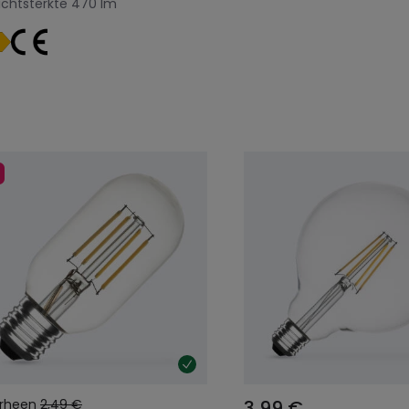
ichtsterkte
470 lm
rheen
2,49 €
3,99 €