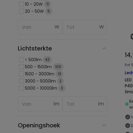
10 - 20W
11
20 - 50W
5
W
W
Lichtsterkte
14
< 500lm
42
Ref
500 - 1500lm
100
Led
1500 - 3000lm
13
LED
3000 - 5000lm
2
P40
5000 - 10000lm
3
Sma
B
lm
lm
w
Openingshoek