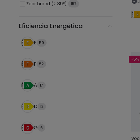
L
Zeer breed (> 89º)
157
Eficiencia Energética
E
59
-5%
F
52
A
17
D
12
G
6
Voo