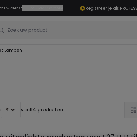
|
Registreer je als PROFES
ot uw dienst
Tot 5 jaar Garantie
Zoek uw product
ent Lampen
n
van
114 producten
31