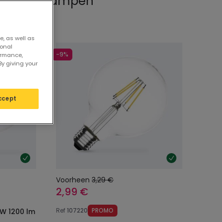
Filament Lampen
e, as well as
sonal
-9%
ormance,
By giving your
ccept
Voorheen
3,29 €
2,99 €
Ref
107220
PROMO
0W 1200 lm