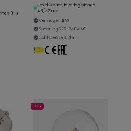
Beschikbaar, levering binnen
48/72 uur
innen 3–4
Vermogen
11 W
Spanning
220-240V AC
C
Lichtsterkte
1521 lm
-12%