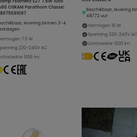
 lamp Filament E27 7.5W 1055
A60 OSRAM Parathom Classic
Beschikbaar, levering b
8075591097
48/72 uur
eschikbaar, levering binnen 3–4
Vermogen
10 W
erkdagen
Spanning
220-240V A
Vermogen
7.5 W
Lichtsterkte
1200 lm
Spanning
220-240V AC
ichtsterkte
1055 lm