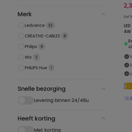
2,
Merk
Ref
Ledvance
LED
32
4W 
CREATIVE-CABLES
8
B
Philips
4
6
Wiz
2
PHILIPS Hue
1
L
Snelle bezorging
Levering binnen 24/48u
Heeft korting
Met korting