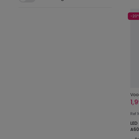
-20
Voo
1,
Ref
LED Lamp E2
A60