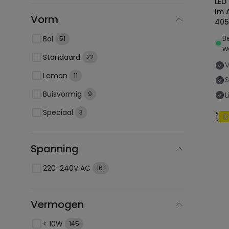
LED
lm 
Vorm
405
B
Bol
51
w
Standaard
22
Lemon
11
Buisvormig
9
L
Speciaal
3
Spanning
220-240V AC
161
Vermogen
< 10W
145