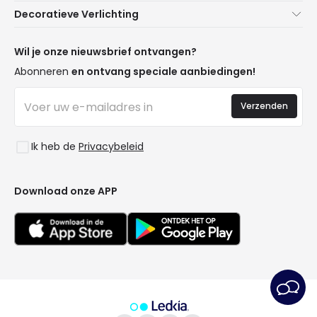
Noviteiten verlichting
Decoratieve Verlichting
Verzendmethoden
Merken
Noviteiten Lampen
Betaalmethoden
Soorten Lampvoeten
Trends
Wil je onze nieuwsbrief ontvangen?
Bent u een Professional?
LED Besparingscalculator
Premium Decoratiemerken
Abonneren
en ontvang speciale aanbiedingen!
Veelgestelde Vragen (FAQ)
Begrotingen
Nieuwe Decoraties
Inloggen
Bedrijfsverlichting
Verzenden
Ruimtes
Uitverkoop OutLED
Stijlen
Ik heb de
Privacybeleid
Collecties
LoveYouGreen
Download onze APP