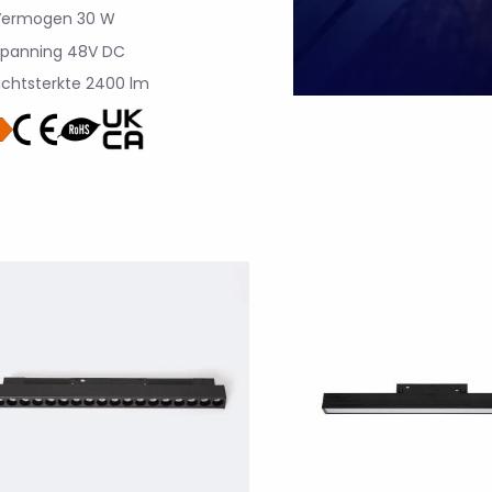
Vermogen
30 W
Spanning
48V DC
ichtsterkte
2400 lm