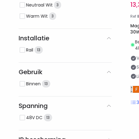
13
Neutraal Wit
3
Warm Wit
3
Ref
Magn
30W
Installatie
B
4
Rail
13
Gebruik
L
Binnen
13
Spanning
48V DC
13