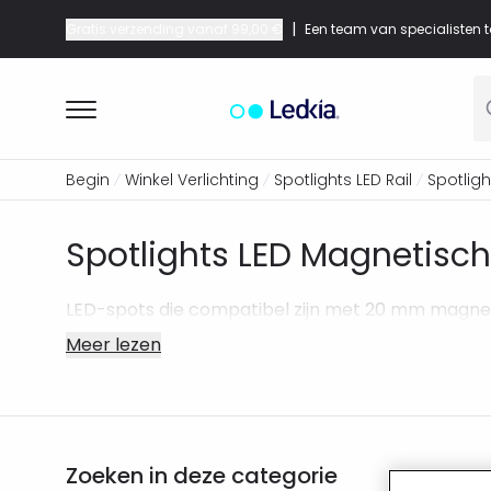
|
Gratis verzending vanaf
99,00 €
Een team van specialisten t
Begin
Winkel Verlichting
Spotlights LED Rail
Spotligh
Spotlights LED Magnetisc
LED-spots die compatibel zijn met 20 mm magneet
Meer lezen
Zoeken in deze categorie
8 pro