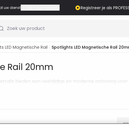
|
Registreer je als PROFES
ot uw dienst
Tot 5 jaar Garantie
Zoek uw product
ts LED Magnetische Rail
Spotlights LED Magnetische Rail 20
he Rail 20mm
rails bieden een veelzijdige en moderne oplossing voor 
ducten