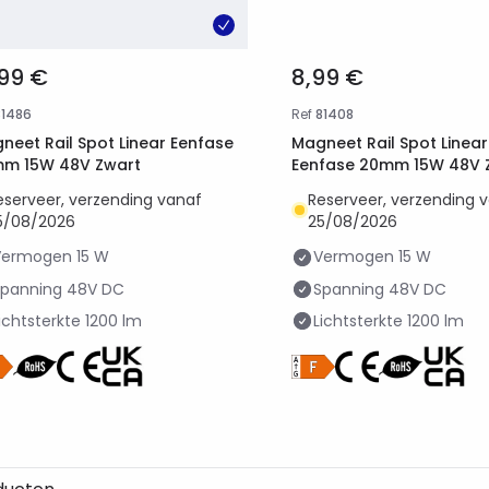
,99 €
8,99 €
81486
Ref
81408
neet Rail Spot Linear Eenfase
Magneet Rail Spot Linea
m 15W 48V Zwart
Eenfase 20mm 15W 48V 
eserveer, verzending vanaf
Reserveer, verzending 
5/08/2026
25/08/2026
Vermogen
15 W
Vermogen
15 W
Spanning
48V DC
Spanning
48V DC
ichtsterkte
1200 lm
Lichtsterkte
1200 lm