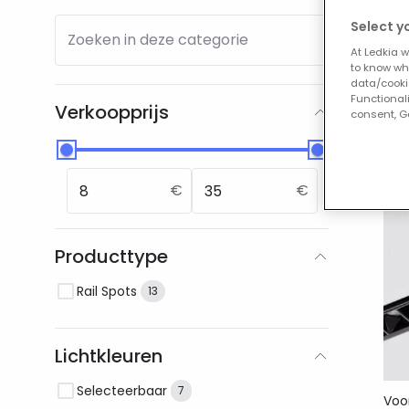
Select y
Zoeken in deze categorie
At Ledkia w
Onz
to know whi
data/cooki
Functionali
Verkoopprijs
consent, Go
-20
€
€
Producttype
Rail Spots
13
Lichtkleuren
Selecteerbaar
7
Voo