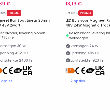
,39 €
13,19 €
81523
PROMO
Ref
81613
PROMO
eet Rail Spot Linear 20mm
LED Buis voor Magneet R
 48V Zwart
48V 24W Magnetic Trac
eschikbaar, levering binnen
Beschikbaar, levering b
8/72 uur
werkdagen
Vermogen
30 W
Vermogen
24 W
Spanning
48V DC
Spanning
48V DC
ichtsterkte
2400 lm
Lichtsterkte
1920 lm
3
opties
2
opties