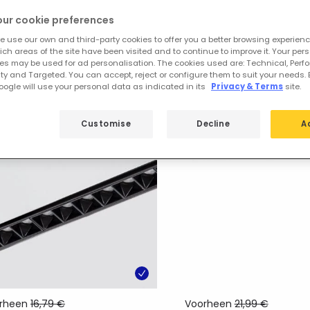
our cookie preferences
e use our own and third-party cookies to offer you a better browsing experienc
e uitgelichte producten van
Spotligh
ch areas of the site have been visited and to continue to improve it. Your per
es may be used for ad personalisation. The cookies used are: Technical, Perf
ty and Targeted. You can accept, reject or configure them to suit your needs. 
ogle will use your personal data as indicated in its
Privacy & Terms
site.
Customise
Decline
A
%
-40%
rheen
16,79 €
Voorheen
21,99 €