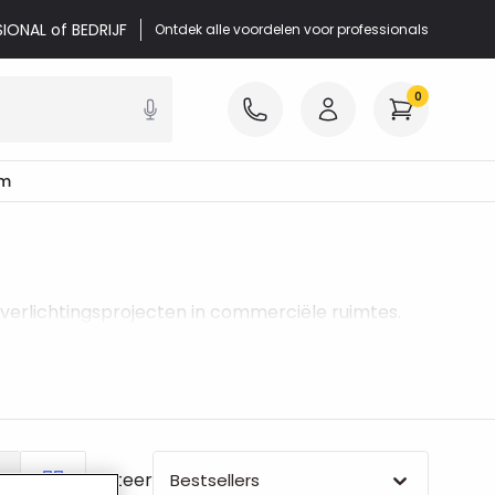
SIONAL of BEDRIJF
Ontdek alle voordelen voor professionals
0
mm
verlichtingsprojecten in commerciële ruimtes.
Sorteer
Bestsellers