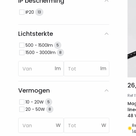
IP bescherming
IP20
13
Lichtsterkte
500 - 1500lm
5
1500 - 3000lm
8
lm
lm
26
Vermogen
Ref
10 - 20W
5
Mag
20 - 50W
lin
8
48 
W
W
R
1