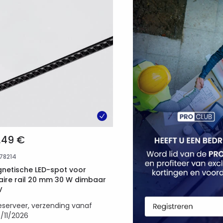
,49 €
178214
netische LED-spot voor
eaire rail 20 mm 30 W dimbaar
V
eserveer, verzending vanaf
4/11/2026