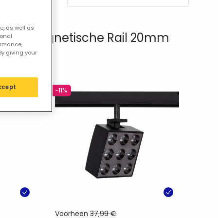
e, as well as
ts LED Magnetische Rail 20mm
sonal
ormance,
By giving your
ccept
-11%
Voorheen
37,99 €