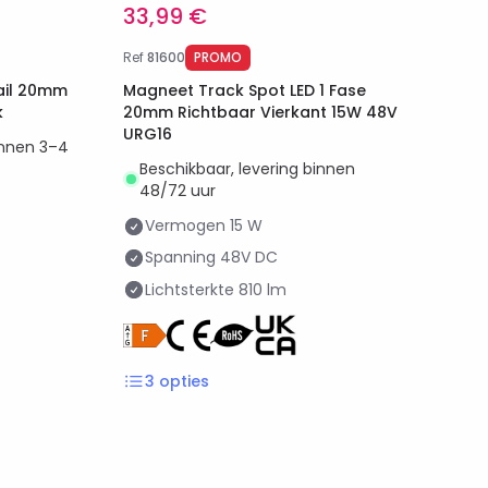
33,99 €
Ref
81600
PROMO
ail 20mm
Magneet Track Spot LED 1 Fase
k
20mm Richtbaar Vierkant 15W 48V
URG16
innen 3–4
Beschikbaar, levering binnen
48/72 uur
Vermogen
15 W
Spanning
48V DC
Lichtsterkte
810 lm
3
opties