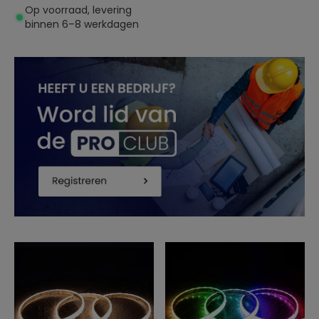
SILICONE FLEX Breedte
Op voorraad, levering
12mm te knippen 10cm
binnen 6–8 werkdagen
IP67 Op maat