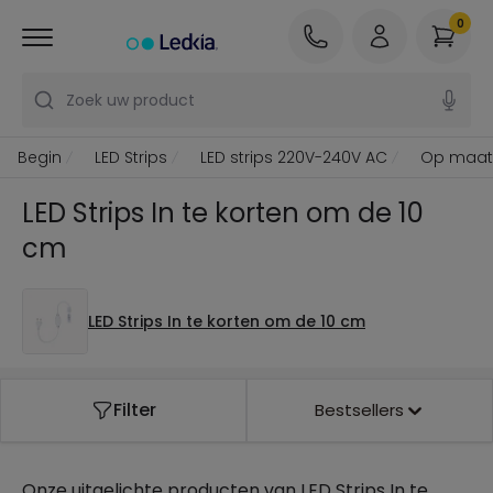
0
Zoek uw product
Begin
LED Strips
LED strips 220V-240V AC
Op maat 
LED Strips In te korten om de 10
cm
LED Strips In te korten om de 10 cm
Filter
Bestsellers
Onze uitgelichte producten van
LED Strips In te