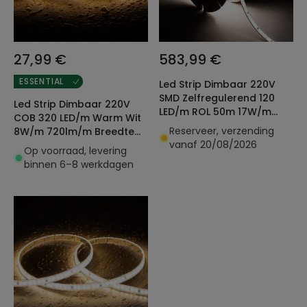
27,99 €
583,99 €
ESSENTIAL
Led Strip Dimbaar 220V
SMD Zelfregulerend 120
Led Strip Dimbaar 220V
LED/m ROL 50m 17W/m
COB 320 LED/m Warm Wit
2040lm/m SILICONE FLEX
Reserveer, verzending
8W/m 720lm/m Breedte
Ic-2p Breedte 12mm te
vanaf 20/08/2026
12mm te knippen om de
Op voorraad, levering
knippen 10cm IP65
50cm IP65 CRI90 Op maat
binnen 6–8 werkdagen