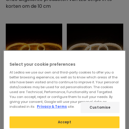
korten om de 10 cm
Select your cookie preferences
At Ledkia we use our own and third-party cookies to offer you a
better browsing experience, as well as to know which areas of the
site have been visited and to continue to improve it. Your personal
7,99 €
8,99 €
data/cookies may be used for ad personalisation. The cookies
used are: Technical, Performance, Functionality and Targeted.
ADVANCED
ESSENTIAL
You can accept, reject or configure them to suit your needs. By
giving your consent, Google will use your personal data as
Led Strip Dimbaar 220V
Led Strip Dimbaar 220V
indicated in its
Privacy & Terms
site.
Customise
SMD Zelfregulerend 120
COB 320 LED/m Neutraal
LED/m 10W/m 1000lm/m
Wit 8W/m 720lm/m
Accept
Breedte 12mm te knippen
Breedte 12mm te knippen
Op voorraad, levering
Op voorraad, levering