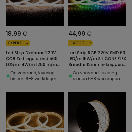
18,99 €
44,99 €
EXPERT
EXPERT
Led Strip Dimbaar 220V
Led Strip RGB 220V SMD 60
COB Zelfregulerend 560
LED/m 15W/m SILICONE FLEX
LED/m 14W/m 1250lm/m
Breedte 12mm te knippen
SILICONE FLEX Ic-2p
om de 100cm IP67 met
Op voorraad, levering
Op voorraad, levering
Breedte 10mm te knippen
afstandbediening Op
binnen 6–8 werkdagen
binnen 6–8 werkdagen
10cm IP65 Op maat
maat