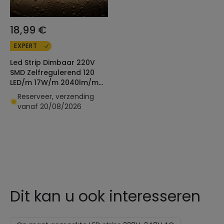
18,99 €
EXPERT
Led Strip Dimbaar 220V
SMD Zelfregulerend 120
LED/m 17W/m 2040lm/m
SILICONE FLEX Ic-2p
Reserveer, verzending
Breedte 12mm te knippen
vanaf 20/08/2026
10cm IP65 Op maat
Dit kan u ook interesseren