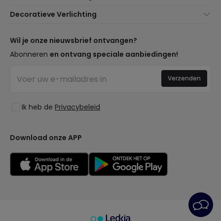
Klantenservice
Noviteiten verlichting
Decoratieve Verlichting
Verzendmethoden
Merken
Noviteiten Lampen
Betaalmethoden
Soorten Lampvoeten
Trends
Wil je onze nieuwsbrief ontvangen?
Bent u een Professional?
LED Besparingscalculator
Premium Decoratiemerken
Abonneren
en ontvang speciale aanbiedingen!
Veelgestelde Vragen (FAQ)
Begrotingen
Nieuwe Decoraties
Inloggen
Bedrijfsverlichting
Verzenden
Ruimtes
Uitverkoop OutLED
Stijlen
Ik heb de
Privacybeleid
Collecties
LoveYouGreen
Download onze APP