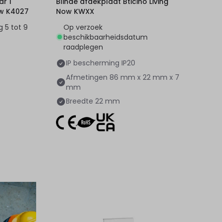
r 1
Blinde afdekplaat Bticino Living
ow K4027
Now KWXX
 5 tot 9
Op verzoek
beschikbaarheidsdatum
raadplegen
IP bescherming
IP20
Afmetingen
86 mm x 22 mm x 7
mm
Breedte
22 mm