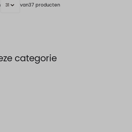
n
van
37 producten
31
eze categorie