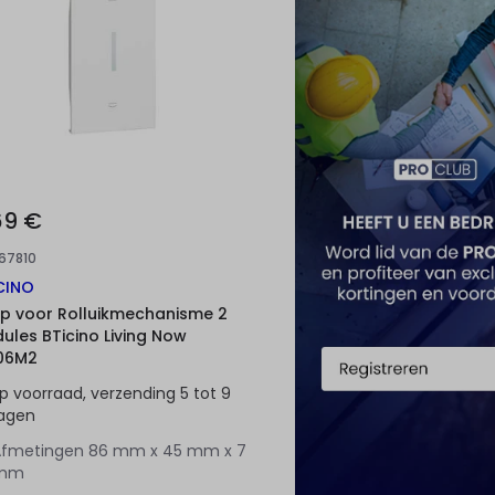
69 €
167810
CINO
p voor Rolluikmechanisme 2
ules BTicino Living Now
06M2
p voorraad, verzending 5 tot 9
agen
Afmetingen
86 mm x 45 mm x 7
mm