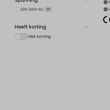
Spanning
B
M
220-240V AC
35
Heeft korting
Met korting