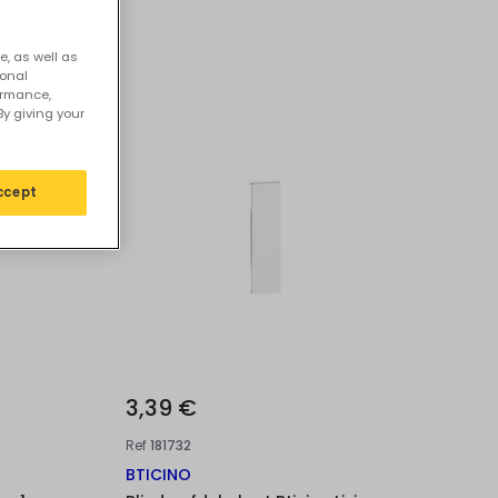
iving Now
e, as well as
sonal
ormance,
By giving your
ccept
3,39 €
Ref
181732
BTICINO