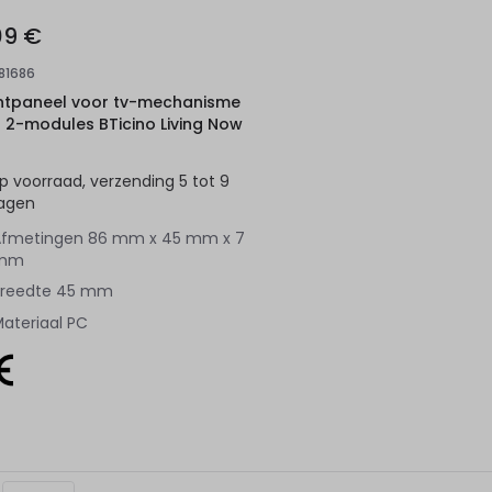
09 €
181686
ntpaneel voor tv-mechanisme
 2-modules BTicino Living Now
p voorraad, verzending 5 tot 9
agen
Afmetingen
86 mm x 45 mm x 7
mm
reedte
45 mm
ateriaal
PC