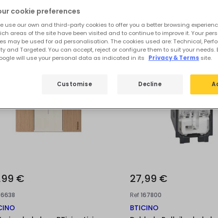
e uitgelichte producten van
BTicino L
our cookie preferences
e use our own and third-party cookies to offer you a better browsing experienc
ch areas of the site have been visited and to continue to improve it. Your per
es may be used for ad personalisation. The cookies used are: Technical, Perf
ty and Targeted. You can accept, reject or configure them to suit your needs. 
ogle will use your personal data as indicated in its
Privacy & Terms
site.
Customise
Decline
A
,99 €
27,99 €
86638
Ref
167800
CINO
BTICINO