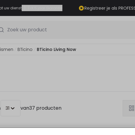
|
Registreer je als PROFES
ot uw dienst
Tot 5 jaar Garantie
Zoek uw product
nismen
BTicino
BTicino Living Now
n
van
37 producten
31