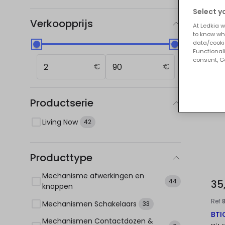
Onz
Select y
Verkoopprijs
At Ledkia w
to know whi
data/cooki
Functionali
consent, Go
€
€
Productserie
Living Now
42
Producttype
Mechanisme afwerkingen en
44
35
knoppen
Ref
Mechanismen Schakelaars
33
BTI
Mechanismen Contactdozen &