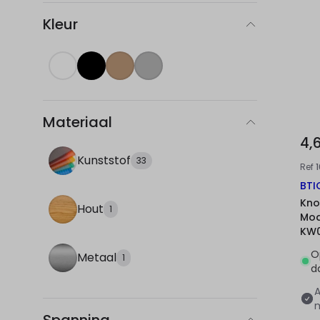
Kleur
Materiaal
4,
Kunststof
33
Ref
BTI
Kno
Hout
1
Mod
KW
O
Metaal
1
d