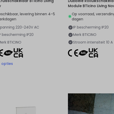
uisschakelaar BTicino Living
Dubbele Rolluikschakelaa
w
Module BTicino Living N
eschikbaar, levering binnen 4–5
Op voorraad, verzending
erkdagen
dagen
Spanning
220-240V AC
IP bescherming
IP20
P bescherming
IP20
Merk
BTICINO
Merk
BTICINO
Stroom intensiteit
10 A
9
opties