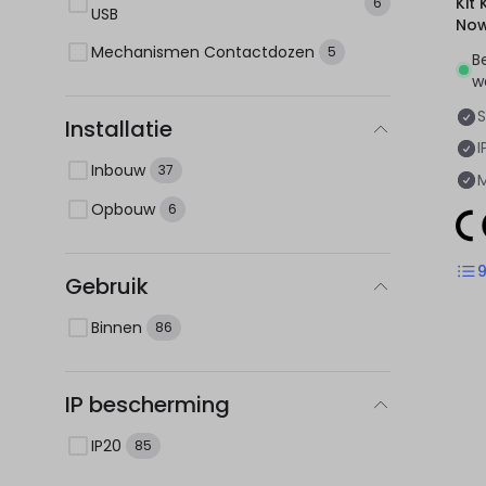
Kit Kr
6
USB
No
Mechanismen Contactdozen
5
B
w
Installatie
I
Inbouw
37
Opbouw
6
Gebruik
Binnen
86
IP bescherming
IP20
85