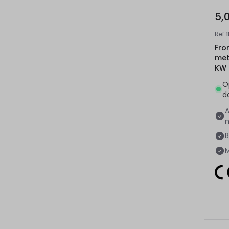
5,
Ref
Fro
met
KW
O
d
B
M