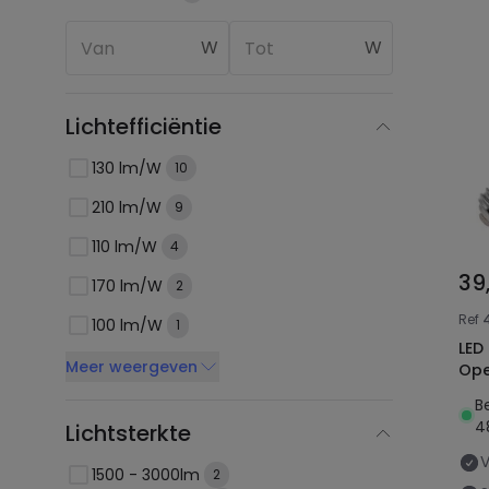
W
W
Lichtefficiëntie
130 lm/W
10
210 lm/W
9
110 lm/W
4
39
170 lm/W
2
Ref
100 lm/W
1
LED 
Meer weergeven
Ope
B
4
Lichtsterkte
1500 - 3000lm
2