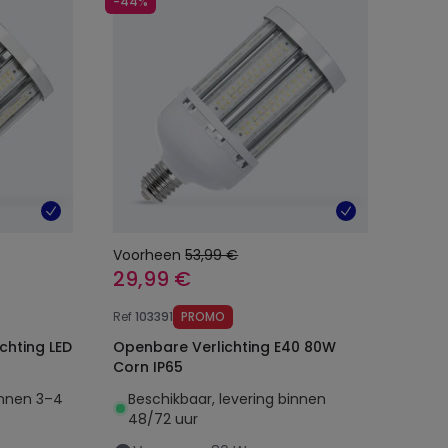
-44%
Voorheen
53,99 €
29,99 €
Ref
103391
PROMO
chting LED
Openbare Verlichting E40 80W
Corn IP65
innen 3–4
Beschikbaar, levering binnen
48/72 uur