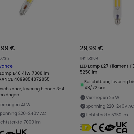
,99 €
29,99 €
167212
Ref
152104
vance
LED Lamp E27 Filament 
5250 lm
E40 41W 7000 lm
VANCE 4099854072055
Beschikbaar, levering b
48/72 uur
eschikbaar, levering binnen 3–4
erkdagen
Vermogen
25 W
Vermogen
41 W
Spanning
220-240V A
Spanning
220-240V AC
Lichtsterkte
5250 lm
ichtsterkte
7000 lm