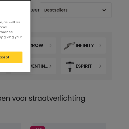
Sorteer
Bestsellers
e, as well as
sonal
ormance,
By giving your
ARROW
INFINITY
ccept
AVENTINO SQUARE
ESPIRIT
n voor straatverlichting