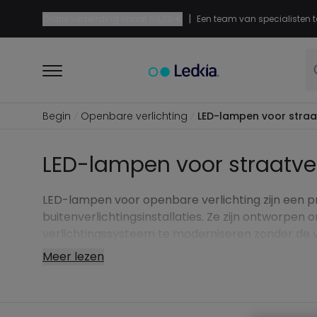
|
Gratis verzending vanaf
99,00 €
Een team van specialisten t
Begin
Openbare verlichting
LED-lampen voor straat
LED-lampen voor straatver
LED-lampen voor openbare verlichting zijn een p
buitenverlichtingsinstallaties. Ze zijn ontworpen
verlichtingssysteem te moderniseren zonder de vo
Meer lezen