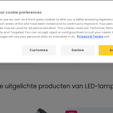
oducten
our cookie preferences
e use our own and third-party cookies to offer you a better browsing experienc
ch areas of the site have been visited and to continue to improve it. Your per
es may be used for ad personalisation. The cookies used are: Technical, Perf
ty and Targeted. You can accept, reject or configure them to suit your needs. 
gelichte
ogle will use your personal data as indicated in its
Privacy & Terms
site.
SINAI
HARLEM
ies
Customise
Decline
A
NEOVILA
VILLA
e uitgelichte producten van
LED-lampe