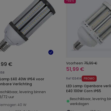
-32%
,99 €
Voorheen
75,99 €
51,99 €
458
Ref
103414
PROMO
Lamp E40 40W IP64 voor
nbare Verlichting
LED Lamp Openbare verli
E40 100W Corn IP65
eschikbaar, levering binnen
8/72 uur
Beschikbaar, levering b
werkdagen
Vermogen
40 W