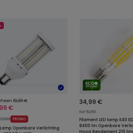
%
rheen
19,39 €
34,99 €
,99 €
Ref
152151
103368
PROMO
Filament LED lamp E40 
8400 lm Openbare Verlic
 Lamp Openbare Verlichting
Hoog Rendement 210 lm