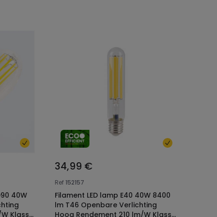
34,99 €
Ref
152157
ED90 40W
Filament LED lamp E40 40W 8400
hting
lm T46 Openbare Verlichting
/W Klasse
Hoog Rendement 210 lm/W Klasse