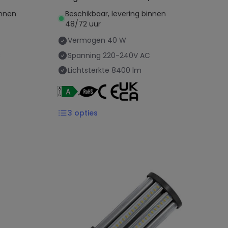
A
innen
Beschikbaar, levering binnen
48/72 uur
Vermogen
40 W
C
Spanning
220-240V AC
Lichtsterkte
8400 lm
3
opties