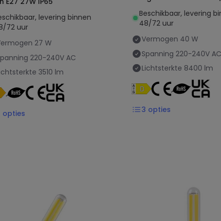
n E27 27W IP65
A
Beschikbaar, levering b
eschikbaar, levering binnen
48/72 uur
8/72 uur
Vermogen
40 W
Vermogen
27 W
Spanning
220-240V A
Spanning
220-240V AC
Lichtsterkte
8400 lm
ichtsterkte
3510 lm
3
opties
2
opties