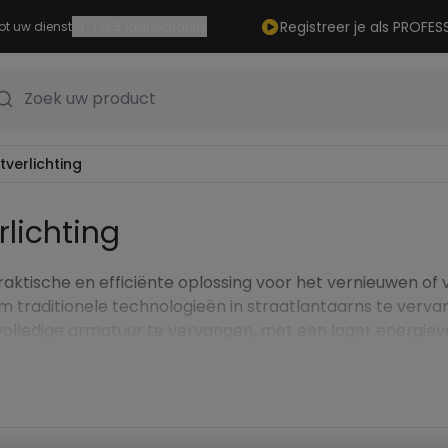
|
Registreer je als PROFES
ot uw dienst
Tot 5 jaar Garantie
Zoek uw product
verlichting
lichting
raktische en efficiënte oplossing voor het vernieuwen o
 om traditionele technologieën in straatlantaarns te ver
lledige armatuur te vervangen, met een lager energieverb