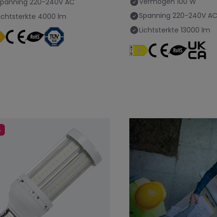
Vermogen
100 W
Spanning
220-240V AC
Spanning
220-240V A
ichtsterkte
4000 lm
Lichtsterkte
13000 lm
%