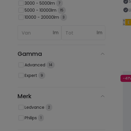
3000 - 5000lm
7
L
5000 - 10000lm
15
10000 - 20000lm
3
lm
lm
Gamma
Advanced
14
Expert
9
-41
Merk
Ledvance
2
Philips
1