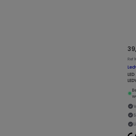
39
Ref
Led
LED Lamp 
LED
B
w
L