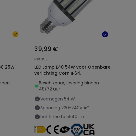
39,99 €
Ref
398
T38 25W
LED Lamp E40 54W voor Openbare
verlichting Corn IP64.
innen
Beschikbaar, levering binnen
48/72 uur
Vermogen
54 W
C
Spanning
220-240V AC
Lichtsterkte
5940 lm