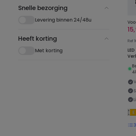
Snelle bezorging
Levering binnen 24/48u
Voo
15
Heeft korting
Ref
LED
Met korting
B
4
L