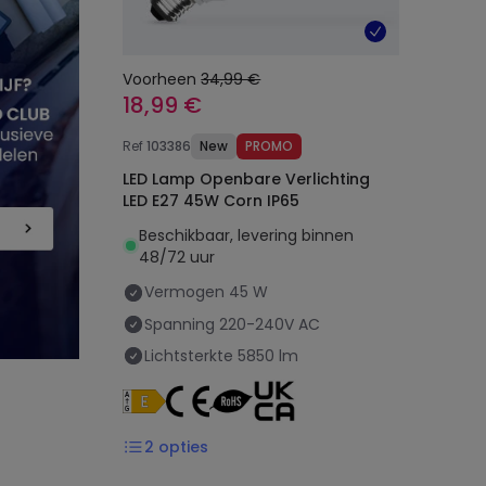
Voorheen
34,99 €
18,99 €
Ref
103386
New
PROMO
LED Lamp Openbare Verlichting
LED E27 45W Corn IP65
Beschikbaar, levering binnen
48/72 uur
Vermogen
45 W
Spanning
220-240V AC
Lichtsterkte
5850 lm
2
opties