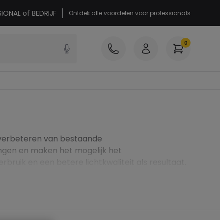
SIONAL of BEDRIJF
Ontdek alle voordelen voor professionals
0
f verbeteren van bestaande
vangen en maken het mogelijk het
ruik en een betere lichtkwaliteit als resultaat.