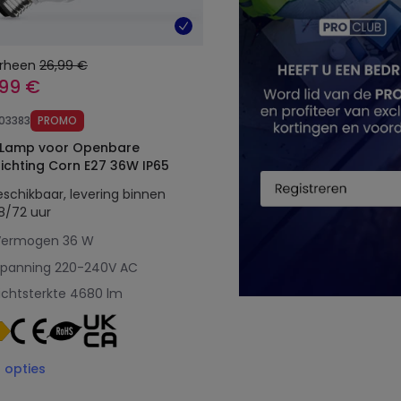
rheen
26,99 €
,99 €
103383
PROMO
 Lamp voor Openbare
Verlichting Corn E27 36W IP65
eschikbaar, levering binnen
8/72 uur
Vermogen
36 W
Spanning
220-240V AC
ichtsterkte
4680 lm
3
opties