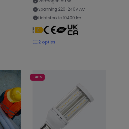
Vermogen
80 W
C
Spanning
220-240V AC
Lichtsterkte
10400 lm
2
opties
-46%