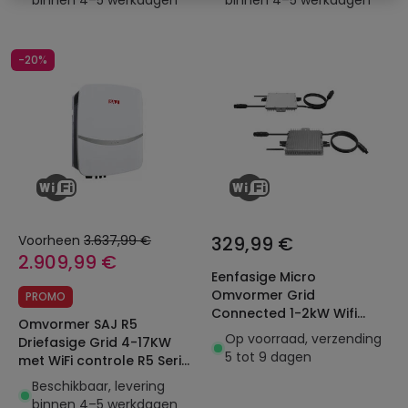
binnen 4–5 werkdagen
binnen 4–5 werkdagen
-20%
Voorheen
3.637,99 €
329,99 €
2.909,99 €
Eenfasige Micro
Omvormer Grid
PROMO
Connected 1-2kW Wifi
Omvormer SAJ R5
bediening
Op voorraad, verzending
Driefasige Grid 4-17KW
5 tot 9 dagen
met WiFi controle R5 Serie
MPPT
Beschikbaar, levering
binnen 4–5 werkdagen