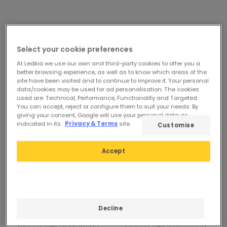
-37%
-20%
Select your cookie preferences
At Ledkia we use our own and third-party cookies to offer you a
better browsing experience, as well as to know which areas of the
site have been visited and to continue to improve it. Your personal
data/cookies may be used for ad personalisation. The cookies
used are: Technical, Performance, Functionality and Targeted.
You can accept, reject or configure them to suit your needs. By
giving your consent, Google will use your personal data as
indicated in its
Privacy & Terms
site.
Customise
Voorheen
2.128,99 €
Voorheen
2.174,99 €
1.344,99 €
1.739,99 €
Accept
PROMO
PROMO
Zonne-energie Omvormer
SAJ WiFi Enkelfasige
SAJ R6 Netinjectie 20-40
omvormer op het
kW met 3-fase Wifi
elektriciteitsnet serie R5 1,5
Decline
controle
tot 8 kW met Wifi
Beschikbaar, levering
Beschikbaar, levering