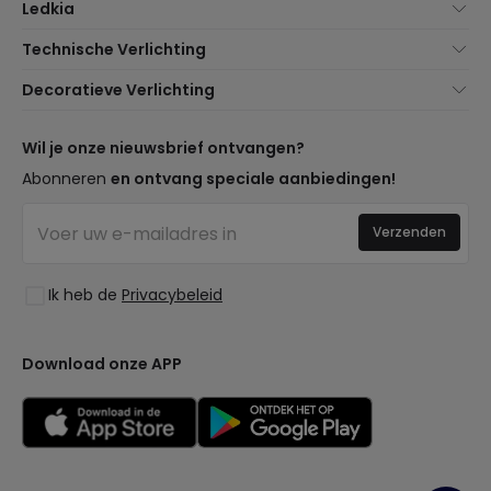
Ledkia
Over Ons
Technische Verlichting
Klantenservice
Noviteiten verlichting
Decoratieve Verlichting
Verzendmethoden
Merken
Noviteiten Lampen
Betaalmethoden
Soorten Lampvoeten
Trends
Wil je onze nieuwsbrief ontvangen?
Bent u een Professional?
LED Besparingscalculator
Premium Decoratiemerken
Abonneren
en ontvang speciale aanbiedingen!
Veelgestelde Vragen (FAQ)
Begrotingen
Nieuwe Decoraties
Inloggen
Bedrijfsverlichting
Verzenden
Ruimtes
Uitverkoop OutLED
Stijlen
Ik heb de
Privacybeleid
Collecties
LoveYouGreen
Download onze APP