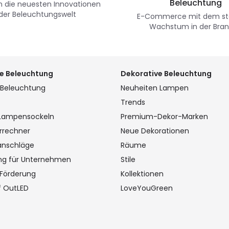
Beleuchtung
n die neuesten Innovationen
 der Beleuchtungswelt
E-Commerce mit dem st
Wachstum in der Bra
e Beleuchtung
Dekorative Beleuchtung
 Beleuchtung
Neuheiten Lampen
Trends
 Lampensockeln
Premium-Dekor-Marken
rrechner
Neue Dekorationen
anschläge
Räume
ng für Unternehmen
Stile
 Förderung
Kollektionen
f OutLED
LoveYouGreen