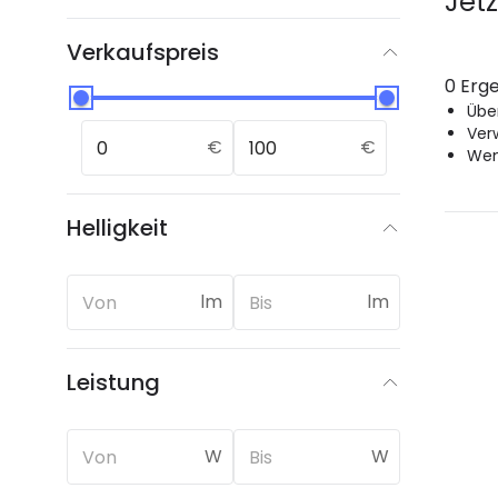
Jet
Verkaufspreis
0 Erge
Über
Ver
€
€
Wen
Helligkeit
lm
lm
Leistung
W
W