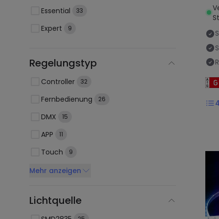
V
Essential
33
St
Expert
9
S
Regelungstyp
R
Controller
32
Fernbedienung
26
DMX
15
APP
11
Touch
9
Mehr anzeigen
Lichtquelle
SMD2835
25