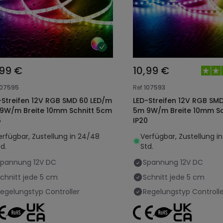
,99 €
10,99 €
107595
Ref
107593
-Streifen 12V RGB SMD 60 LED/m
LED-Streifen 12V RGB SM
9W/m Breite 10mm Schnitt 5cm
5m 9W/m Breite 10mm Sc
5
IP20
erfügbar, Zustellung in 24/48
Verfügbar, Zustellung i
d.
Std.
Spannung
12V DC
Spannung
12V DC
chnitt jede
5 cm
Schnitt jede
5 cm
egelungstyp
Controller
Regelungstyp
Controlle