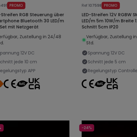
6491
PROMO
Ref
107598
PROMO
-Streifen RGB Steuerung über
LED-Streifen 12V RGBW S
rtphone Bluetooth 30 LED/m
LED/m 5m 10W/m Breite
Set mit Netzgerät
Schnitt 5cm IP20
erfügbar, Zustellung in 24/48
Verfügbar, Zustellung i
d.
Std.
Spannung
12V DC
Spannung
12V DC
chnitt jede
10 cm
Schnitt jede
5 cm
egelungstyp
APP
Regelungstyp
Controlle
%
-24%