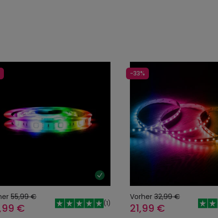
-33%
her
55,99 €
Vorher
32,99 €
(
1
)
,99 €
21,99 €