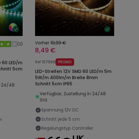
Vorher
10,99 €
(
2
)
8,49 €
Ref
107556
PROMO
D 60 LED/m
hnitt 5cm
LED-Streifen 12V SMD 60 LED/m 5m
5W/m 400lm/m Breite 8mm
Schnitt 5cm IP65
n 24/48
Verfügbar, Zustellung in 24/48
Std.
Spannung
12V DC
Schnitt jede
5 cm
r
Regelungstyp
Controller