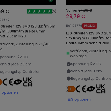
59 €
Vorher
34,99 €
(
5
)
29,79 €
107547
Ref
103776
PROMO
-Streifen 12V SMD 120 LED/m 5m
/m 1000lm/m Breite 8mm
LED-Streifen 12V SMD 20
nitt 2.5cm IP20
5m 18W/m 1700lm/m Dop
Breite 16mm Schnitt alle
erfügbar, Zustellung in 24/48
d.
Verfügbar, Zustellung in
Werktage
Spannung
12V DC
Spannung
12V DC
chnitt jede
2.5 cm
Schnitt jede
3 cm
egelungstyp
Controller
Regelungstyp
Controlle
4
optionen
3
optionen