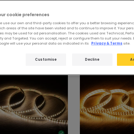
gen
von
180 Produkte
31
our cookie preferences
e use our own and third-party cookies to offer you a better browsing experienc
ch areas of the site have been visited and to continue to improve it. Your per
es may be used for ad personalisation. The cookies used are: Technical, Perf
zt entdecken:
LED Streifen 12V DC
ty and Targeted. You can accept, reject or configure them to suit your needs. 
ogle will use your personal data as indicated in its
Privacy & Terms
site.
Customise
Decline
A
-15%