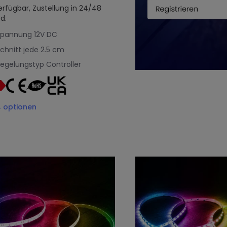
erfügbar, Zustellung in 24/48
d.
Spannung
12V DC
chnitt jede
2.5 cm
egelungstyp
Controller
4
optionen