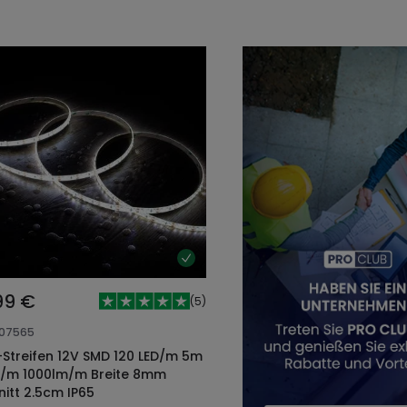
,99 €
(
5
)
107565
-Streifen 12V SMD 120 LED/m 5m
/m 1000lm/m Breite 8mm
nitt 2.5cm IP65