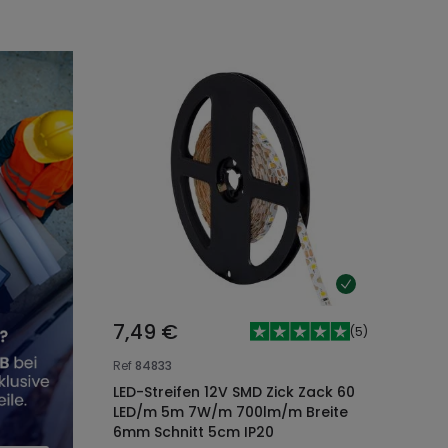
7,49 €
(
5
)
Ref
84833
LED-Streifen 12V SMD Zick Zack 60
LED/m 5m 7W/m 700lm/m Breite
6mm Schnitt 5cm IP20