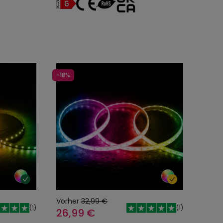
-18%
Vorher
32,99 €
(
1
)
(
1
)
26,99 €