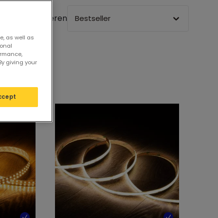
Sortieren
Bestseller
e, as well as
sonal
ormance,
By giving your
ccept