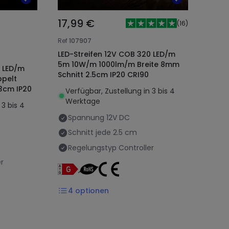
17,99 €
(
16
)
Ref
107907
LED-Streifen 12V COB 320 LED/m
5m 10W/m 1000lm/m Breite 8mm
4 LED/m
Schnitt 2.5cm IP20 CRI90
pelt
 3cm IP20
Verfügbar, Zustellung in 3 bis 4
Werktage
 3 bis 4
Spannung
12V DC
Schnitt jede
2.5 cm
Regelungstyp
Controller
r
4
optionen