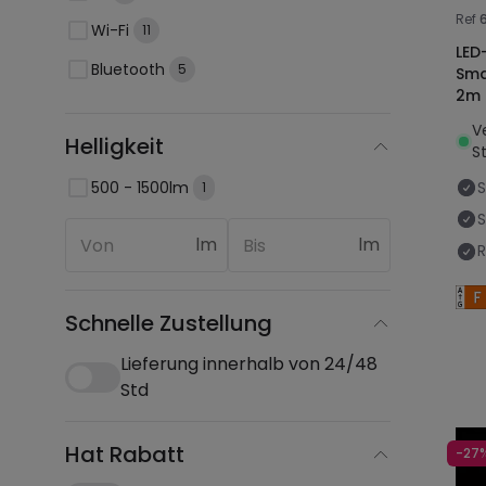
Ref
Wi-Fi
11
LED
Bluetooth
5
Sma
2m 
V
Helligkeit
St
500 - 1500lm
1
S
lm
lm
R
Schnelle Zustellung
Lieferung innerhalb von 24/48
Std
Hat Rabatt
-27