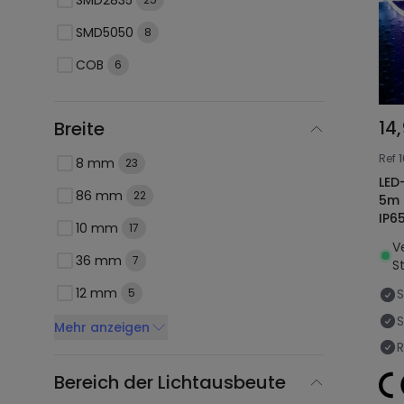
SMD5050
8
COB
6
14
Breite
Ref
8 mm
23
LED
86 mm
22
5m 
IP6
10 mm
17
V
36 mm
7
St
12 mm
5
S
Mehr anzeigen
R
Bereich der Lichtausbeute