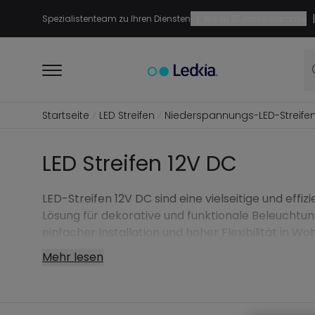
|
|
Spezialistenteam zu Ihren Diensten
Bis zu 10 Jahre Garantie
Startseite
LED Streifen
Niederspannungs-LED-Streife
LED Streifen 12V DC
LED-Streifen 12V DC sind eine vielseitige und effiz
Lösung für dekorative und funktionale Beleuchtun
einfacher Installation und hoher Flexibilität in Wo
und professionellen Projekten.
Mehr lesen