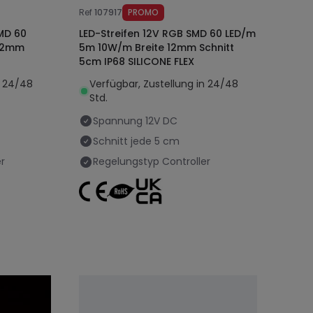
Ref
107917
PROMO
MD 60
LED-Streifen 12V RGB SMD 60 LED/m
 12mm
5m 10W/m Breite 12mm Schnitt
5cm IP68 SILICONE FLEX
n 24/48
Verfügbar, Zustellung in 24/48
Std.
Spannung
12V DC
Schnitt jede
5 cm
r
Regelungstyp
Controller