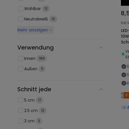
Wählbar
12
8,
Neutralweiß
10
Ref
Mehr anzeigen
LED
10W
Sch
Verwendung
V
St
Innen
189
Außen
11
S
R
Schnitt jede
5 cm
17
2.5 cm
12
3 cm
3