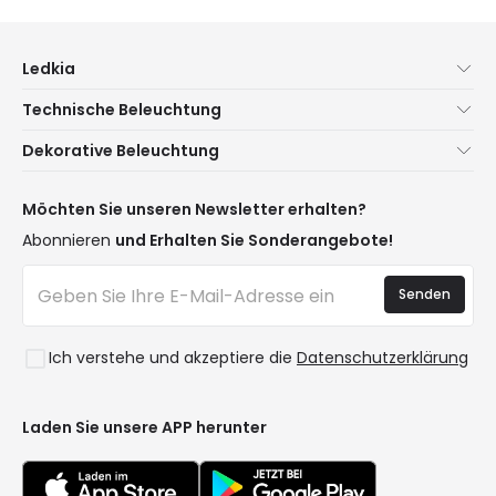
Ledkia
Über uns
Technische Beleuchtung
Kundenservice
Neuheiten Beleuchtung
Dekorative Beleuchtung
Versandmethoden
Marken
Neuheiten Lampen
Zahlungsmethoden
Arten von Lampensockeln
Trends
Möchten Sie unseren Newsletter erhalten?
Sind Sie ein Profi?
LED-Einsparrechner
Premium-Dekor-Marken
Abonnieren
und Erhalten Sie Sonderangebote!
Häufig gestellte Fragen (FAQ)
Kostenvoranschläge
Neue Dekorationen
Anmelden
Beleuchtung für Unternehmen
Senden
Räume
Staatliche Förderung
Stile
Ausverkauf OutLED
Ich verstehe und akzeptiere die
Datenschutzerklärung
Kollektionen
LoveYouGreen
Laden Sie unsere APP herunter