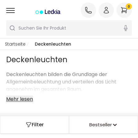
0
Suchen Sie Ihr Produkt
Startseite
Deckenleuchten
Deckenleuchten
Deckenleuchten bilden die Grundlage der
Allgemeinbeleuchtung und verteilen das Licht
angenehm im gesamten Raum.
Mehr lesen
Filter
Bestseller
Select your cookie preferences
At Ledkia we use our own and third-party cookies to offer you a