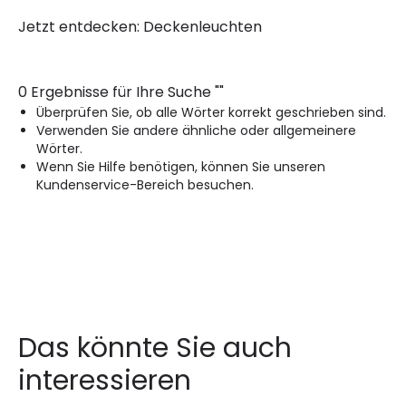
better browsing experience, as well as to know which areas of the
Jetzt entdecken:
Deckenleuchten
site have been visited and to continue to improve it. Your personal
data/cookies may be used for ad personalisation. The cookies
used are: Technical, Performance, Functionality and Targeted.
You can accept, reject or configure them to suit your needs. By
0 Ergebnisse für Ihre Suche
"
"
giving your consent, Google will use your personal data as
indicated in its
Privacy & Terms
site.
Customise
Überprüfen Sie, ob alle Wörter korrekt geschrieben sind.
Verwenden Sie andere ähnliche oder allgemeinere
Wörter.
Accept
Wenn Sie Hilfe benötigen, können Sie unseren
Kundenservice-Bereich besuchen.
Decline
Das könnte Sie auch
interessieren