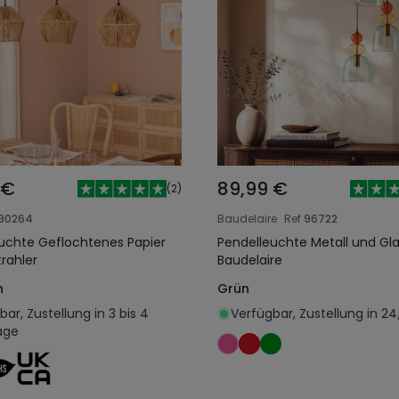
 €
89,99 €
(
2
)
90264
Baudelaire
Ref
96722
uchte Geflochtenes Papier
Pendelleuchte Metall und Gla
trahler
Baudelaire
h
Grün
ar, Zustellung in 3 bis 4
Verfügbar, Zustellung in 24
age