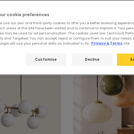
our cookie preferences
e use our own and third-party cookies to offer you a better browsing experienc
ch areas of the site have been visited and to continue to improve it. Your per
es may be used for ad personalisation. The cookies used are: Technical, Perf
ty and Targeted. You can accept, reject or configure them to suit your needs. 
ogle will use your personal data as indicated in its
Privacy & Terms
site.
Customise
Decline
A