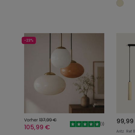
-23%
Vorher
137,99 €
99,99
(
1
)
105,99 €
Aritz
Ref
1