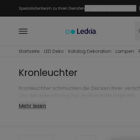
|
|
Spezialistenteam zu Ihren Diensten
Bis zu 10 Jahre Garantie
Startseite
LED Deko
Katalog Dekoration
Lampen
Kronleuchter
Kronleuchter schmücken die Decken Ihrer versch
von der Beleuchtung der großen Bälle inspiriert.
Mehr lesen