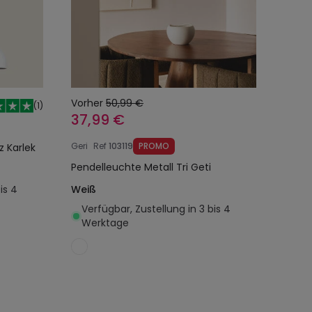
Vorher
50,99 €
(
1
)
37,99 €
Geri
Ref
103119
PROMO
z Karlek
Pendelleuchte Metall Tri Geti
is 4
Weiß
Verfügbar, Zustellung in 3 bis 4
Werktage
egen
In den Warenkorb legen