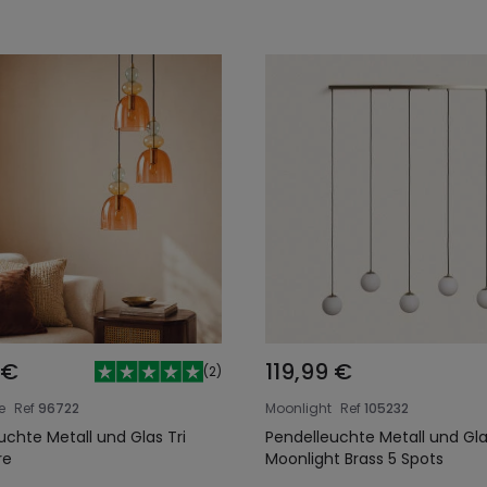
 €
119,99 €
(
2
)
e
Ref
96722
Moonlight
Ref
105232
uchte Metall und Glas Tri
Pendelleuchte Metall und Gl
re
Moonlight Brass 5 Spots