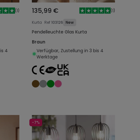
135,99 €
(
1
)
(
1
)
Kurta
Ref
103126
New
Pendelleuchte Glas Kurta
Braun
is 4
Verfügbar, Zustellung in 3 bis 4
Werktage
egen
In den Warenkorb legen
-7%