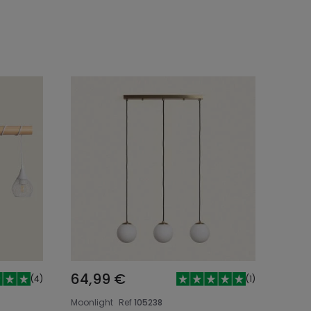
egen
In den Warenkorb legen
64,99 €
(
4
)
(
1
)
Moonlight
Ref
105238