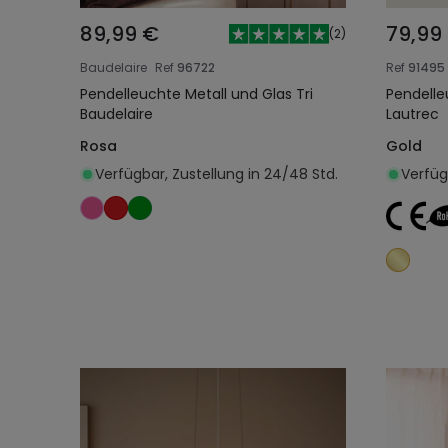
89,99 €
79,99
(
2
)
Baudelaire
Ref
96722
Ref
91495
Pendelleuchte Metall und Glas Tri
Pendelle
Baudelaire
Lautrec
Rosa
Gold
Verfügbar, Zustellung in 24/48 Std.
Verfüg
In den Warenkorb legen