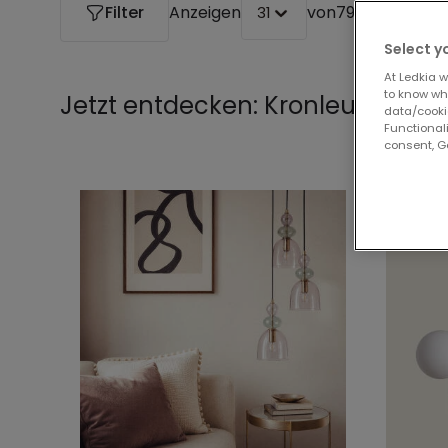
Filter
Anzeigen
von
79 Produkte
31
Select y
At Ledkia w
to know whi
Jetzt entdecken:
Kronleuchter
data/cooki
Functionali
consent, Go