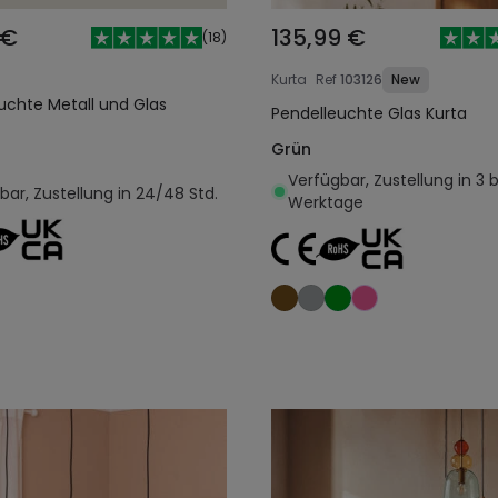
 €
135,99 €
(
18
)
Kurta
Ref
103126
New
uchte Metall und Glas
Pendelleuchte Glas Kurta
Grün
Verfügbar, Zustellung in 3 b
bar, Zustellung in 24/48 Std.
Werktage
In den Warenkorb legen
In den Warenkorb l