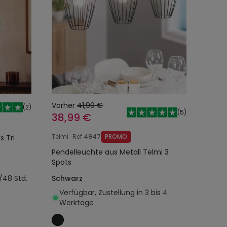
Vorher
41,99 €
(
2
)
(
5
)
38,99 €
Telmi
Ref
4947
PROMO
s Tri
Pendelleuchte aus Metall Telmi 3
Spots
/48 Std.
Schwarz
Verfügbar, Zustellung in 3 bis 4
Werktage