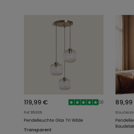
119,99 €
89,99
(
3
)
Ref
95306
Baudelair
Pendelleuchte Glas Tri Wilde
Pendelle
Baudelai
Transparent