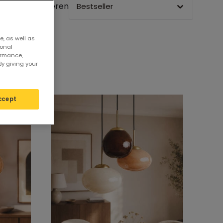
Sortieren
Bestseller
e, as well as
sonal
ormance,
By giving your
ccept