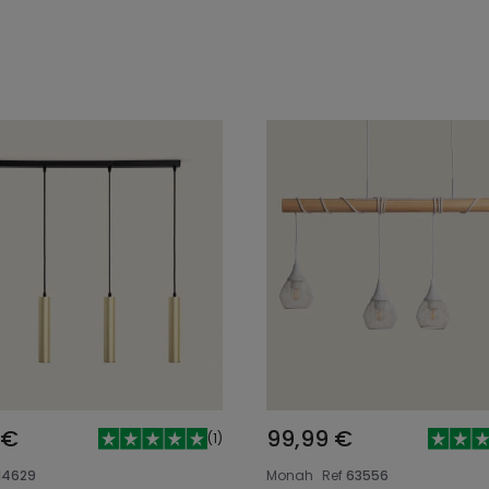
In den Warenkorb legen
In den Warenkorb l
 €
99,99 €
(
1
)
14629
Monah
Ref
63556