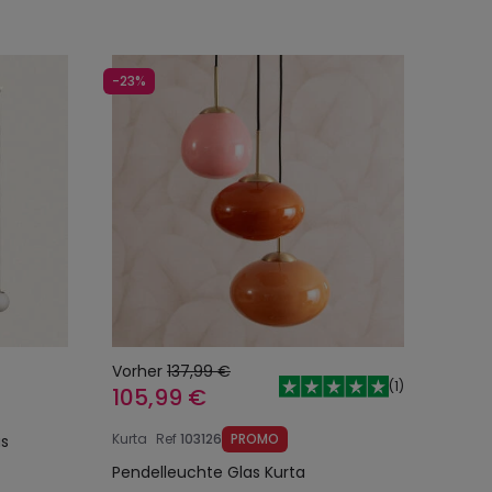
-23%
Vorher
137,99 €
(
1
)
105,99 €
Kurta
Ref
103126
PROMO
as
Pendelleuchte Glas Kurta