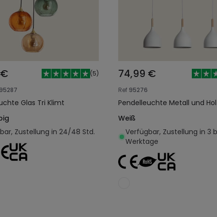
 €
74,99 €
(
5
)
95287
Ref
95276
uchte Glas Tri Klimt
Pendelleuchte Metall und Hol
big
Weiß
bar, Zustellung in 24/48 Std.
Verfügbar, Zustellung in 3 b
Werktage
In den Warenkorb legen
In den Warenkorb l