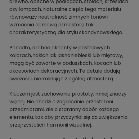
drewno, obecne w podłogach, stołach, krzesłach
czy lampach. Naturalne ciepło tego materiału
równoważy neutralność zimnych tonów i
wzmacnia domową atmosferę tak
charakterystyczną dla stylu skandynawskiego.
Ponadto, drobne akcenty w pastelowych
kolorach, takich jak jasnoniebieski lub miętowy,
mogą być zawarte w poduszkach, kocach lub
akcesoriach dekoracyjnych. Te detale dodają
świeżości, nie kolidując z ogólną atmosferą.
Kluczem jest zachowanie prostoty: mniej znaczy
więcej. Nie chodzi o zagracanie przestrzeni
przedmiotami, ale o staranny dobór każdego
elementu, tak aby przyczyniał się do zwiększenia
przejrzystości i harmonii wizualnej.