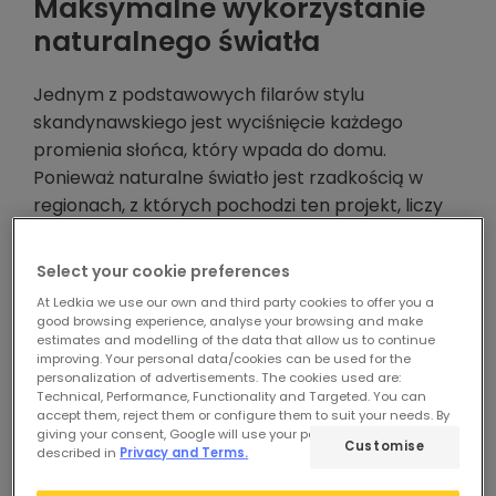
Maksymalne wykorzystanie
naturalnego światła
Jednym z podstawowych filarów stylu
skandynawskiego jest wyciśnięcie każdego
promienia słońca, który wpada do domu.
Ponieważ naturalne światło jest rzadkością w
regionach, z których pochodzi ten projekt, liczy
się każde okno i każde odbicie.
Select your cookie preferences
Układ przestrzeni został zaprojektowany w
At Ledkia we use our own and third party cookies to offer you a
jasnym celu: aby zapewnić niezakłócony
good browsing experience, analyse your browsing and make
przepływ światła. Meble są zwykle umieszczane
estimates and modelling of the data that allow us to continue
improving. Your personal data/cookies can be used for the
w sposób, który nie blokuje dostępu światła, a
personalization of advertisements. The cookies used are:
preferowane są otwarte struktury, w których
Technical, Performance, Functionality and Targeted. You can
accept them, reject them or configure them to suit your needs. By
pokoje są wizualnie połączone.
giving your consent, Google will use your personal data as
Customise
described in
Privacy and Terms.
Kolory również odgrywają kluczową rolę. Ściany