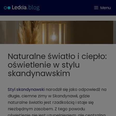
Przejdź
Menu
do
treści
Naturalne światło i ciepło:
oświetlenie w stylu
skandynawskim
Styl skandynawski
narodził się jako odpowiedź na
długie, ciemne zimy w Skandynawii, gdzie
naturalne światło jest rzadkością i staje się
niezbędnym zasobem. Z tego powodu
oświetlenie nie jest uzupełnieniem, ale centralną