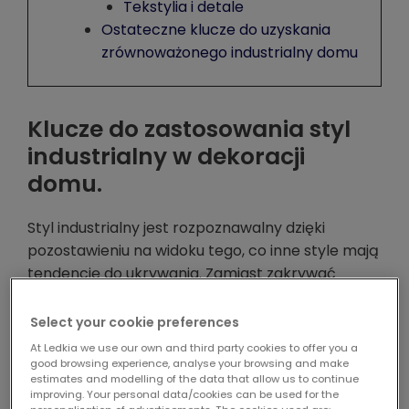
Tekstylia i detale
Ostateczne klucze do uzyskania
zrównoważonego industrialny domu
Klucze do zastosowania styl
industrialny w dekoracji
domu.
Styl industrialny jest rozpoznawalny dzięki
pozostawieniu na widoku tego, co inne style mają
tendencję do ukrywania. Zamiast zakrywać
ściany, sufity lub instalacje, wykorzystuje swoją
obecność jako część wystroju wnętrza. Jego
Select your cookie preferences
atrakcyjność polega właśnie na tej materialnej
At Ledkia we use our own and third party cookies to offer you a
szczerości. Nie szuka doskonałych powierzchni
good browsing experience, analyse your browsing and make
estimates and modelling of the data that allow us to continue
lub nadmiernie wypolerowanych wykończeń, ale
improving. Your personal data/cookies can be used for the