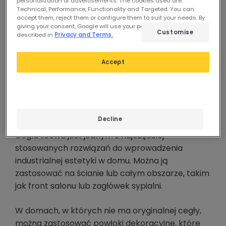
tekstur z charakterem.
personalization of advertisements. The cookies used are:
Technical, Performance, Functionality and Targeted. You can
accept them, reject them or configure them to suit your needs. By
WYKORZYSTANIE MATERIAŁÓW
giving your consent, Google will use your personal data as
Customise
described in
Privacy and Terms.
BUDOWLANYCH, TAKICH JAK CEGŁA,
BELKI I RURY.
Accept
Poniżej znajduje się analiza najczęściej
stosowanych materiałów w stylu industrialnym:
Cegła licowa
Decline
Cegła licowa jest jednym z najczęściej
stosowanych rozwiązań do wprowadzenia
industrialnej estetyki w domu. Można ją
zastosować na ścianie lub całym obszarze, takim
jak front salonu lub zagłówek sypialni.
W domach, w których nie ma oryginalnej cegły,
można zastosować powłoki dekoracyjne, które