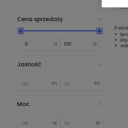
Nas
Cena sprzedaży
0 wyn
Spr
Uży
zł
zł
Jeś
Jasność
lm
lm
Moc
W
W