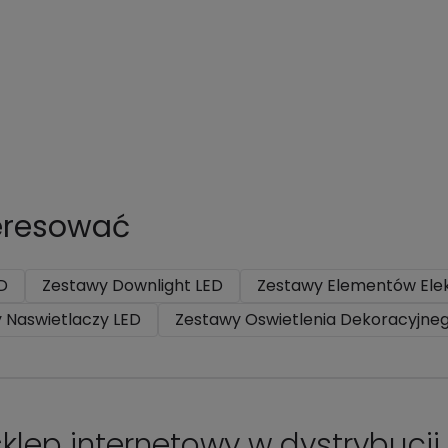
teresować
D
Zestawy Downlight LED
Zestawy Elementów Ele
 Naswietlaczy LED
Zestawy Oswietlenia Dekoracyjne
klep internetowy w dystrybucji 