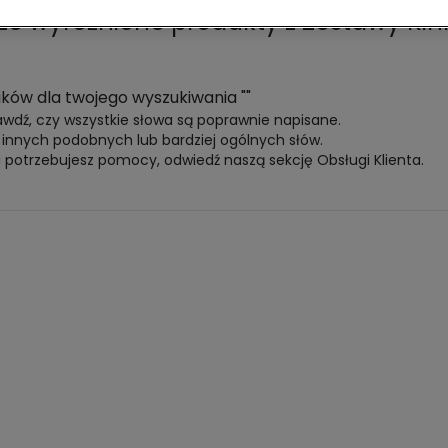
ze wyróżnione produkty z
Zestawy Kin
ików dla twojego wyszukiwania
"
"
awdź, czy wszystkie słowa są poprawnie napisane.
j innych podobnych lub bardziej ogólnych słów.
li potrzebujesz pomocy, odwiedź naszą sekcję Obsługi Klienta.