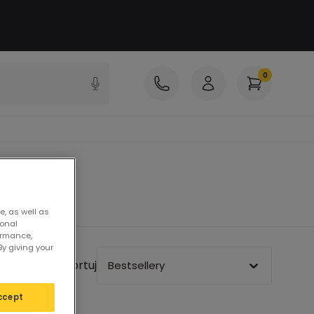
0
e, as well as
sonal
ormance,
By giving your
Sortuj
Bestsellery
ccept