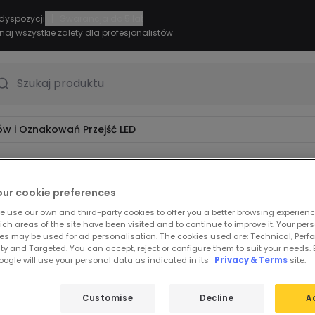
|
dyspozycji
Gwarancja do 5 lat
naj wszystkie zalety dla profesjonalistów
Szukaj produktu
ów i Oznakowań Przejść LED
owań Przejść LED
our cookie preferences
e use our own and third-party cookies to offer you a better browsing experienc
ch areas of the site have been visited and to continue to improve it. Your per
es may be used for ad personalisation. The cookies used are: Technical, Perf
ty and Targeted. You can accept, reject or configure them to suit your needs. 
ogle will use your personal data as indicated in its
Privacy & Terms
site.
Customise
Decline
A