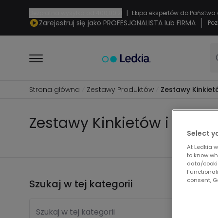
|
Bezpłatna wysyłka od
400,00 zł
Ekipa ekspertów do Państwa 
Zarejestruj się jako PROFESJONALISTA lub FIRMA
Poz
Strona główna
Zestawy Produktów
Zestawy Kinkiet
Zestawy Kinkietów i Oznak
Select y
At Ledkia w
to know whi
data/cooki
Functionali
consent, Go
Szukaj w tej kategorii
Szukaj w tej kategorii