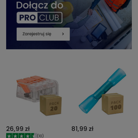
26,99 zł
81,99 zł
(
10
)