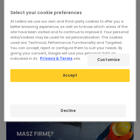
Select your cookie preferences
At Ledkia we use our own and third-party cookies to offer you a
better browsing experience, as well as to know which areas of the
site have been visited and to continue to improve it. Your personal
data/cookies may be used for ad personalisation. The cookies
used are: Technical, Performance, Functionality and Targeted.
You can accept, reject or configure them to suit your needs. By
giving your consent, Google will use your personal data as
indicated in its
Privacy & Terms
site.
Customise
8,19 zł
48,99 zł
ESSENTIAL
Zestaw 50 Sztuk Złączek
Accept
Termokurczliwych BHT 2
Zestaw 100 Opasek
Dostępny, dostawa w
Zaciskowych
ciągu 48/72 godzin
Dostępny, dostawa w
ciągu 48/72 godzin
Decline