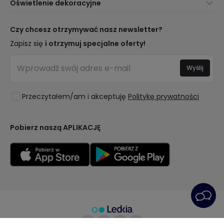
Oświetlenie dekoracyjne
Metody Dostawy
Marki
Nowości dotyczące lamp
Metody Płatności
Rodzaje Gwintów Żarówek
Trendy
Czy chcesz otrzymywać nasz newsletter?
Jesteś Profesjonalistą?
Kalkulator Oszczędności LED
Najlepsze Marki
Zapisz się
i otrzymuj specjalne oferty!
Najczęściej Zadawane Pytania (FAQ)
Kosztorysy
Nowości Dekoracyjne
Zaloguj się
Oświetlenie dla firm
Wyślij
Pomieszczenia
Wyprzedaż OutLED
Style
Przeczytałem/am i akceptuję
Politykę prywatności
Kolekcje
LoveYouGreen
Pobierz naszą APLIKACJĘ