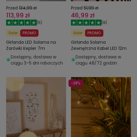
Przed
134,99 zł
Przed
51,99 zł
113,99 zł
46,99 zł
(
5
)
(
8
)
Solar
PROMO
Solar
PROMO
Girlanda LED Solarna na
Girlanda Solarna
Żarówki Kepler 7m
Zewnętrzna Kabel LED 12m
Dostępny, dostawa w
Dostępny, dostawa w
ciągu 3–5 dni roboczych
ciągu 48/72 godzin
-28%