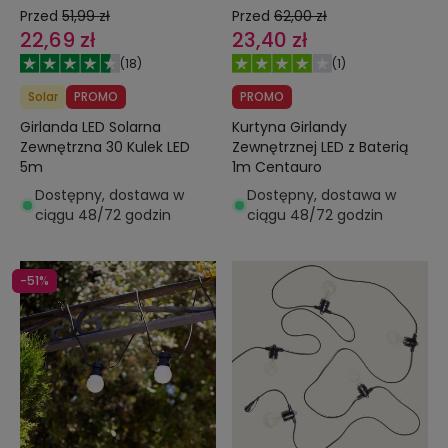
Przed
51,99 zł
Przed
62,00 zł
22,69 zł
23,40 zł
(
18
)
(
1
)
Solar
PROMO
PROMO
Girlanda LED Solarna
Kurtyna Girlandy
Zewnętrzna 30 Kulek LED
Zewnętrznej LED z Baterią
5m
1m Centauro
Dostępny, dostawa w
Dostępny, dostawa w
ciągu 48/72 godzin
ciągu 48/72 godzin
-51%