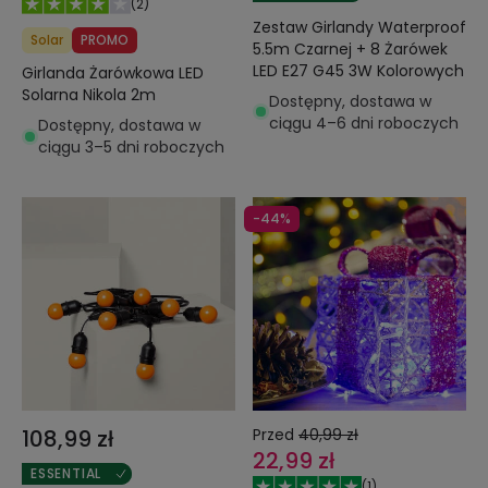
(
2
)
Zestaw Girlandy Waterproof
Solar
PROMO
5.5m Czarnej + 8 Żarówek
LED E27 G45 3W Kolorowych
Girlanda Żarówkowa LED
Solarna Nikola 2m
Dostępny, dostawa w
ciągu 4–6 dni roboczych
Dostępny, dostawa w
ciągu 3–5 dni roboczych
-44%
108,99 zł
Przed
40,99 zł
22,99 zł
ESSENTIAL
(
1
)