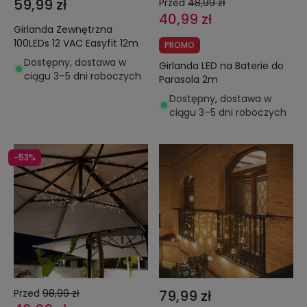
59,99 zł
Przed
48,99 zł
40,99 zł
Girlanda Zewnętrzna
100LEDs 12 VAC Easyfit 12m
PROMO
Dostępny, dostawa w
Girlanda LED na Baterie do
ciągu 3–5 dni roboczych
Parasola 2m
Dostępny, dostawa w
ciągu 3–5 dni roboczych
-53%
Przed
98,99 zł
79,99 zł