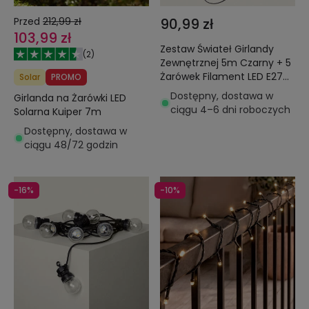
Przed
212,99 zł
90,99 zł
103,99 zł
Zestaw Świateł Girlandy
(
2
)
Zewnętrznej 5m Czarny + 5
Żarówek Filament LED E27
Solar
PROMO
24V
Dostępny, dostawa w
Girlanda na Żarówki LED
ciągu 4–6 dni roboczych
Solarna Kuiper 7m
Dostępny, dostawa w
ciągu 48/72 godzin
-16%
-10%