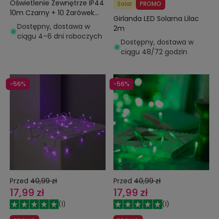
Oświetlenie Zewnętrze IP44
Solar
PROMO
10m Czarny + 10 Żarówek
Girlanda LED Solarna Lilac
Filament LED E27 24V
Dostępny, dostawa w
2m
ciągu 4–6 dni roboczych
Dostępny, dostawa w
ciągu 48/72 godzin
-56%
-56%
Przed
40,99 zł
Przed
40,99 zł
17,99 zł
17,99 zł
(
1
)
(
1
)