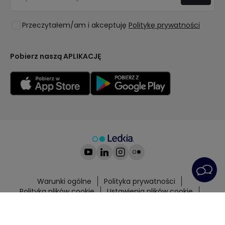
Wyprzedaż OutLED
Style
Przeczytałem/am i akceptuję
Politykę prywatności
Kolekcje
LoveYouGreen
Pobierz naszą APLIKACJĘ
Warunki ogólne
Polityka prywatności
Polityka plików cookie
Ustawienia plików cookie
Serwis posprzedażowy
Ogłoszenie prawne
© All rights reserved | PRISMICA S.L. - VAT