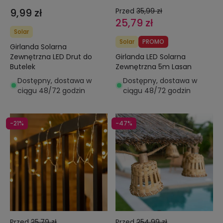
9,99 zł
Przed
35,99 zł
25,79 zł
Solar
Solar
PROMO
Girlanda Solarna
Zewnętrzna LED Drut do
Girlanda LED Solarna
Butelek
Zewnętrzna 5m Lasan
Dostępny, dostawa w
Dostępny, dostawa w
ciągu 48/72 godzin
ciągu 48/72 godzin
-21%
-47%
Przed
25,79 zł
Przed
254,99 zł