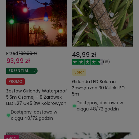
Przed
103,99 zł
48,99 zł
93,99 zł
(
18
)
ESSENTIAL
Solar
Girlanda LED Solarna
PROMO
Zewnętrzna 30 Kulek LED
Zestaw Girlandy Waterproof
5m
5.5m Czarnej + 8 Żarówek
Dostępny, dostawa w
LED E27 G45 3W Kolorowych
ciągu 48/72 godzin
Dostępny, dostawa w
ciągu 48/72 godzin
-40%