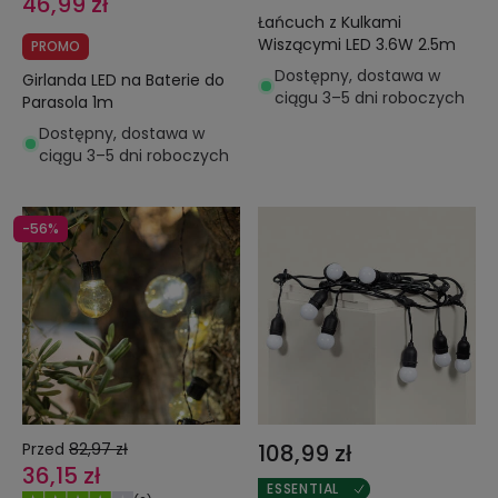
46,99 zł
Łańcuch z Kulkami
Wiszącymi LED 3.6W 2.5m
PROMO
Dostępny, dostawa w
Girlanda LED na Baterie do
ciągu 3–5 dni roboczych
Parasola 1m
Dostępny, dostawa w
ciągu 3–5 dni roboczych
-56%
Przed
82,97 zł
108,99 zł
36,15 zł
ESSENTIAL