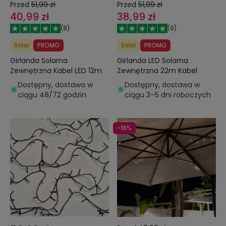
Przed
51,99 zł
Przed
51,99 zł
40,99 zł
38,99 zł
(
8
)
(
9
)
Solar
PROMO
Solar
PROMO
Girlanda Solarna
Girlanda LED Solarna
Zewnętrzna Kabel LED 12m
Zewnętrzna 22m Kabel
Dostępny, dostawa w
Dostępny, dostawa w
ciągu 48/72 godzin
ciągu 3–5 dni roboczych
-16%