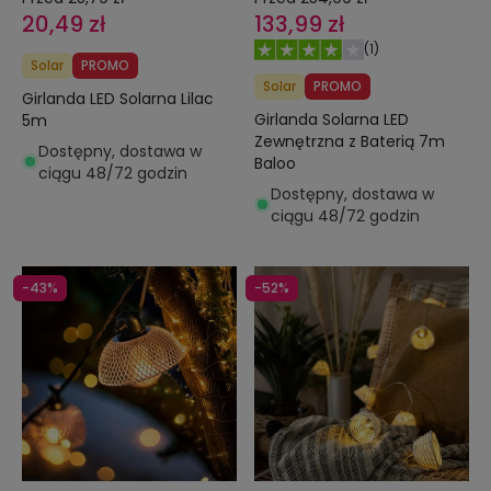
20,49 zł
133,99 zł
(
1
)
Solar
PROMO
Solar
PROMO
Girlanda LED Solarna Lilac
Girlanda Solarna LED
5m
Zewnętrzna z Baterią 7m
Dostępny, dostawa w
Baloo
ciągu 48/72 godzin
Dostępny, dostawa w
ciągu 48/72 godzin
-43%
-52%