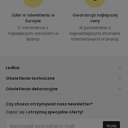
Lider w oświetleniu w
Gwarancja najlepszej
Europie
ceny
E-commerce z
W porównaniu z
największym wzrostem w
najważniejszymi stronami
branży
internetowymi w branży
Ledkia
O nas
Oświetlenie techniczne
Obsługa Klienta
Nowości oświetleniowe
Oświetlenie dekoracyjne
Metody Dostawy
Marki
Nowości dotyczące lamp
Metody Płatności
Rodzaje Gwintów Żarówek
Trendy
Czy chcesz otrzymywać nasz newsletter?
Jesteś Profesjonalistą?
Kalkulator Oszczędności LED
Najlepsze Marki
Zapisz się
i otrzymuj specjalne oferty!
Najczęściej Zadawane Pytania (FAQ)
Kosztorysy
Nowości Dekoracyjne
Zaloguj się
Oświetlenie dla firm
Wyślij
Pomieszczenia