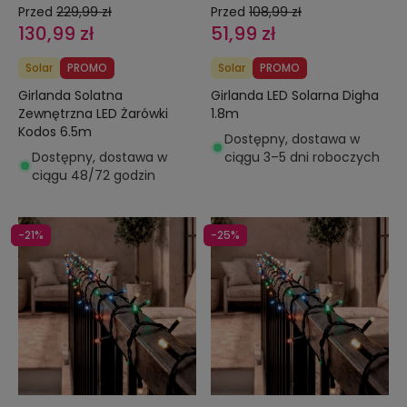
Przed
229,99 zł
Przed
108,99 zł
130,99 zł
51,99 zł
Solar
PROMO
Solar
PROMO
Girlanda Solatna
Girlanda LED Solarna Digha
Zewnętrzna LED Żarówki
1.8m
Kodos 6.5m
Dostępny, dostawa w
Dostępny, dostawa w
ciągu 3–5 dni roboczych
ciągu 48/72 godzin
-21%
-25%