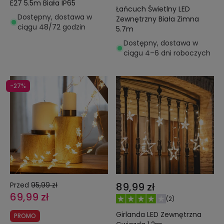
E27 5.5m Biała IP65
Łańcuch Świetlny LED
Dostępny, dostawa w
Zewnętrzny Biała Zimna
ciągu 48/72 godzin
5.7m
Dostępny, dostawa w
ciągu 4–6 dni roboczych
-27%
Przed
95,99 zł
89,99 zł
69,99 zł
(
2
)
Girlanda LED Zewnętrzna
PROMO