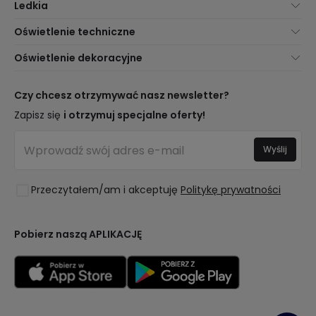
Ledkia
O nas
Oświetlenie techniczne
Obsługa Klienta
Nowości oświetleniowe
Oświetlenie dekoracyjne
Metody Dostawy
Marki
Nowości dotyczące lamp
Metody Płatności
Rodzaje Gwintów Żarówek
Trendy
Czy chcesz otrzymywać nasz newsletter?
Jesteś Profesjonalistą?
Kalkulator Oszczędności LED
Najlepsze Marki
Zapisz się
i otrzymuj specjalne oferty!
Najczęściej Zadawane Pytania (FAQ)
Kosztorysy
Nowości Dekoracyjne
Zaloguj się
Oświetlenie dla firm
Wyślij
Pomieszczenia
Wyprzedaż OutLED
Style
Przeczytałem/am i akceptuję
Politykę prywatności
Kolekcje
LoveYouGreen
Pobierz naszą APLIKACJĘ