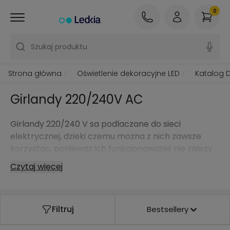
0
Szukaj produktu
Strona główna
Oświetlenie dekoracyjne LED
Katalog 
Girlandy 220/240V AC
Girlandy 220/240 V sa podlaczane do sieci
elektrycznej, dzieki czemu mozna z nich zawsze
korzystac, poniewaz ich funkcjonowanie nie zalezy
od baterii czy akumulatorów.
Czytaj więcej
W naszym obszernym katalogu znajdziesz pelna
game girland z modelami o róznych ksztaltach, jak
na przyklad klasyczna girlanda z kulami, czy tez
Filtruj
Bestsellery
popularne siatki i zaslony LED.