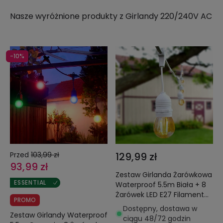
Nasze wyróżnione produkty z
Girlandy 220/240V AC
-10%
Przed
103,99 zł
129,99 zł
93,99 zł
Zestaw Girlanda Żarówkowa
ESSENTIAL
Waterproof 5.5m Biała + 8
Żarówek LED E27 Filament
PROMO
4W
Dostępny, dostawa w
Zestaw Girlandy Waterproof
ciągu 48/72 godzin