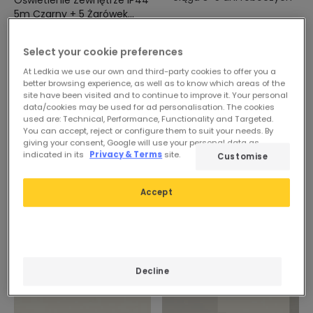
Oświetlenie Zewnętrze IP44
5m Czarny + 5 Żarówek
Filament LED B22 2W G45
Dostępny, dostawa w
ciągu 4–6 dni roboczych
Select your cookie preferences
At Ledkia we use our own and third-party cookies to offer you a
better browsing experience, as well as to know which areas of the
site have been visited and to continue to improve it. Your personal
data/cookies may be used for ad personalisation. The cookies
used are: Technical, Performance, Functionality and Targeted.
You can accept, reject or configure them to suit your needs. By
giving your consent, Google will use your personal data as
indicated in its
Privacy & Terms
site.
Customise
Accept
Decline