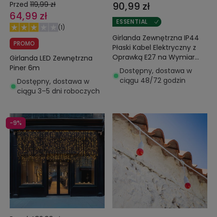
Przed
119,99 zł
90,99 zł
64,99 zł
ESSENTIAL
(
1
)
Girlanda Zewnętrzna IP44
PROMO
Płaski Kabel Elektryczny z
Oprawką E27 na Wymiar
Girlanda LED Zewnętrzna
Czarny
Piner 6m
Dostępny, dostawa w
ciągu 48/72 godzin
Dostępny, dostawa w
ciągu 3–5 dni roboczych
-9%