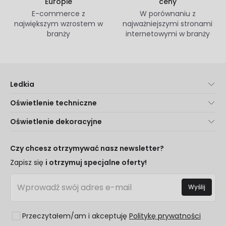
Europie
ceny
E-commerce z
W porównaniu z
największym wzrostem w
najważniejszymi stronami
branży
internetowymi w branży
Ledkia
O nas
Oświetlenie techniczne
Obsługa Klienta
Nowości oświetleniowe
Oświetlenie dekoracyjne
Metody Dostawy
Marki
Nowości dotyczące lamp
Metody Płatności
Rodzaje Gwintów Żarówek
Trendy
Czy chcesz otrzymywać nasz newsletter?
Jesteś Profesjonalistą?
Kalkulator Oszczędności LED
Najlepsze Marki
Zapisz się
i otrzymuj specjalne oferty!
Najczęściej Zadawane Pytania (FAQ)
Kosztorysy
Nowości Dekoracyjne
Zaloguj się
Oświetlenie dla firm
Wyślij
Pomieszczenia
Wyprzedaż OutLED
Style
Przeczytałem/am i akceptuję
Politykę prywatności
Kolekcje