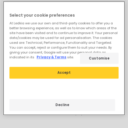
Select your cookie preferences
At Ledkia we use our own and third-party cookies to offer you a
better browsing experience, as well as to know which areas of the
site have been visited and to continue to improve it. Your personal
data/cookies may be used for ad personalisation. The cookies
used are: Technical, Performance, Functionality and Targeted.
You can accept, reject or configure them to suit your needs. By
giving your consent, Google will use your personal data as
indicated in its
Privacy & Terms
site.
Customise
Accept
397,99 zł
318,99 zł
Lampa Wisząca Zewnętrzna
New
z Efektem Rattanu Léa
Lampa Wisząca Zewnętrzna
Drom
Efekt Rattan Léa Drum
Dostępny, dostawa w
Decline
Zarezerwuj, dostawa po
ciągu 3–5 dni roboczych
02/10/2026